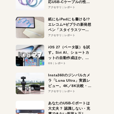
応USB-Cケーブルの性能
を検証。超コスパの1本を
アクセサリ
レポート
発見か？
紙にもiPadにも書ける!?
エレコム×ゼブラの新発想
ペン「スタイラスツーウ
ェイ」レビュー。持ち替
アクセサリ
レポート
え不要がラクすぎた！
iOS 27（ベータ版）を試
す。Siri AI、ショートカ
ットの自動作成ほか、期
待大の便利機能5選。
OS
レポート
iPhoneがAIの入り口にな
る未来はすぐそこ！
Insta360のジンバルカメ
ラ「Luna Ultra」実践レ
ビュー。4K／8K比較・ズ
ーム・夜間撮影をチェッ
アクセサリ
レポート
ク
あなたのUSB-Cポートは
大丈夫？ 認識しない・充
電できない原因と正しい