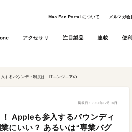
Mac Fan Portal について
メルマガ会
hone
アクセサリ
注目製品
連載
便
バグ発見で報奨金をゲット！ Appleも参入するバウンディ制度は、ITエンジニアの副業にいい？ あるいは“専業バグハンター”で食っていけるか？
掲載日：
2024年12月15日
 Appleも参入するバウンディ
副業にいい？ あるいは“専業バグ