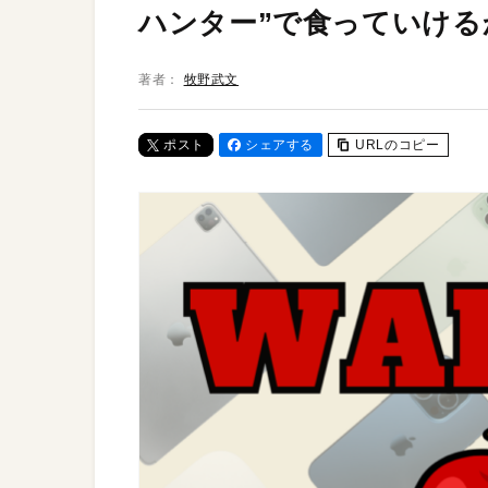
ハンター”で食っていける
著者：
牧野武文
ポスト
シェアする
URLのコピー