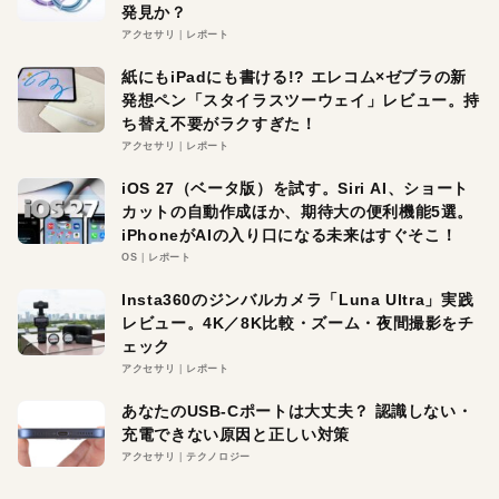
発見か？
アクセサリ
レポート
紙にもiPadにも書ける!? エレコム×ゼブラの新
発想ペン「スタイラスツーウェイ」レビュー。持
ち替え不要がラクすぎた！
アクセサリ
レポート
iOS 27（ベータ版）を試す。Siri AI、ショート
カットの自動作成ほか、期待大の便利機能5選。
iPhoneがAIの入り口になる未来はすぐそこ！
OS
レポート
Insta360のジンバルカメラ「Luna Ultra」実践
レビュー。4K／8K比較・ズーム・夜間撮影をチ
ェック
アクセサリ
レポート
あなたのUSB-Cポートは大丈夫？ 認識しない・
充電できない原因と正しい対策
アクセサリ
テクノロジー