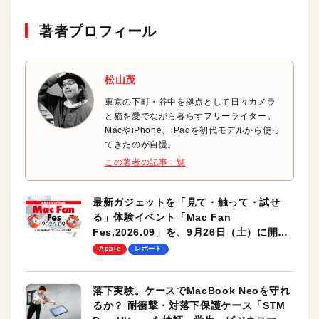
著者プロフィール
松山茂
東京の下町・谷中を拠点として日々カメラ
と猫を愛でながら暮らすフリーライター。
MacやiPhone、iPadを初代モデルから使っ
てきたのが自慢。
この著者の記事一覧
最新ガジェットを「見て・触って・試せ
る」体験イベント「Mac Fan
Fes.2026.09」を、9月26日（土）に開催
します！
Apple
レポート
落下実験。ケースでMacBook Neoを守れ
るか？ 耐衝撃・対落下保護ケース「STM