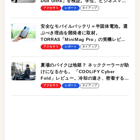
Dux Ultra」を検証。学生、ビジネスマン
のモバイルユースに最適！
アクセサリ
レポート
タイアップ
安全なモバイルバッテリ＝半固体電池。選
ぶべき理由を開発者に取材。
TORRAS「MiniMag Pro」の実機レビュ
ーも
アクセサリ
レポート
タイアップ
夏場のバイクは地獄？ ネッククーラーが助
けになるかも。 「COOLiFY Cyber
Fold」レビュー。冷却の速さ、密着する冷
却プレート、シンプルな操作性がグッド！
アクセサリ
レポート
タイアップ