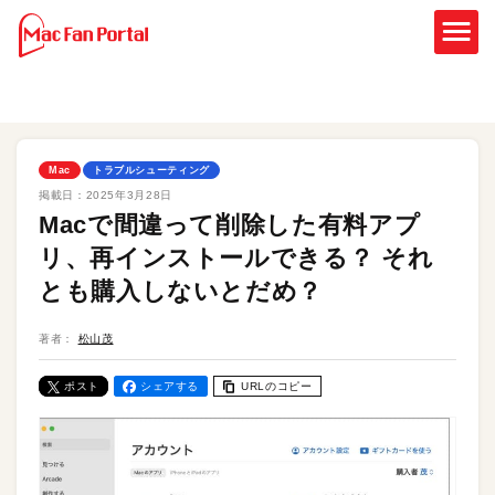
Mac
トラブルシューティング
掲載日：
2025年3月28日
Macで間違って削除した有料アプ
リ、再インストールできる？ それ
とも購入しないとだめ？
著者：
松山茂
ポスト
シェアする
URLのコピー