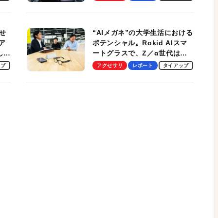
冷却プレート、シンプルな操作
性がグッド！
せ
“AIメガネ”の大学生活における
ア
ポテンシャル。Rokid AIスマ
試して
ートグラスで、Z／α世代は何
のス
を見る？ 現役学生起業家、そ
ップ
アクセサリ
レポート
タイアップ
して教授による体験会レポート
【PR】