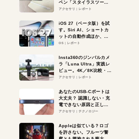
ペン「スタイラスツーウ
ェイ」レビュー。持ち替
アクセサリ
レポート
え不要がラクすぎた！
iOS 27（ベータ版）を試
す。Siri AI、ショートカ
ットの自動作成ほか、期
待大の便利機能5選。
OS
レポート
iPhoneがAIの入り口にな
る未来はすぐそこ！
Insta360のジンバルカメ
ラ「Luna Ultra」実践レ
ビュー。4K／8K比較・ズ
ーム・夜間撮影をチェッ
アクセサリ
レポート
ク
あなたのUSB-Cポートは
大丈夫？ 認識しない・充
電できない原因と正しい
対策
アクセサリ
テクノロジー
Appleは似ている？ロゴ
を許さない。フルーツ警
察とも揶揄される膨大な