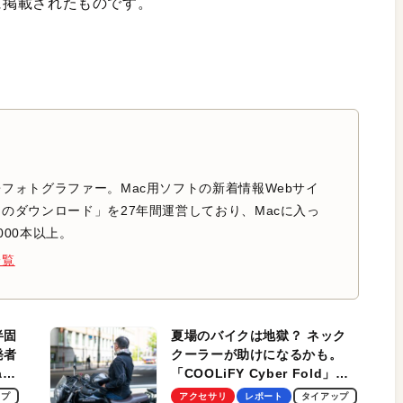
月号に掲載されたものです。
フォトグラファー。Mac用ソフトの新着情報Webサイ
のダウンロード」を27年間運営しており、Macに入っ
000本以上。
一覧
半固
夏場のバイクは地獄？ ネック
発者
クーラーが助けになるかも。
ag
「COOLiFY Cyber Fold」レ
ビュー。冷却の速さ、密着する
ップ
アクセサリ
レポート
タイアップ