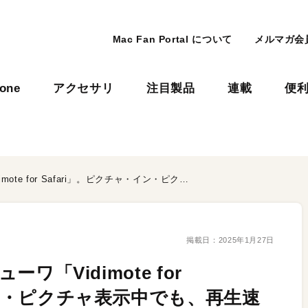
Mac Fan Portal について
メルマガ会
hone
アクセサリ
注目製品
連載
便
Safari上で起動する動画ビューワ「Vidimote for Safari」。ピクチャ・イン・ピクチャ表示中でも、再生速度の変更、10秒ジャンプ、音量調整…と機能性抜群！
掲載日：
2025年1月27日
ーワ「Vidimote for
イン・ピクチャ表示中でも、再生速