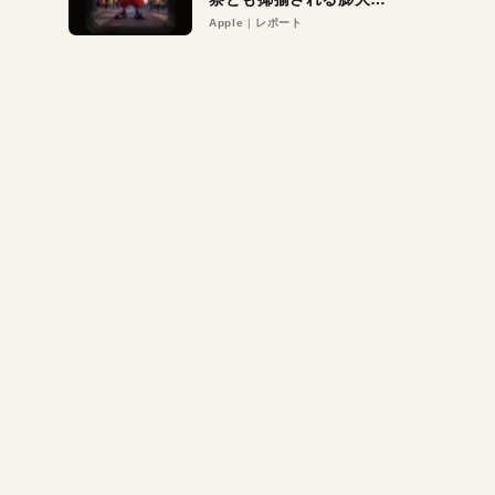
異議申し立て。対象は非
Apple
レポート
営利団体や公益団体も。
Appleロゴを“過剰”に守
る理由とは