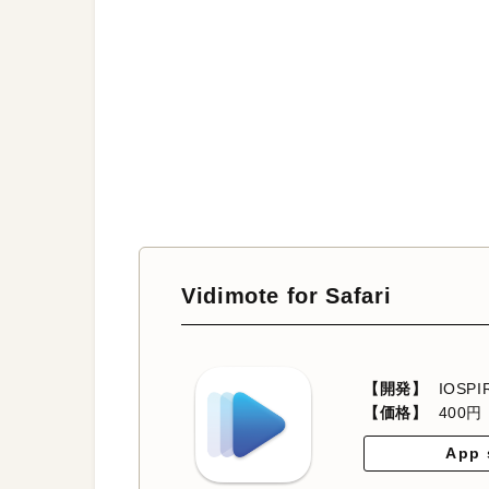
Vidimote for Safari
【開発】
IOSPI
【価格】
400円
App 