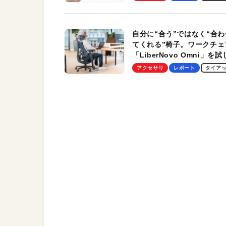
自分に“合う”ではなく“合わ
てくれる”椅子。ワークチェ
「LiberNovo Omni」を
わかったその魅力。まさか
アクセサリ
レポート
タイア
トレッチ機能も搭載