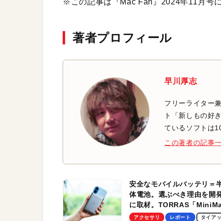
※この記事は『Mac Fan』2024年11
著者プロフィール
早川厚志
フリーライター兼
ト「新しもの好き
ているソフトは1
この著者の記事
安全なモバイルバッテリ＝
体電池。選ぶべき理由を開
に取材。TORRAS「MiniM
Pro」の実機レビューも
アクセサリ
レポート
タイア