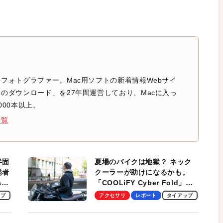
フォトグラファー。Mac用ソフトの新着情報Webサイ
のダウンロード」を27年間運営しており、Macに入っ
000本以上。
一覧
半固
夏場のバイクは地獄？ ネック
発者
クーラーが助けになるかも。
ag
「COOLiFY Cyber Fold」レ
ビュー。冷却の速さ、密着する
ップ
アクセサリ
レポート
タイアップ
冷却プレート、シンプルな操作
性がグッド！