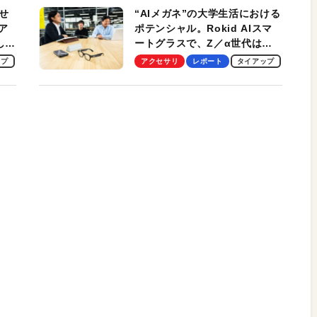
せ
“AIメガネ”の大学生活における
ア
ポテンシャル。Rokid AIスマ
試して
ートグラスで、Z／α世代は何
のス
を見る？ 現役学生起業家、そ
ップ
アクセサリ
レポート
タイアップ
して教授による体験会レポート
【PR】