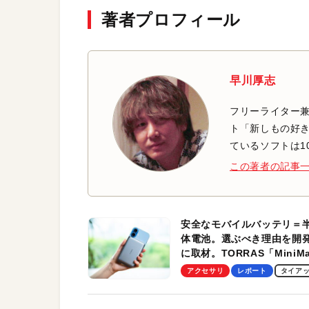
著者プロフィール
早川厚志
フリーライター兼
ト「新しもの好き
ているソフトは1
この著者の記事
安全なモバイルバッテリ＝
体電池。選ぶべき理由を開
に取材。TORRAS「MiniM
Pro」の実機レビューも
アクセサリ
レポート
タイア