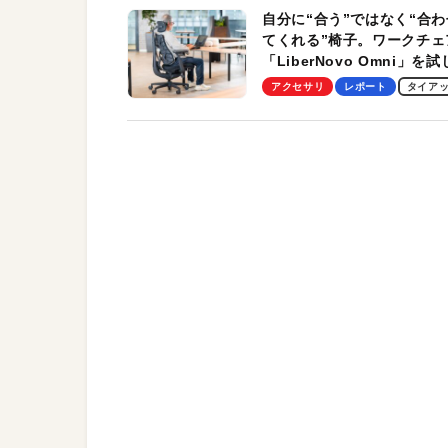
自分に“合う”ではなく“合わ
てくれる”椅子。ワークチェ
「LiberNovo Omni」を
わかったその魅力。まさか
アクセサリ
レポート
タイア
トレッチ機能も搭載