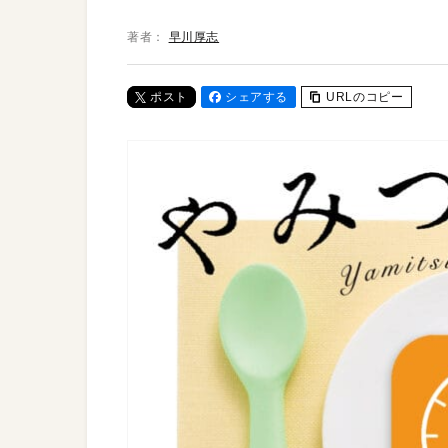
著者：
早川厚志
ポスト
シェアする
URLのコピー