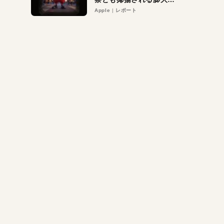
異議申し立て。対象は非
Apple
レポート
営利団体や公益団体も。
Appleロゴを“過剰”に守
る理由とは