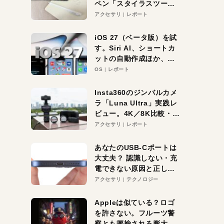
ペン「スタイラスツーウ
ェイ」レビュー。持ち替
アクセサリ
レポート
え不要がラクすぎた！
iOS 27（ベータ版）を試
す。Siri AI、ショートカ
ットの自動作成ほか、期
待大の便利機能5選。
OS
レポート
iPhoneがAIの入り口にな
る未来はすぐそこ！
Insta360のジンバルカメ
ラ「Luna Ultra」実践レ
ビュー。4K／8K比較・ズ
ーム・夜間撮影をチェッ
アクセサリ
レポート
ク
あなたのUSB-Cポートは
大丈夫？ 認識しない・充
電できない原因と正しい
対策
アクセサリ
テクノロジー
Appleは似ている？ロゴ
を許さない。フルーツ警
察とも揶揄される膨大な