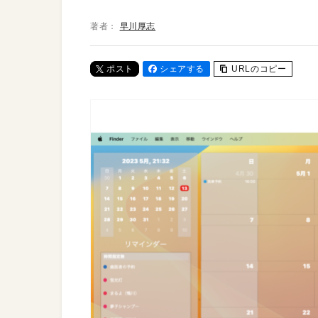
著者：
早川厚志
ポスト
シェアする
URLのコピー