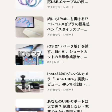
応USB-Cケーブルの性能
を検証。超コスパの1本を
アクセサリ
レポート
発見か？
紙にもiPadにも書ける!?
エレコム×ゼブラの新発想
ペン「スタイラスツーウ
ェイ」レビュー。持ち替
アクセサリ
レポート
え不要がラクすぎた！
iOS 27（ベータ版）を試
す。Siri AI、ショートカ
ットの自動作成ほか、期
待大の便利機能5選。
OS
レポート
iPhoneがAIの入り口にな
る未来はすぐそこ！
Insta360のジンバルカメ
ラ「Luna Ultra」実践レ
ビュー。4K／8K比較・ズ
ーム・夜間撮影をチェッ
アクセサリ
レポート
ク
あなたのUSB-Cポートは
大丈夫？ 認識しない・充
電できない原因と正しい