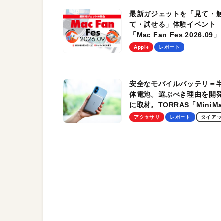
最新ガジェットを「見て・
て・試せる」体験イベント
「Mac Fan Fes.2026.09」
を、9月26日（土）に開催
Apple
レポート
す！
安全なモバイルバッテリ＝
体電池。選ぶべき理由を開
に取材。TORRAS「MiniM
Pro」の実機レビューも
アクセサリ
レポート
タイア