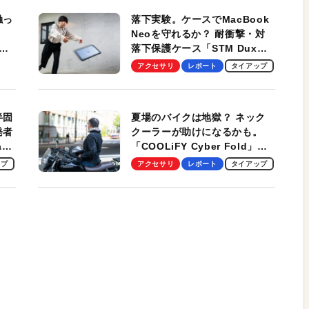
触っ
落下実験。ケースでMacBook
Neoを守れるか？ 耐衝撃・対
落下保護ケース「STM Dux
しま
Ultra」を検証。学生、ビジネ
アクセサリ
レポート
タイアップ
スマンのモバイルユースに最
適！
半固
夏場のバイクは地獄？ ネック
発者
クーラーが助けになるかも。
ag
「COOLiFY Cyber Fold」レ
ビュー。冷却の速さ、密着する
ップ
アクセサリ
レポート
タイアップ
冷却プレート、シンプルな操作
性がグッド！