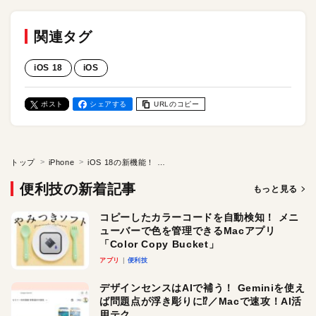
関連タグ
iOS 18
iOS
ポスト
シェアする
URLのコピー
トップ
iPhone
iOS 18の新機能！ iPhoneのホーム画面でアプリを自由にレイアウトにしてみよう
便利技の新着記事
もっと見る
コピーしたカラーコードを自動検知！ メニ
ューバーで色を管理できるMacアプリ
「Color Copy Bucket」
アプリ
便利技
デザインセンスはAIで補う！ Geminiを使え
ば問題点が浮き彫りに⁉︎／Macで速攻！AI活
用テク