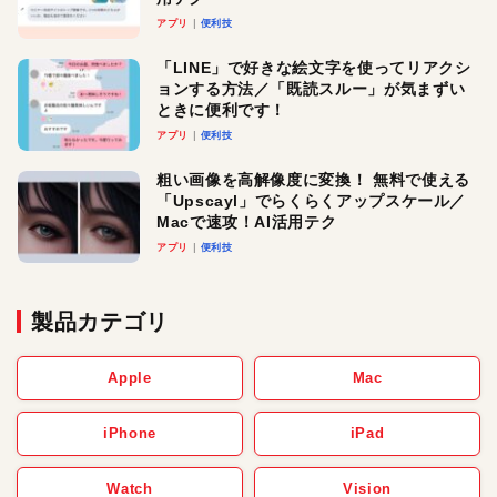
アプリ
便利技
「LINE」で好きな絵文字を使ってリアクシ
ョンする方法／「既読スルー」が気まずい
ときに便利です！
アプリ
便利技
粗い画像を高解像度に変換！ 無料で使える
「Upscayl」でらくらくアップスケール／
Macで速攻！AI活用テク
アプリ
便利技
製品カテゴリ
Apple
Mac
iPhone
iPad
Watch
Vision