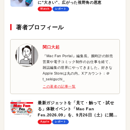
に“大きい”、広がった視野角の恩恵
Watch
レポート
著者プロフィール
関口大起
『Mac Fan Portal』編集長。腕時計の卸売
営業や電子コミック制作のお仕事を経て、
雑誌編集の世界にやってきました。好きな
Apple Storeは丸の内。Xアカウント：＠
t_sekiguchi_
この著者の記事一覧
最新ガジェットを「見て・触って・試せ
る」体験イベント「Mac Fan
Fes.2026.09」を、9月26日（土）に開催
します！
Apple
レポート