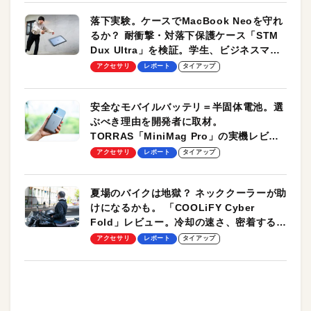
落下実験。ケースでMacBook Neoを守れ
るか？ 耐衝撃・対落下保護ケース「STM
Dux Ultra」を検証。学生、ビジネスマン
のモバイルユースに最適！
アクセサリ
レポート
タイアップ
安全なモバイルバッテリ＝半固体電池。選
ぶべき理由を開発者に取材。
TORRAS「MiniMag Pro」の実機レビュ
ーも
アクセサリ
レポート
タイアップ
夏場のバイクは地獄？ ネッククーラーが助
けになるかも。 「COOLiFY Cyber
Fold」レビュー。冷却の速さ、密着する冷
却プレート、シンプルな操作性がグッド！
アクセサリ
レポート
タイアップ