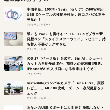
半信半疑。100均・Seria（セリア）の60W対応
USB-Cケーブルの性能を検証。超コスパの1本を
発見か？
アクセサリ
レポート
紙にもiPadにも書ける!? エレコム×ゼブラの新
発想ペン「スタイラスツーウェイ」レビュー。持
ち替え不要がラクすぎた！
アクセサリ
レポート
iOS 27（ベータ版）を試す。Siri AI、ショート
カットの自動作成ほか、期待大の便利機能5選。
iPhoneがAIの入り口になる未来はすぐそこ！
OS
レポート
Insta360のジンバルカメラ「Luna Ultra」実践
レビュー。4K／8K比較・ズーム・夜間撮影をチ
ェック
アクセサリ
レポート
あなたのUSB-Cポートは大丈夫？ 認識しない・