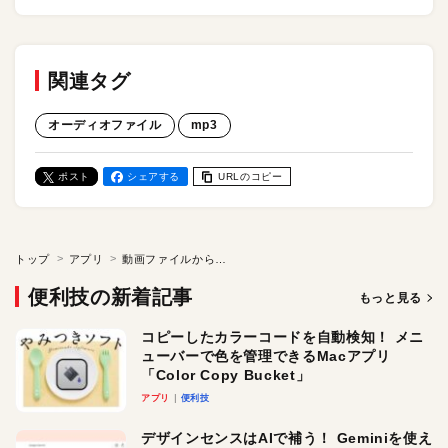
関連タグ
オーディオファイル
mp3
ポスト
シェアする
URLのコピー
トップ
アプリ
動画ファイルから音声だけを抽出できる！／Macアプリ「mp3変換」
便利技の新着記事
もっと見る
コピーしたカラーコードを自動検知！ メニ
ューバーで色を管理できるMacアプリ
「Color Copy Bucket」
アプリ
便利技
デザインセンスはAIで補う！ Geminiを使え