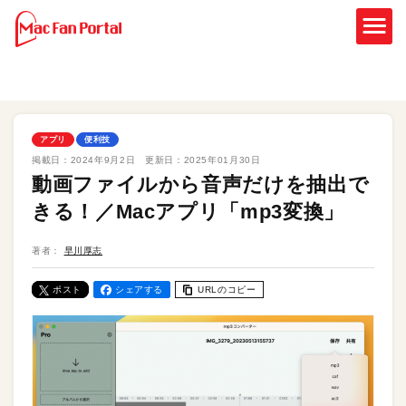
アプリ
便利技
掲載日：
2024年9月2日
更新日：
2025年01月30日
動画ファイルから音声だけを抽出で
きる！／Macアプリ「mp3変換」
著者：
早川厚志
ポスト
シェアする
URLのコピー