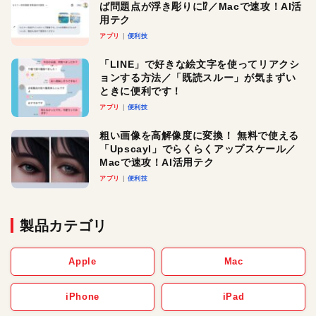
ば問題点が浮き彫りに⁉︎／Macで速攻！AI活
用テク
アプリ
便利技
「LINE」で好きな絵文字を使ってリアクシ
ョンする方法／「既読スルー」が気まずい
ときに便利です！
アプリ
便利技
粗い画像を高解像度に変換！ 無料で使える
「Upscayl」でらくらくアップスケール／
Macで速攻！AI活用テク
アプリ
便利技
製品カテゴリ
Apple
Mac
iPhone
iPad