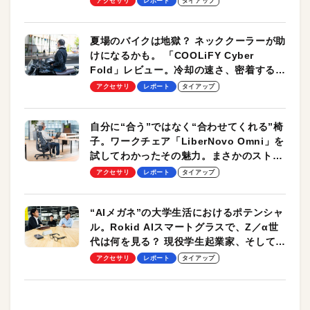
アクセサリ
レポート
タイアップ
夏場のバイクは地獄？ ネッククーラーが助
けになるかも。 「COOLiFY Cyber
Fold」レビュー。冷却の速さ、密着する冷
却プレート、シンプルな操作性がグッド！
アクセサリ
レポート
タイアップ
自分に“合う”ではなく“合わせてくれる”椅
子。ワークチェア「LiberNovo Omni」を
試してわかったその魅力。まさかのストレ
ッチ機能も搭載
アクセサリ
レポート
タイアップ
“AIメガネ”の大学生活におけるポテンシャ
ル。Rokid AIスマートグラスで、Z／α世
代は何を見る？ 現役学生起業家、そして教
授による体験会レポート【PR】
アクセサリ
レポート
タイアップ