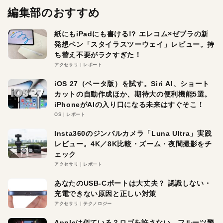
編集部のおすすめ
紙にもiPadにも書ける!? エレコム×ゼブラの新
発想ペン「スタイラスツーウェイ」レビュー。持
ち替え不要がラクすぎた！
アクセサリ
レポート
iOS 27（ベータ版）を試す。Siri AI、ショート
カットの自動作成ほか、期待大の便利機能5選。
iPhoneがAIの入り口になる未来はすぐそこ！
OS
レポート
Insta360のジンバルカメラ「Luna Ultra」実践
レビュー。4K／8K比較・ズーム・夜間撮影をチ
ェック
アクセサリ
レポート
あなたのUSB-Cポートは大丈夫？ 認識しない・
充電できない原因と正しい対策
アクセサリ
テクノロジー
Appleは似ている？ロゴを許さない。フルーツ警