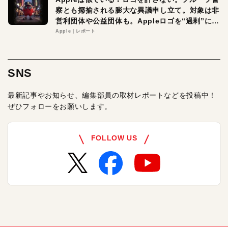
察とも揶揄される膨大な異議申し立て。対象は非
営利団体や公益団体も。Appleロゴを“過剰”に守
る理由とは
Apple
レポート
SNS
最新記事やお知らせ、編集部員の取材レポートなどを投稿中！
ぜひフォローをお願いします。
FOLLOW US