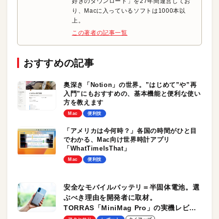
好きのダウンロード」を27年間運営してお
り、Macに入っているソフトは1000本以
上。
この著者の記事一覧
おすすめの記事
奥深き「Notion」の世界。”はじめて”や”再
入門”にもおすすめの、基本機能と便利な使い
方を教えます
Mac
便利技
「アメリカは今何時？」各国の時間がひと目
でわかる、Mac向け世界時計アプリ
「WhatTimeIsThat」
Mac
便利技
安全なモバイルバッテリ＝半固体電池。選
ぶべき理由を開発者に取材。
TORRAS「MiniMag Pro」の実機レビュ
ーも