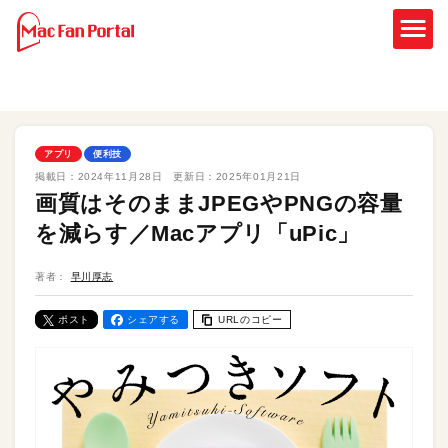
アプリ
便利技
掲載日：
2024年11月28日
更新日：
2025年01月21日
画質はそのままJPEGやPNGの容量
を減らす／Macアプリ「uPic」
著者：
早川厚志
ポスト
シェアする
URLのコピー