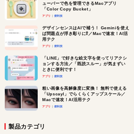
ューバーで色を管理できるMacアプリ
「Color Copy Bucket」
アプリ
便利技
デザインセンスはAIで補う！ Geminiを使え
ば問題点が浮き彫りに⁉︎／Macで速攻！AI活
用テク
アプリ
便利技
「LINE」で好きな絵文字を使ってリアクシ
ョンする方法／「既読スルー」が気まずい
ときに便利です！
アプリ
便利技
粗い画像を高解像度に変換！ 無料で使える
「Upscayl」でらくらくアップスケール／
Macで速攻！AI活用テク
アプリ
便利技
製品カテゴリ