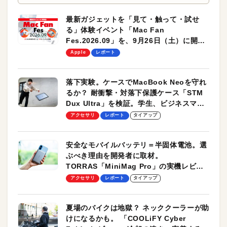
最新ガジェットを「見て・触って・試せ
る」体験イベント「Mac Fan
Fes.2026.09」を、9月26日（土）に開催
します！
Apple
レポート
落下実験。ケースでMacBook Neoを守れ
るか？ 耐衝撃・対落下保護ケース「STM
Dux Ultra」を検証。学生、ビジネスマン
のモバイルユースに最適！
アクセサリ
レポート
タイアップ
安全なモバイルバッテリ＝半固体電池。選
ぶべき理由を開発者に取材。
TORRAS「MiniMag Pro」の実機レビュ
ーも
アクセサリ
レポート
タイアップ
夏場のバイクは地獄？ ネッククーラーが助
けになるかも。 「COOLiFY Cyber