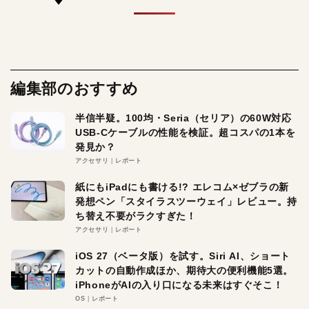
編集部のおすすめ
半信半疑。100均・Seria（セリア）の60W対応
USB-Cケーブルの性能を検証。超コスパの1本を
発見か？
アクセサリ
レポート
紙にもiPadにも書ける!? エレコム×ゼブラの新
発想ペン「スタイラスツーウェイ」レビュー。持
ち替え不要がラクすぎた！
アクセサリ
レポート
iOS 27（ベータ版）を試す。Siri AI、ショート
カットの自動作成ほか、期待大の便利機能5選。
iPhoneがAIの入り口になる未来はすぐそこ！
OS
レポート