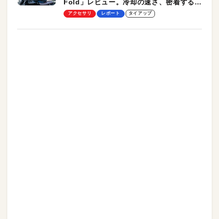
Fold」レビュー。冷却の速さ、密着する冷
却プレート、シンプルな操作性がグッド！
アクセサリ
レポート
タイアップ