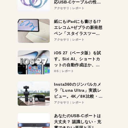
応USB-Cケーブルの性能
を検証。超コスパの1本を
アクセサリ
レポート
発見か？
紙にもiPadにも書ける!?
エレコム×ゼブラの新発想
ペン「スタイラスツーウ
ェイ」レビュー。持ち替
アクセサリ
レポート
え不要がラクすぎた！
iOS 27（ベータ版）を試
す。Siri AI、ショートカ
ットの自動作成ほか、期
待大の便利機能5選。
OS
レポート
iPhoneがAIの入り口にな
る未来はすぐそこ！
Insta360のジンバルカメ
ラ「Luna Ultra」実践レ
ビュー。4K／8K比較・ズ
ーム・夜間撮影をチェッ
アクセサリ
レポート
ク
あなたのUSB-Cポートは
大丈夫？ 認識しない・充
電できない原因と正しい