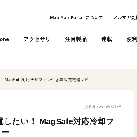
Mac Fan Portal について
メルマガ会
hone
アクセサリ
注目製品
連載
便
車内で安全にiPhoneを充電したい！ MagSafe対応冷却ファン付き車載充電器レビュー
掲載日：
2024年8月7日
電したい！ MagSafe対応冷却フ
ュー