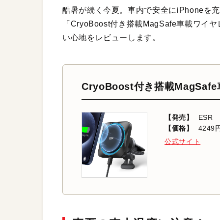
酷暑が続く今夏。車内で安全にiPhoneを
「CryoBoost付き搭載MagSafe車載ワ
い心地をレビューします。
CryoBoost付き搭載MagSa
【発売】
ESR
【価格】
4249
公式サイト