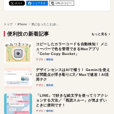
ポスト
シェアする
URLのコピー
トップ
iPhone
気になったことはiPhoneで即メモ！ 「クイックメモ」を使いこなそう
便利技の新着記事
もっと見る
コピーしたカラーコードを自動検知！ メニ
ューバーで色を管理できるMacアプリ
「Color Copy Bucket」
アプリ
便利技
デザインセンスはAIで補う！ Geminiを使え
ば問題点が浮き彫りに⁉︎／Macで速攻！AI活
用テク
アプリ
便利技
「LINE」で好きな絵文字を使ってリアクシ
ョンする方法／「既読スルー」が気まずい
ときに便利です！
アプリ
便利技