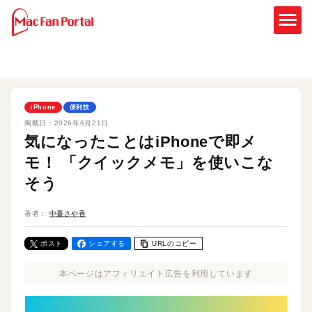
iPhone
便利技
掲載日：
2026年6月21日
気になったことはiPhoneで即メ
モ！ 「クイックメモ」を使いこな
そう
著者：
中臺さや香
ポスト
シェアする
URLのコピー
本ページはアフィリエイト広告を利用しています