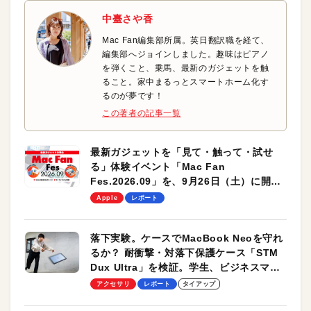
中臺さや香
Mac Fan編集部所属。英日翻訳職を経て、
編集部へジョインしました。趣味はピアノ
を弾くこと、乗馬、最新のガジェットを触
ること。家中まるっとスマートホーム化す
るのが夢です！
この著者の記事一覧
最新ガジェットを「見て・触って・試せ
る」体験イベント「Mac Fan
Fes.2026.09」を、9月26日（土）に開催
します！
Apple
レポート
落下実験。ケースでMacBook Neoを守れ
るか？ 耐衝撃・対落下保護ケース「STM
Dux Ultra」を検証。学生、ビジネスマン
のモバイルユースに最適！
アクセサリ
レポート
タイアップ