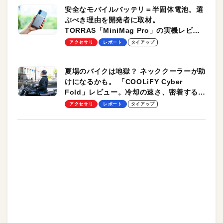
安全なモバイルバッテリ＝半固体電池。選
ぶべき理由を開発者に取材。
TORRAS「MiniMag Pro」の実機レビュ
ーも
アクセサリ
レポート
タイアップ
夏場のバイクは地獄？ ネッククーラーが助
けになるかも。 「COOLiFY Cyber
Fold」レビュー。冷却の速さ、密着する冷
却プレート、シンプルな操作性がグッド！
アクセサリ
レポート
タイアップ