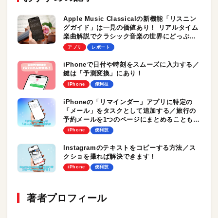
Apple Music Classicalの新機能「リスニン
グガイド」は一見の価値あり！ リアルタイム
楽曲解説でクラシック音楽の世界にどっぷり
浸れます
アプリ
レポート
iPhoneで日付や時刻をスムーズに入力する／
鍵は「予測変換」にあり！
iPhone
便利技
iPhoneの「リマインダー」アプリに特定の
「メール」をタスクとして追加する／旅行の
予約メールを1つのページにまとめることも可
能です！
iPhone
便利技
Instagramのテキストをコピーする方法／ス
クショを撮れば解決できます！
iPhone
便利技
著者プロフィール