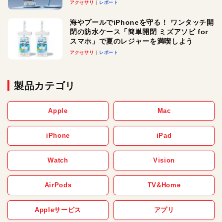
ースでおしゃれに充電したい人にオスス
アクセサリ
レポート
メ！
海やプールでiPhoneを守る！ ワンタッチ開
閉の防水ケース「簡単開閉 ミズアソビ for
スマホ」で夏のレジャーを満喫しよう
アクセサリ
レポート
製品カテゴリ
Apple
Mac
iPhone
iPad
Watch
Vision
AirPods
TV&Home
Appleサービス
アプリ