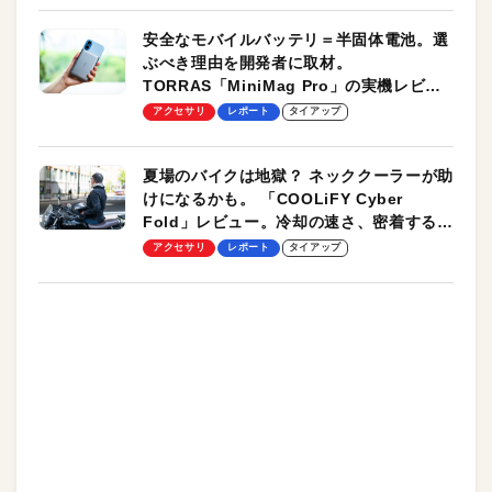
安全なモバイルバッテリ＝半固体電池。選
ぶべき理由を開発者に取材。
TORRAS「MiniMag Pro」の実機レビュ
ーも
アクセサリ
レポート
タイアップ
夏場のバイクは地獄？ ネッククーラーが助
けになるかも。 「COOLiFY Cyber
Fold」レビュー。冷却の速さ、密着する冷
却プレート、シンプルな操作性がグッド！
アクセサリ
レポート
タイアップ