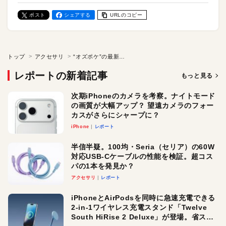
ポスト
シェアする
URLのコピー
トップ
アクセサリ
“オズポケ”の最新モデル「Osmo Pocket 4P」のスペックは？ フランス・カンヌでプレミアイベントが開催
レポートの新着記事
もっと見る
次期iPhoneのカメラを考察。ナイトモード
の画質が大幅アップ？ 望遠カメラのフォー
カスがさらにシャープに？
iPhone
レポート
半信半疑。100均・Seria（セリア）の60W
対応USB-Cケーブルの性能を検証。超コス
パの1本を発見か？
アクセサリ
レポート
iPhoneとAirPodsを同時に急速充電できる
2-in-1ワイヤレス充電スタンド「Twelve
South HiRise 2 Deluxe」が登場。省スペ