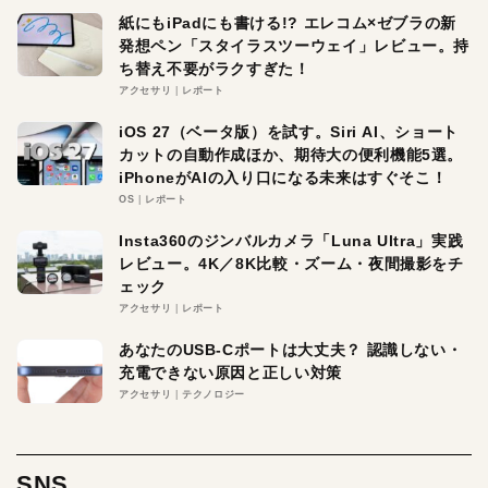
紙にもiPadにも書ける!? エレコム×ゼブラの新
発想ペン「スタイラスツーウェイ」レビュー。持
ち替え不要がラクすぎた！
アクセサリ
レポート
iOS 27（ベータ版）を試す。Siri AI、ショート
カットの自動作成ほか、期待大の便利機能5選。
iPhoneがAIの入り口になる未来はすぐそこ！
OS
レポート
Insta360のジンバルカメラ「Luna Ultra」実践
レビュー。4K／8K比較・ズーム・夜間撮影をチ
ェック
アクセサリ
レポート
あなたのUSB-Cポートは大丈夫？ 認識しない・
充電できない原因と正しい対策
アクセサリ
テクノロジー
SNS