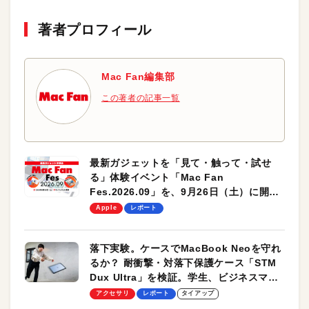
著者プロフィール
Mac Fan編集部
この著者の記事一覧
最新ガジェットを「見て・触って・試せ
る」体験イベント「Mac Fan
Fes.2026.09」を、9月26日（土）に開催
します！
Apple
レポート
落下実験。ケースでMacBook Neoを守れ
るか？ 耐衝撃・対落下保護ケース「STM
Dux Ultra」を検証。学生、ビジネスマン
のモバイルユースに最適！
アクセサリ
レポート
タイアップ