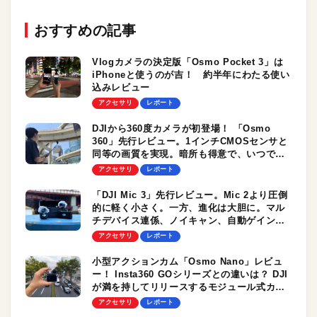
おすすめの記事
Vlogカメラの決定版「Osmo Pocket 3」は
iPhoneと使うのが吉！ 約半年にわたる使い
込みレビュー
アクセサリ
レポート
DJIから360度カメラが初登場！ 「Osmo
360」先行レビュー。1インチCMOSセンサと
同等の画質を実現。暗所も得意で、いつでも
どこでも頼れる1台
アクセサリ
レポート
「DJI Mic 3」先行レビュー。Mic 2より圧倒
的に軽く小さく。一方、進化は大胆に。マル
チデバイス連係、ノイキャン、自動ゲイン調
整ほか。プロの現場でも活躍必至の
アクセサリ
レポート
Bluetoothマイク誕生！
小型アクションカム「Osmo Nano」レビュ
ー！ Insta360 GOシリーズとの違いは？ DJI
が満を持してリリースするモジュール式カメ
ラをチェック
アクセサリ
レポート