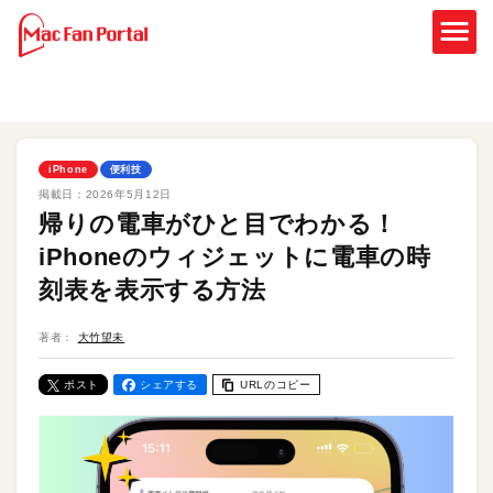
iPhone
便利技
掲載日：
2026年5月12日
帰りの電車がひと目でわかる！
iPhoneのウィジェットに電車の時
刻表を表示する方法
著者：
大竹望未
ポスト
シェアする
URLのコピー