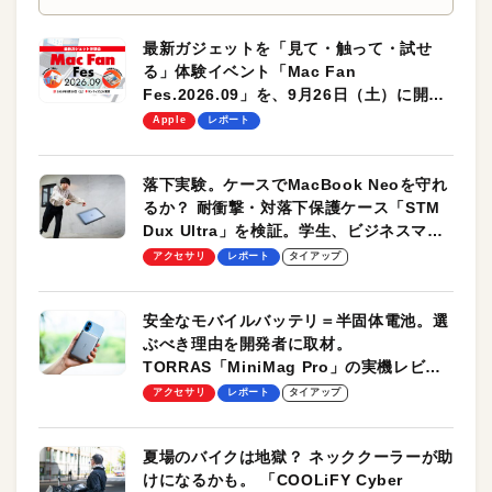
最新ガジェットを「見て・触って・試せ
る」体験イベント「Mac Fan
Fes.2026.09」を、9月26日（土）に開催
します！
Apple
レポート
落下実験。ケースでMacBook Neoを守れ
るか？ 耐衝撃・対落下保護ケース「STM
Dux Ultra」を検証。学生、ビジネスマン
のモバイルユースに最適！
アクセサリ
レポート
タイアップ
安全なモバイルバッテリ＝半固体電池。選
ぶべき理由を開発者に取材。
TORRAS「MiniMag Pro」の実機レビュ
ーも
アクセサリ
レポート
タイアップ
夏場のバイクは地獄？ ネッククーラーが助
けになるかも。 「COOLiFY Cyber