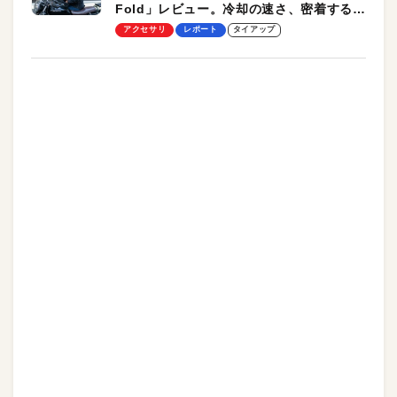
Fold」レビュー。冷却の速さ、密着する冷
却プレート、シンプルな操作性がグッド！
アクセサリ
レポート
タイアップ