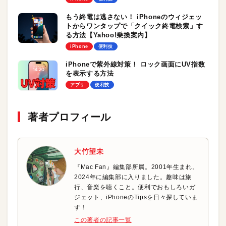
もう終電は逃さない！ iPhoneのウィジェッ
トからワンタップで「クイック終電検索」す
る方法【Yahoo!乗換案内】
iPhone
便利技
iPhoneで紫外線対策！ ロック画面にUV指数
を表示する方法
アプリ
便利技
著者プロフィール
大竹望未
『Mac Fan』編集部所属。2001年生まれ。
2024年に編集部に入りました。趣味は旅
行、音楽を聴くこと。便利でおもしろいガ
ジェット、iPhoneのTipsを日々探していま
す！
この著者の記事一覧