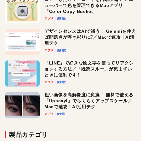
ューバーで色を管理できるMacアプリ
「Color Copy Bucket」
アプリ
便利技
デザインセンスはAIで補う！ Geminiを使え
ば問題点が浮き彫りに⁉︎／Macで速攻！AI活
用テク
アプリ
便利技
「LINE」で好きな絵文字を使ってリアクシ
ョンする方法／「既読スルー」が気まずい
ときに便利です！
アプリ
便利技
粗い画像を高解像度に変換！ 無料で使える
「Upscayl」でらくらくアップスケール／
Macで速攻！AI活用テク
アプリ
便利技
製品カテゴリ