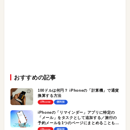
おすすめの記事
100ドルは何円？ iPhoneの「計算機」で通貨
換算する方法
iPhone
便利技
iPhoneの「リマインダー」アプリに特定の
「メール」をタスクとして追加する／旅行の
予約メールを1つのページにまとめることも可
能です！
iPhone
便利技