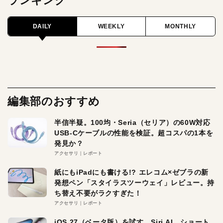
ランキング
DAILY
WEEKLY
MONTHLY
編集部のおすすめ
半信半疑。100均・Seria（セリア）の60W対応
USB-Cケーブルの性能を検証。超コスパの1本を
発見か？
アクセサリ
レポート
紙にもiPadにも書ける!? エレコム×ゼブラの新
発想ペン「スタイラスツーウェイ」レビュー。持
ち替え不要がラクすぎた！
アクセサリ
レポート
iOS 27（ベータ版）を試す。Siri AI、ショート