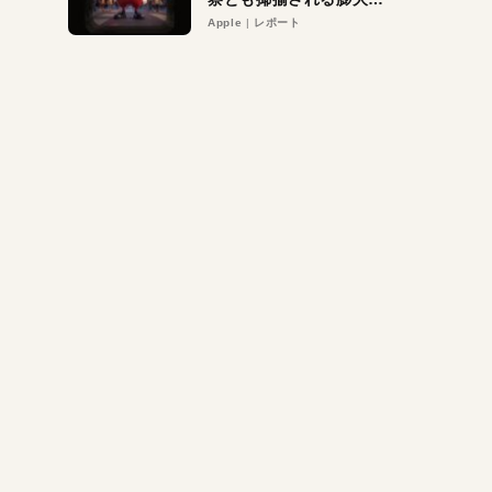
異議申し立て。対象は非
Apple
レポート
営利団体や公益団体も。
Appleロゴを“過剰”に守
る理由とは