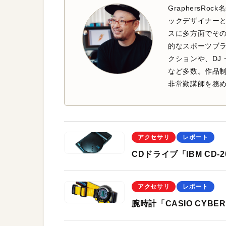
GraphersR
ックデザイナー
スに多方面でそ
的なスポーツブラ
クションや、DJ・
など多数。作品
非常勤講師を務
アクセサリ
レポート
CDドライブ「IBM CD-2
アクセサリ
レポート
腕時計「CASIO CYBER