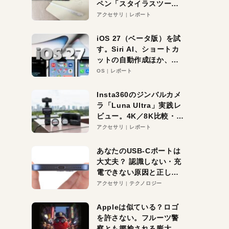
ペン「スタイラスツーウ
ェイ」レビュー。持ち替
アクセサリ
レポート
え不要がラクすぎた！
iOS 27（ベータ版）を試
す。Siri AI、ショートカ
ットの自動作成ほか、期
待大の便利機能5選。
OS
レポート
iPhoneがAIの入り口にな
る未来はすぐそこ！
Insta360のジンバルカメ
ラ「Luna Ultra」実践レ
ビュー。4K／8K比較・ズ
ーム・夜間撮影をチェッ
アクセサリ
レポート
ク
あなたのUSB-Cポートは
大丈夫？ 認識しない・充
電できない原因と正しい
対策
アクセサリ
テクノロジー
Appleは似ている？ロゴ
を許さない。フルーツ警
察とも揶揄される膨大な