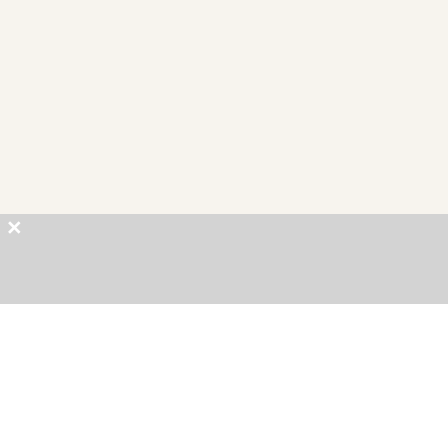
×
×
×