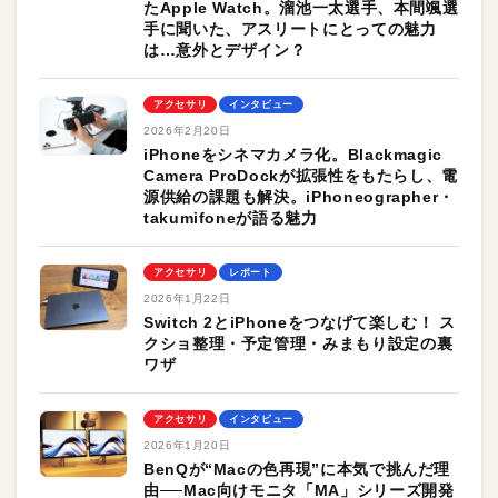
たApple Watch。溜池一太選手、本間颯選
手に聞いた、アスリートにとっての魅力
は…意外とデザイン？
アクセサリ
インタビュー
2026年2月20日
iPhoneをシネマカメラ化。Blackmagic
Camera ProDockが拡張性をもたらし、電
源供給の課題も解決。iPhoneographer・
takumifoneが語る魅力
アクセサリ
レポート
2026年1月22日
Switch 2とiPhoneをつなげて楽しむ！ ス
クショ整理・予定管理・みまもり設定の裏
ワザ
アクセサリ
インタビュー
2026年1月20日
BenQが“Macの色再現”に本気で挑んだ理
由──Mac向けモニタ「MA」シリーズ開発