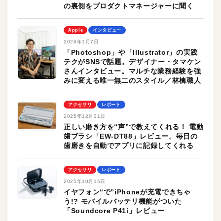
の裏側をプロダクトマネージャーに聞く
Apple
インタビュー
2026年1月7日
「Photoshop」や「Illustrator」の実践
テクがSNSで話題。デザイナー・タマケン
さんインタビュー。マルチな業務経験を強
みに変える唯一無二のスタイル／林檎職人
アクセサリ
レポート
2025年12月31日
正しい磨き方を“声”で教えてくれる！ 電動
歯ブラシ「EW-DT88」レビュー。毎日の
歯磨きを自動でアプリに記録してくれる
アクセサリ
レポート
2025年10月15日
イヤフォン“で”iPhoneが充電できちゃ
う!? モバイルバッテリ機能がついた
「Soundcore P41i」レビュー