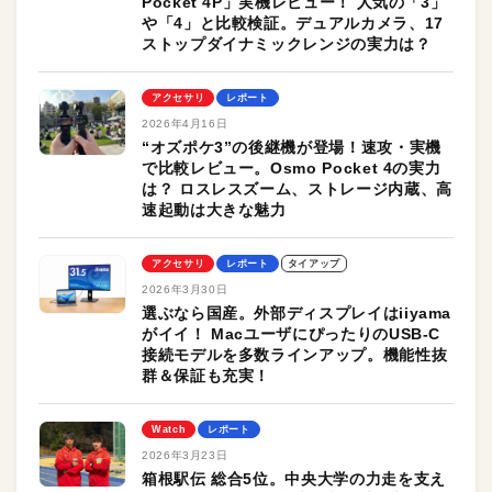
Pocket 4P」実機レビュー！ 人気の「3」
や「4」と比較検証。デュアルカメラ、17
ストップダイナミックレンジの実力は？
アクセサリ
レポート
2026年4月16日
“オズポケ3”の後継機が登場！速攻・実機
で比較レビュー。Osmo Pocket 4の実力
は？ ロスレスズーム、ストレージ内蔵、高
速起動は大きな魅力
アクセサリ
レポート
タイアップ
2026年3月30日
選ぶなら国産。外部ディスプレイはiiyama
がイイ！ MacユーザにぴったりのUSB-C
接続モデルを多数ラインアップ。機能性抜
群＆保証も充実！
Watch
レポート
2026年3月23日
箱根駅伝 総合5位。中央大学の力走を支え