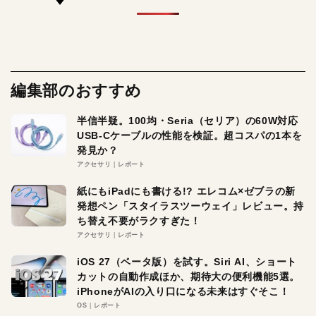
編集部のおすすめ
半信半疑。100均・Seria（セリア）の60W対応
USB-Cケーブルの性能を検証。超コスパの1本を
発見か？
アクセサリ
レポート
紙にもiPadにも書ける!? エレコム×ゼブラの新
発想ペン「スタイラスツーウェイ」レビュー。持
ち替え不要がラクすぎた！
アクセサリ
レポート
iOS 27（ベータ版）を試す。Siri AI、ショート
カットの自動作成ほか、期待大の便利機能5選。
iPhoneがAIの入り口になる未来はすぐそこ！
OS
レポート