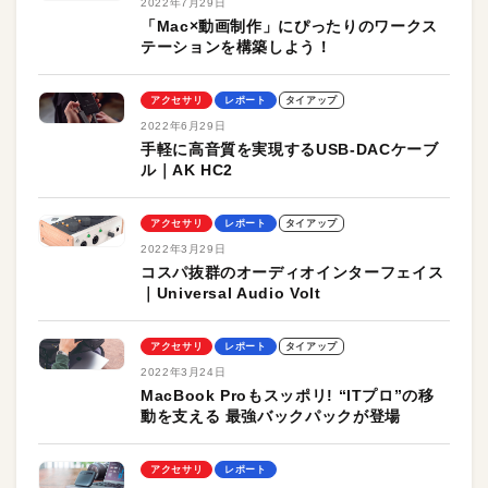
2022年7月29日
「Mac×動画制作」にぴったりのワークス
テーションを構築しよう！
アクセサリ
レポート
タイアップ
2022年6月29日
手軽に高音質を実現するUSB-DACケーブ
ル｜AK HC2
アクセサリ
レポート
タイアップ
2022年3月29日
コスパ抜群のオーディオインターフェイス
｜Universal Audio Volt
アクセサリ
レポート
タイアップ
2022年3月24日
MacBook Proもスッポリ! “ITプロ”の移
動を支える 最強バックパックが登場
アクセサリ
レポート