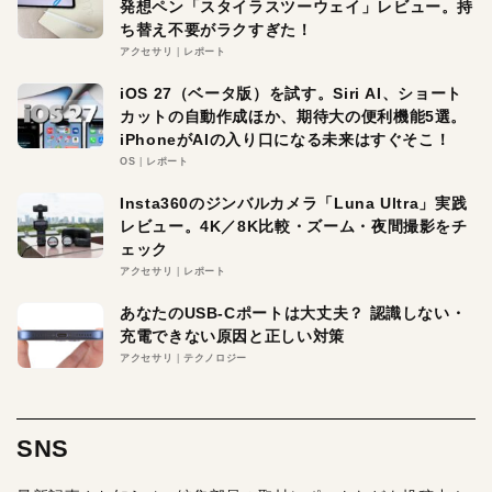
発想ペン「スタイラスツーウェイ」レビュー。持
ち替え不要がラクすぎた！
アクセサリ
レポート
iOS 27（ベータ版）を試す。Siri AI、ショート
カットの自動作成ほか、期待大の便利機能5選。
iPhoneがAIの入り口になる未来はすぐそこ！
OS
レポート
Insta360のジンバルカメラ「Luna Ultra」実践
レビュー。4K／8K比較・ズーム・夜間撮影をチ
ェック
アクセサリ
レポート
あなたのUSB-Cポートは大丈夫？ 認識しない・
充電できない原因と正しい対策
アクセサリ
テクノロジー
SNS