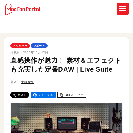
アクセサリ
レポート
掲載日：
2020年12月22日
直感操作が魅力！ 素材＆エフェクト
も充実した定番DAW | Live Suite
著者：
大須賀淳
ポスト
シェアする
URLのコピー