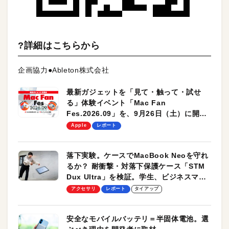
?詳細はこちらから
企画協力●Ableton株式会社
最新ガジェットを「見て・触って・試せ
る」体験イベント「Mac Fan
Fes.2026.09」を、9月26日（土）に開催
します！
Apple
レポート
落下実験。ケースでMacBook Neoを守れ
るか？ 耐衝撃・対落下保護ケース「STM
Dux Ultra」を検証。学生、ビジネスマン
のモバイルユースに最適！
アクセサリ
レポート
タイアップ
安全なモバイルバッテリ＝半固体電池。選