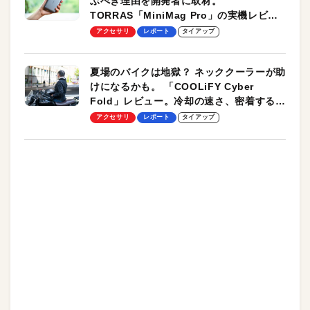
ぶべき理由を開発者に取材。
TORRAS「MiniMag Pro」の実機レビュ
ーも
アクセサリ
レポート
タイアップ
夏場のバイクは地獄？ ネッククーラーが助
けになるかも。 「COOLiFY Cyber
Fold」レビュー。冷却の速さ、密着する冷
却プレート、シンプルな操作性がグッド！
アクセサリ
レポート
タイアップ