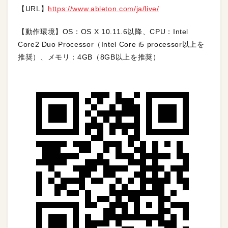
【URL】
https://www.ableton.com/ja/live/
【動作環境】OS：OS X 10.11.6以降、CPU：Intel
Core2 Duo Processor（Intel Core i5 processor以上を
推奨）、メモリ：4GB（8GB以上を推奨）