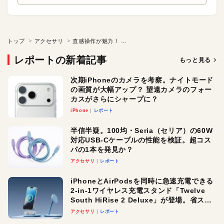
トップ
アクセサリ
直感操作が魅力！ 素材＆エフェクトも充実した定番DAW | Live Suite
レポートの新着記事
もっと見る
次期iPhoneのカメラを考察。ナイトモード
の画質が大幅アップ？ 望遠カメラのフォー
カスがさらにシャープに？
iPhone
レポート
半信半疑。100均・Seria（セリア）の60W
対応USB-Cケーブルの性能を検証。超コス
パの1本を発見か？
アクセサリ
レポート
iPhoneとAirPodsを同時に急速充電できる
2-in-1ワイヤレス充電スタンド「Twelve
South HiRise 2 Deluxe」が登場。省スペ
ースでおしゃれに充電したい人にオスス
アクセサリ
レポート
メ！