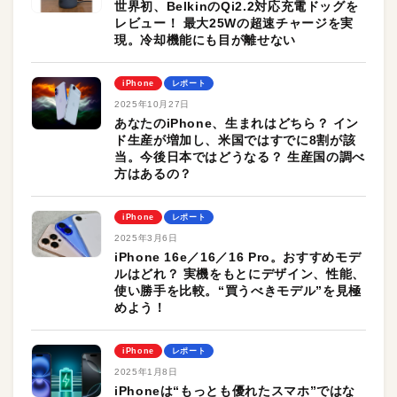
世界初、BelkinのQi2.2対応充電ドッグを
レビュー！ 最大25Wの超速チャージを実
現。冷却機能にも目が離せない
iPhone
レポート
2025年10月27日
あなたのiPhone、生まれはどちら？ イン
ド生産が増加し、米国ではすでに8割が該
当。今後日本ではどうなる？ 生産国の調べ
方はあるの？
iPhone
レポート
2025年3月6日
iPhone 16e／16／16 Pro。おすすめモデ
ルはどれ？ 実機をもとにデザイン、性能、
使い勝手を比較。“買うべきモデル”を見極
めよう！
iPhone
レポート
2025年1月8日
iPhoneは“もっとも優れたスマホ”ではな