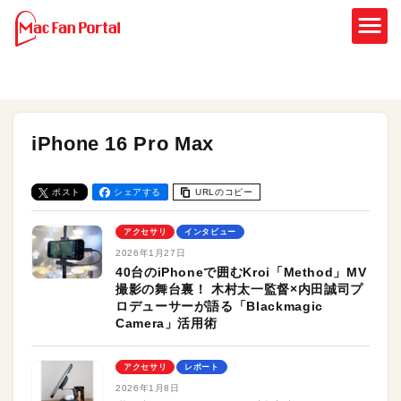
iPhone 16 Pro Max
ポスト
シェアする
URLのコピー
アクセサリ
インタビュー
2026年1月27日
40台のiPhoneで囲むKroi「Method」MV
撮影の舞台裏！ 木村太一監督×内田誠司プ
ロデューサーが語る「Blackmagic
Camera」活用術
アクセサリ
レポート
2026年1月8日