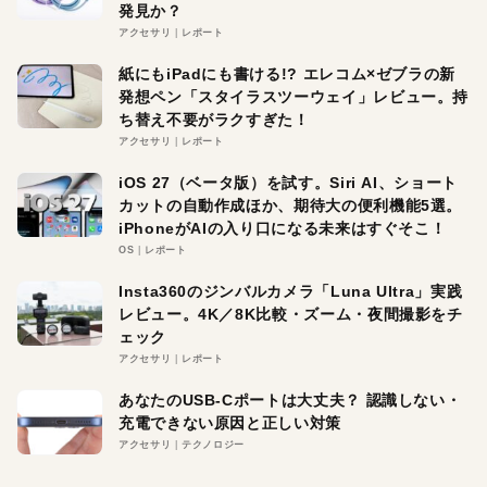
発見か？
アクセサリ
レポート
紙にもiPadにも書ける!? エレコム×ゼブラの新
発想ペン「スタイラスツーウェイ」レビュー。持
ち替え不要がラクすぎた！
アクセサリ
レポート
iOS 27（ベータ版）を試す。Siri AI、ショート
カットの自動作成ほか、期待大の便利機能5選。
iPhoneがAIの入り口になる未来はすぐそこ！
OS
レポート
Insta360のジンバルカメラ「Luna Ultra」実践
レビュー。4K／8K比較・ズーム・夜間撮影をチ
ェック
アクセサリ
レポート
あなたのUSB-Cポートは大丈夫？ 認識しない・
充電できない原因と正しい対策
アクセサリ
テクノロジー