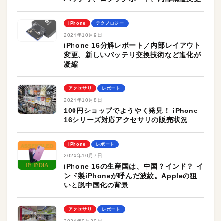
iPhone
テクノロジー
2024年10月9日
iPhone 16分解レポート／内部レイアウト
変更、新しいバッテリ交換技術など進化が
凝縮
アクセサリ
レポート
2024年10月8日
100円ショップでようやく発見！ iPhone
16シリーズ対応アクセサリの販売状況
iPhone
レポート
2024年10月7日
iPhone 16の生産国は、中国？インド？ イ
ンド製iPhoneが呼んだ波紋。Appleの狙
いと脱中国化の背景
アクセサリ
レポート
2024年9月29日