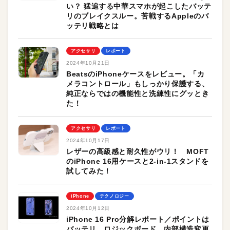
い？ 猛追する中華スマホが起こしたバッテ
リのブレイクスルー。苦戦するAppleのバ
ッテリ戦略とは
アクセサリ
レポート
2024年10月21日
BeatsのiPhoneケースをレビュー。「カ
メラコントロール」もしっかり保護する、
純正ならではの機能性と洗練性にグッとき
た！
アクセサリ
レポート
2024年10月17日
レザーの高級感と耐久性がウリ！ MOFT
のiPhone 16用ケースと2-in-1スタンドを
試してみた！
iPhone
テクノロジー
2024年10月12日
iPhone 16 Pro分解レポート／ポイントは
バッテリ、ロジックボード、内部構造変更