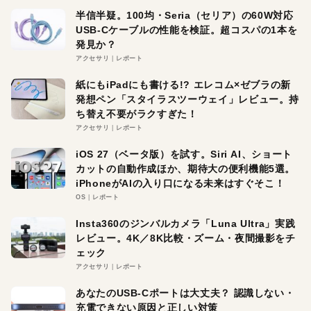
半信半疑。100均・Seria（セリア）の60W対応
USB-Cケーブルの性能を検証。超コスパの1本を
発見か？
アクセサリ
レポート
紙にもiPadにも書ける!? エレコム×ゼブラの新
発想ペン「スタイラスツーウェイ」レビュー。持
ち替え不要がラクすぎた！
アクセサリ
レポート
iOS 27（ベータ版）を試す。Siri AI、ショート
カットの自動作成ほか、期待大の便利機能5選。
iPhoneがAIの入り口になる未来はすぐそこ！
OS
レポート
Insta360のジンバルカメラ「Luna Ultra」実践
レビュー。4K／8K比較・ズーム・夜間撮影をチ
ェック
アクセサリ
レポート
あなたのUSB-Cポートは大丈夫？ 認識しない・
充電できない原因と正しい対策