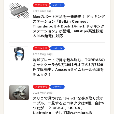
アクセサリ
レポート
2026年6月16日
Macのポート不足を一発解消！ ドッキング
ステーション「Belkin Connect
Thunderbolt 4 Dock 14-in-1 ドッキング
ステーション」が登場。40Gbps高速転送
＆96W給電に対応
アクセサリ
レポート
2026年6月16日
冷却プレートで首を包み込む。TORRASの
ネッククーラが1万1991円オフの3万7809
円で販売中。Amazonタイムセール会場を
チェック！
アクセサリ
レポート
2026年6月16日
スリコで見つけた“6-in-1”な巻き取り式ケ
ーブル。一見するとコネクタは3種、合計5
つだが…？ USB-C、USB-A、
Lightning、そして隠れたmicro-B