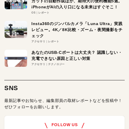
カットの自動作成ほか、期待大の便利機能5選。
iPhoneがAIの入り口になる未来はすぐそこ！
OS
レポート
Insta360のジンバルカメラ「Luna Ultra」実践
レビュー。4K／8K比較・ズーム・夜間撮影をチ
ェック
アクセサリ
レポート
あなたのUSB-Cポートは大丈夫？ 認識しない・
充電できない原因と正しい対策
アクセサリ
テクノロジー
SNS
最新記事やお知らせ、編集部員の取材レポートなどを投稿中！
ぜひフォローをお願いします。
FOLLOW US