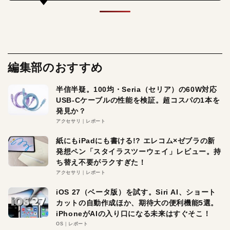
編集部のおすすめ
半信半疑。100均・Seria（セリア）の60W対応
USB-Cケーブルの性能を検証。超コスパの1本を
発見か？
アクセサリ
レポート
紙にもiPadにも書ける!? エレコム×ゼブラの新
発想ペン「スタイラスツーウェイ」レビュー。持
ち替え不要がラクすぎた！
アクセサリ
レポート
iOS 27（ベータ版）を試す。Siri AI、ショート
カットの自動作成ほか、期待大の便利機能5選。
iPhoneがAIの入り口になる未来はすぐそこ！
OS
レポート