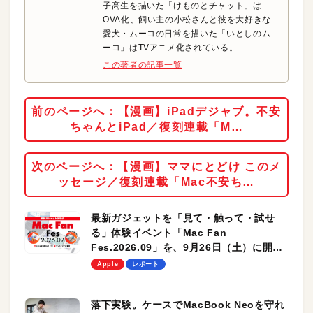
子高生を描いた「けものとチャット」は
OVA化、飼い主の小松さんと彼を大好きな
愛犬・ムーコの日常を描いた「いとしのム
ーコ」はTVアニメ化されている。
この著者の記事一覧
前のページへ：【漫画】iPadデジャブ。不安
ちゃんとiPad／復刻連載「M…
次のページへ：【漫画】ママにとどけ このメ
ッセージ／復刻連載「Mac不安ち…
最新ガジェットを「見て・触って・試せ
る」体験イベント「Mac Fan
Fes.2026.09」を、9月26日（土）に開催
します！
Apple
レポート
落下実験。ケースでMacBook Neoを守れ