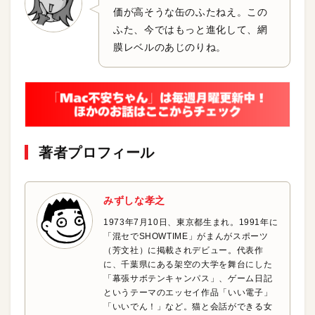
価が高そうな缶のふたねえ。この
ふた、今ではもっと進化して、網
膜レベルのあじのりね。
著者プロフィール
みずしな孝之
1973年7月10日、東京都生まれ。1991年に
「混セでSHOWTIME」がまんがスポーツ
（芳文社）に掲載されデビュー。代表作
に、千葉県にある架空の大学を舞台にした
「幕張サボテンキャンパス」、ゲーム日記
というテーマのエッセイ作品「いい電子」
「いいでん！」など。猫と会話ができる女