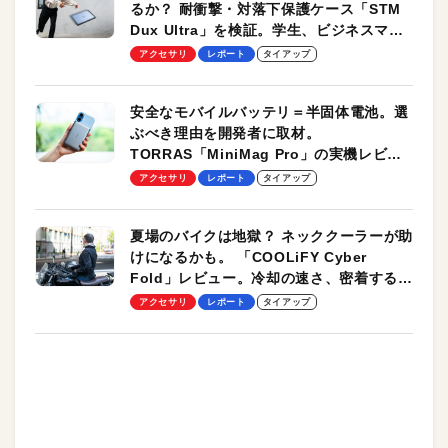
るか？ 耐衝撃・対落下保護ケース「STM
Dux Ultra」を検証。学生、ビジネスマン
のモバイルユースに最適！
アクセサリ
レポート
タイアップ
安全なモバイルバッテリ＝半固体電池。選
ぶべき理由を開発者に取材。
TORRAS「MiniMag Pro」の実機レビュ
ーも
アクセサリ
レポート
タイアップ
夏場のバイクは地獄？ ネッククーラーが助
けになるかも。 「COOLiFY Cyber
Fold」レビュー。冷却の速さ、密着する冷
却プレート、シンプルな操作性がグッド！
アクセサリ
レポート
タイアップ