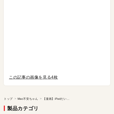
この記事の画像を見る
4枚
トップ
Mac不安ちゃん
【漫画】iPadだいかつやく／復刻連載「Mac不安ちゃん」【第76話】
製品カテゴリ