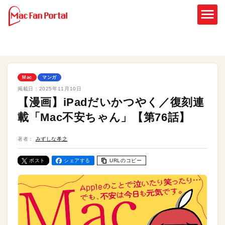
Mac
マンガ
掲載日：
2025年11月10日
【漫画】iPadだいかつやく／復刻連
載「Mac不安ちゃん」【第76話】
著者：
みずしな孝之
ポスト
シェアする
URLのコピー