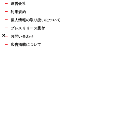
運営会社
利用規約
個人情報の取り扱いについて
プレスリリース受付
×
×
×
お問い合わせ
広告掲載について
マイナビBOOKS
Mac Fan Portalの人気記事ランキングやおすすめ記事、編集部
員によるコラムなどをまとめたメールマガジンを毎週金曜日に
配信します。お気軽にご登録ください。
Mac Fan メールマガジン
無料登録はこちら