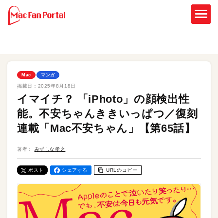
Mac
マンガ
掲載日：
2025年8月18日
イマイチ？ 「iPhoto」の顔検出性
能。不安ちゃんききいっぱつ／復刻
連載「Mac不安ちゃん」【第65話】
著者：
みずしな孝之
ポスト
シェアする
URLのコピー