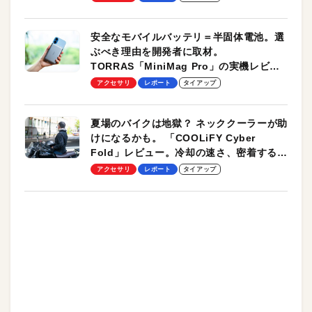
安全なモバイルバッテリ＝半固体電池。選
ぶべき理由を開発者に取材。
TORRAS「MiniMag Pro」の実機レビュ
ーも
アクセサリ
レポート
タイアップ
夏場のバイクは地獄？ ネッククーラーが助
けになるかも。 「COOLiFY Cyber
Fold」レビュー。冷却の速さ、密着する冷
却プレート、シンプルな操作性がグッド！
アクセサリ
レポート
タイアップ