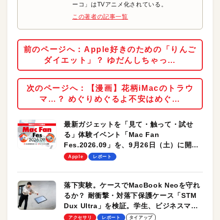
ーコ」はTVアニメ化されている。
この著者の記事一覧
前のページへ：Apple好きのための「りんご
ダイエット」？ ゆだんしちゃっ…
次のページへ：【漫画】花柄iMacのトラウ
マ…？ めぐりめぐるよ不安はめぐ…
最新ガジェットを「見て・触って・試せ
る」体験イベント「Mac Fan
Fes.2026.09」を、9月26日（土）に開催
します！
Apple
レポート
落下実験。ケースでMacBook Neoを守れ
るか？ 耐衝撃・対落下保護ケース「STM
Dux Ultra」を検証。学生、ビジネスマン
のモバイルユースに最適！
アクセサリ
レポート
タイアップ