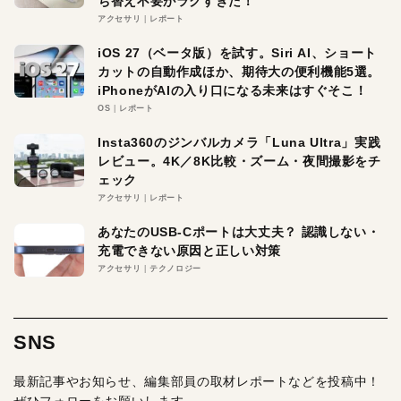
ち替え不要がラクすぎた！
アクセサリ
レポート
iOS 27（ベータ版）を試す。Siri AI、ショート
カットの自動作成ほか、期待大の便利機能5選。
iPhoneがAIの入り口になる未来はすぐそこ！
OS
レポート
Insta360のジンバルカメラ「Luna Ultra」実践
レビュー。4K／8K比較・ズーム・夜間撮影をチ
ェック
アクセサリ
レポート
あなたのUSB-Cポートは大丈夫？ 認識しない・
充電できない原因と正しい対策
アクセサリ
テクノロジー
SNS
最新記事やお知らせ、編集部員の取材レポートなどを投稿中！