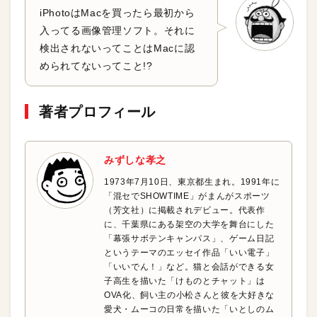
iPhotoはMacを買ったら最初から
入ってる画像管理ソフト。それに
検出されないってことはMacに認
められてないってこと!?
著者プロフィール
みずしな孝之
1973年7月10日、東京都生まれ。1991年に
「混セでSHOWTIME」がまんがスポーツ
（芳文社）に掲載されデビュー。代表作
に、千葉県にある架空の大学を舞台にした
「幕張サボテンキャンパス」、ゲーム日記
というテーマのエッセイ作品「いい電子」
「いいでん！」など。猫と会話ができる女
子高生を描いた「けものとチャット」は
OVA化、飼い主の小松さんと彼を大好きな
愛犬・ムーコの日常を描いた「いとしのム