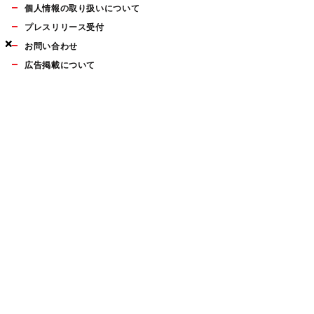
個人情報の取り扱いについて
プレスリリース受付
×
×
×
お問い合わせ
広告掲載について
マイナビBOOKS
Mac Fan Portalの人気記事ランキングやおすすめ記事、編集部
員によるコラムなどをまとめたメールマガジンを毎週金曜日に
配信します。お気軽にご登録ください。
Mac Fan メールマガジン
無料登録はこちら
Copyright © Mynavi Publishing Corporation