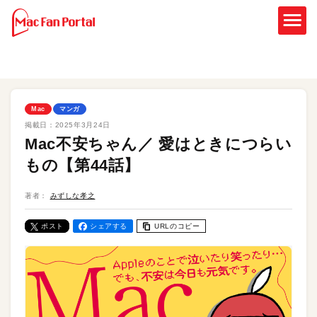
Mac
マンガ
掲載日：
2025年3月24日
Mac不安ちゃん／ 愛はときにつらい
もの【第44話】
著者：
みずしな孝之
ポスト
シェアする
URLのコピー