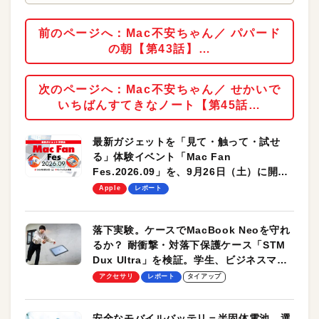
前のページへ：Mac不安ちゃん／ パパード
の朝【第43話】…
次のページへ：Mac不安ちゃん／ せかいで
いちばんすてきなノート【第45話…
最新ガジェットを「見て・触って・試せ
る」体験イベント「Mac Fan
Fes.2026.09」を、9月26日（土）に開催
します！
Apple
レポート
落下実験。ケースでMacBook Neoを守れ
るか？ 耐衝撃・対落下保護ケース「STM
Dux Ultra」を検証。学生、ビジネスマン
のモバイルユースに最適！
アクセサリ
レポート
タイアップ
安全なモバイルバッテリ＝半固体電池。選