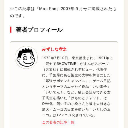
※この記事は『Mac Fan』2007年９月号に掲載されたも
のです。
著者プロフィール
みずしな孝之
1973年7月10日、東京都生まれ。1991年に
「混セでSHOWTIME」がまんがスポーツ
（芳文社）に掲載されデビュー。代表作
に、千葉県にある架空の大学を舞台にした
「幕張サボテンキャンパス」、ゲーム日記
というテーマのエッセイ作品「いい電子」
「いいでん！」など。猫と会話ができる女
子高生を描いた「けものとチャット」は
OVA化、飼い主の小松さんと彼を大好きな
愛犬・ムーコの日常を描いた「いとしのム
ーコ」はTVアニメ化されている。
この著者の記事一覧