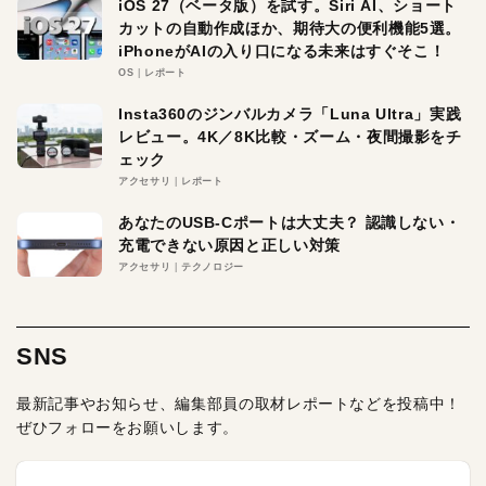
iOS 27（ベータ版）を試す。Siri AI、ショート
カットの自動作成ほか、期待大の便利機能5選。
iPhoneがAIの入り口になる未来はすぐそこ！
OS
レポート
Insta360のジンバルカメラ「Luna Ultra」実践
レビュー。4K／8K比較・ズーム・夜間撮影をチ
ェック
アクセサリ
レポート
あなたのUSB-Cポートは大丈夫？ 認識しない・
充電できない原因と正しい対策
アクセサリ
テクノロジー
SNS
最新記事やお知らせ、編集部員の取材レポートなどを投稿中！
ぜひフォローをお願いします。