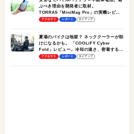
ぶべき理由を開発者に取材。
TORRAS「MiniMag Pro」の実機レビュ
ーも
アクセサリ
レポート
タイアップ
夏場のバイクは地獄？ ネッククーラーが助
けになるかも。 「COOLiFY Cyber
Fold」レビュー。冷却の速さ、密着する冷
却プレート、シンプルな操作性がグッド！
アクセサリ
レポート
タイアップ