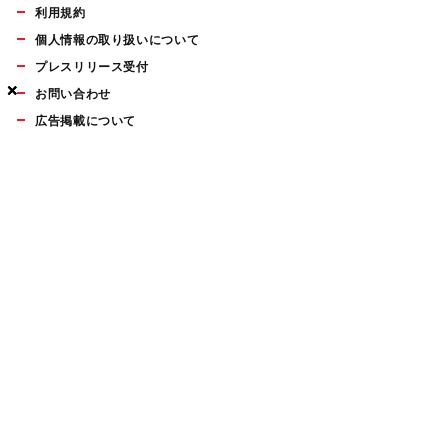
利用規約
個人情報の取り扱いについて
プレスリリース受付
×
×
×
お問い合わせ
広告掲載について
マイナビBOOKS
Mac Fan Portalの人気記事ランキングやおすすめ記事、編集部
員によるコラムなどをまとめたメールマガジンを毎週金曜日に
配信します。お気軽にご登録ください。
Mac Fan メールマガジン
無料登録はこちら