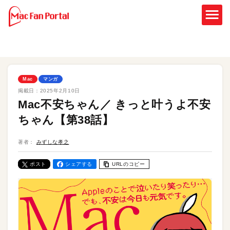
Mac
マンガ
掲載日：
2025年2月10日
Mac不安ちゃん／ きっと叶うよ不安
ちゃん【第38話】
著者：
みずしな孝之
ポスト
シェアする
URLのコピー