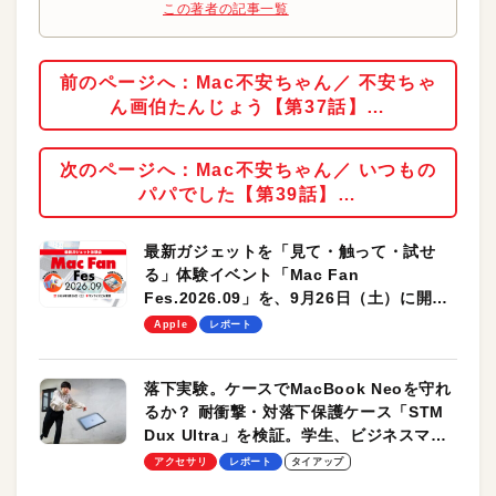
この著者の記事一覧
前のページへ：Mac不安ちゃん／ 不安ちゃ
ん画伯たんじょう【第37話】…
次のページへ：Mac不安ちゃん／ いつもの
パパでした【第39話】…
最新ガジェットを「見て・触って・試せ
る」体験イベント「Mac Fan
Fes.2026.09」を、9月26日（土）に開催
します！
Apple
レポート
落下実験。ケースでMacBook Neoを守れ
るか？ 耐衝撃・対落下保護ケース「STM
Dux Ultra」を検証。学生、ビジネスマン
のモバイルユースに最適！
アクセサリ
レポート
タイアップ