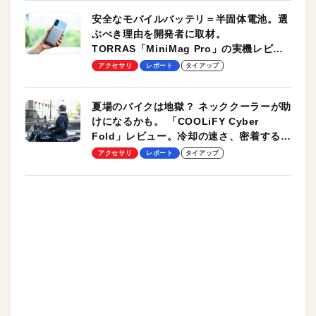
安全なモバイルバッテリ＝半固体電池。選
ぶべき理由を開発者に取材。
TORRAS「MiniMag Pro」の実機レビュ
ーも
アクセサリ
レポート
タイアップ
夏場のバイクは地獄？ ネッククーラーが助
けになるかも。 「COOLiFY Cyber
Fold」レビュー。冷却の速さ、密着する冷
却プレート、シンプルな操作性がグッド！
アクセサリ
レポート
タイアップ