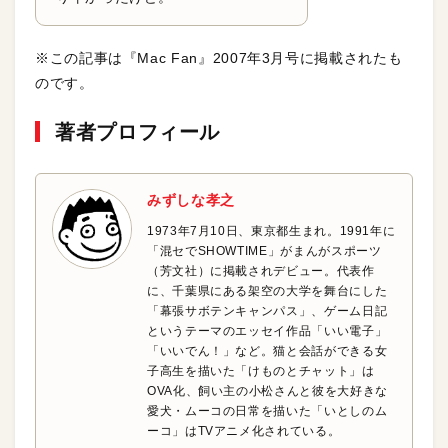
※この記事は『Mac Fan』2007年3月号に掲載されたも
のです。
著者プロフィール
みずしな孝之
1973年7月10日、東京都生まれ。1991年に
「混セでSHOWTIME」がまんがスポーツ
（芳文社）に掲載されデビュー。代表作
に、千葉県にある架空の大学を舞台にした
「幕張サボテンキャンパス」、ゲーム日記
というテーマのエッセイ作品「いい電子」
「いいでん！」など。猫と会話ができる女
子高生を描いた「けものとチャット」は
OVA化、飼い主の小松さんと彼を大好きな
愛犬・ムーコの日常を描いた「いとしのム
ーコ」はTVアニメ化されている。