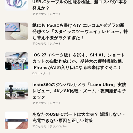
USB-Cケーブルの性能を検証。超コスパの1本を
発見か？
アクセサリ
レポート
紙にもiPadにも書ける!? エレコム×ゼブラの新
発想ペン「スタイラスツーウェイ」レビュー。持
ち替え不要がラクすぎた！
アクセサリ
レポート
iOS 27（ベータ版）を試す。Siri AI、ショート
カットの自動作成ほか、期待大の便利機能5選。
iPhoneがAIの入り口になる未来はすぐそこ！
OS
レポート
Insta360のジンバルカメラ「Luna Ultra」実践
レビュー。4K／8K比較・ズーム・夜間撮影をチ
ェック
アクセサリ
レポート
あなたのUSB-Cポートは大丈夫？ 認識しない・
充電できない原因と正しい対策
アクセサリ
テクノロジー