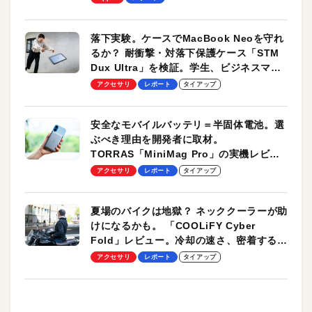
落下実験。ケースでMacBook Neoを守れ
るか？ 耐衝撃・対落下保護ケース「STM
Dux Ultra」を検証。学生、ビジネスマン
のモバイルユースに最適！
アクセサリ
レポート
タイアップ
安全なモバイルバッテリ＝半固体電池。選
ぶべき理由を開発者に取材。
TORRAS「MiniMag Pro」の実機レビュ
ーも
アクセサリ
レポート
タイアップ
夏場のバイクは地獄？ ネッククーラーが助
けになるかも。 「COOLiFY Cyber
Fold」レビュー。冷却の速さ、密着する冷
却プレート、シンプルな操作性がグッド！
アクセサリ
レポート
タイアップ