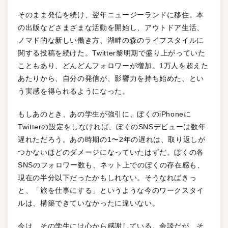
そのまま発信を続け、翌年ニュージーランドに移住。本
の出版などさまざまな活動を開始し、アウトドア生活、
ノマド的な新しい働き方、湖畔の森のライフスタイルに
関する投稿を続けた。Twitter黎明期で盛り上がっていた
こともあり、どんどんフォロワーが増加。1万人を超えた
あたりから、自分の発信が、影響力を持ち始めた、とい
う実感を得られるようになった。
もしあのとき、あの学生が強引に、ぼくのiPhoneに
Twitterの設定をしなければ、ぼくのSNSデビューは数年
遅れただろう。あの時期の1〜2年の遅れは、取り返しが
つかないほどのダメージになっていたはずだ。ぼくの各
SNSのフォロワー数も、ネット上でのぼくの存在感も、
現在の半分以下だったかもしれない。そうなればきっ
と、「旅を仕事にする」というような今のワークスタイ
ルは、構築できていなかったに違いない。
今は、その学生には心から感謝している。余談だが、そ