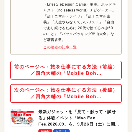
〈LifestyleDesign.Camp〉主宰。ポッドキ
ャスト〈‪noiseless‬ world〉ナビゲーター。
『超ミニマル・ライフ』『超ミニマル主
義』『人生やらなくていいリスト』『自由
であり続けるために 20代で捨てるべき50
のこと』『バックパッキング登山大全』な
ど著書多数。
この著者の記事一覧
前のページへ：旅を仕事にする方法（前編）
／四角大輔の「Mobile Boh…
次のページへ：旅を仕事にする方法（後編）
／四角大輔の「Mobile Boh…
最新ガジェットを「見て・触って・試せ
る」体験イベント「Mac Fan
Fes.2026.09」を、9月26日（土）に開催
します！
Apple
レポート