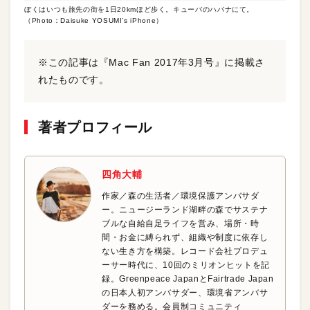
ぼくはいつも旅先の街を1日20kmほど歩く。キューバのハバナにて。
（Photo：Daisuke YOSUMI’s iPhone）
※この記事は『Mac Fan 2017年3月号』に掲載さ
れたものです。
著者プロフィール
四角大輔
作家／森の生活者／環境保護アンバサダ
ー。ニュージーランド湖畔の森でサステナ
ブルな自給自足ライフを営み、場所・時
間・お金に縛られず、組織や制度に依存し
ない生き方を構築。レコード会社プロデュ
ーサー時代に、10回のミリオンヒットを記
録。Greenpeace JapanとFairtrade Japan
の日本人初アンバサダー、環境省アンバサ
ダーを務める。会員制コミュニティ