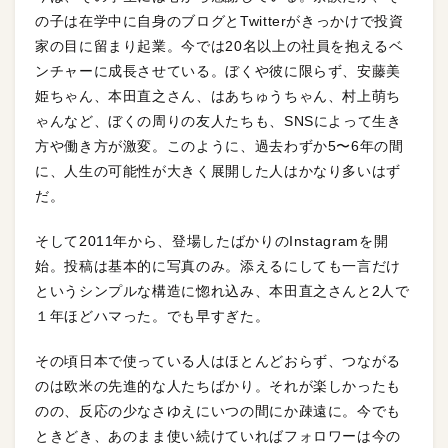
の子は在学中に自身のブログとTwitterがきっかけで投資
家の目に留まり起業。今では20名以上の社員を抱えるベ
ンチャーに成長させている。ぼくや彼に限らず、安藤美
姫ちゃん、本田直之さん、はあちゅうちゃん、村上萌ち
ゃんなど、ぼくの周りの友人たちも、SNSによって生き
方や働き方が激変。このように、過去わずか5〜6年の間
に、人生の可能性が大きく展開した人はかなり多いはず
だ。
そして2011年から、登場したばかりのInstagramを開
始。投稿は基本的に写真のみ。添えるにしても一言だけ
というシンプルな構造に惚れ込み、本田直之さんと2人で
１年ほどハマった。でも早すぎた。
その頃日本で使っている人はほとんどおらず、つながる
のは欧米の先進的な人たちばかり。それが楽しかったも
のの、反応の少なさゆえにいつの間にか疎遠に。今でも
ときどき、あのまま使い続けていればフォロワーは今の