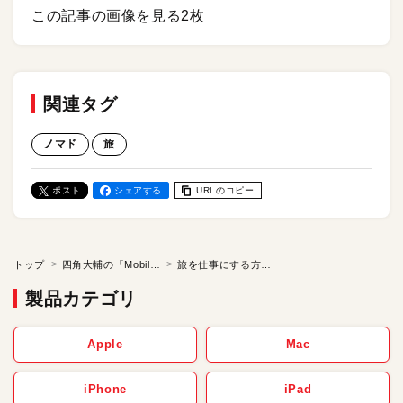
この記事の画像を見る
2枚
関連タグ
ノマド
旅
ポスト
シェアする
URLのコピー
トップ
四角大輔の「Mobile Bohemian 旅するように暮らし、遊び、働く」
旅を仕事にする方法（前編）／四角大輔の「Mobile Bohemian 旅するように暮らし、遊び、働く」 【第14話】
製品カテゴリ
Apple
Mac
iPhone
iPad