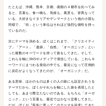
たとえば、沖縄、熊本、京都、函館の４都市を比べてみ
ると、言葉も、食べ物も、気候も、風景も、皆異なって
いる。大好きなイタリアやデンマークという他の小国も
同様で、「街」という単位はそれほど強烈な個性を持っ
ているのだ。
次にテーマを決める。ぼくはこれまで、「クリエイティ
ブ」「アート」「遺跡」「自然」「オーガニック」とい
った複数のキーワードを持って旅をしてきた。そして、
これらを軸にSNSやメディアで発信している。これらキ
ーワードにまつわる発信の中でも、最近になって圧倒的
に反応がよくなってきたのが、「オーガニック」だ。
ある意味、ほかのものは多くの人の旅にも設定されうる
テーマだから、ぼくがそれらを軸にした旅を表現したと
しても、あまり際立たないのである。もちろん「オーガ
ニック」という言葉も、最近ではかなり定着してきた。
だが、ぼくが〝長年に渡ってこのテーマを追求してきた