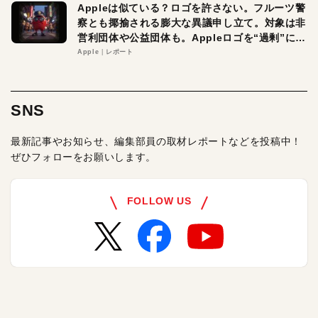
Appleは似ている？ロゴを許さない。フルーツ警
察とも揶揄される膨大な異議申し立て。対象は非
営利団体や公益団体も。Appleロゴを“過剰”に守
る理由とは
Apple
レポート
SNS
最新記事やお知らせ、編集部員の取材レポートなどを投稿中！
ぜひフォローをお願いします。
FOLLOW US