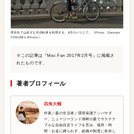
滞在先では必ず公共自転車を利用する。9月のパリにて。（Photo：Daisuke
YOSUMI’s iPhone）
※この記事は『Mac Fan 2017年2月号』に掲載さ
れたものです。
著者プロフィール
四角大輔
作家／森の生活者／環境保護アンバサダ
ー。ニュージーランド湖畔の森でサステナ
ブルな自給自足ライフを営み、場所・時
間・お金に縛られず、組織や制度に依存し