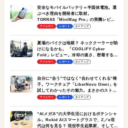
安全なモバイルバッテリ＝半固体電池。選
ぶべき理由を開発者に取材。
TORRAS「MiniMag Pro」の実機レビュ
ーも
アクセサリ
レポート
タイアップ
夏場のバイクは地獄？ ネッククーラーが助
けになるかも。 「COOLiFY Cyber
Fold」レビュー。冷却の速さ、密着する冷
却プレート、シンプルな操作性がグッド！
アクセサリ
レポート
タイアップ
自分に“合う”ではなく“合わせてくれる”椅
子。ワークチェア「LiberNovo Omni」を
試してわかったその魅力。まさかのストレ
ッチ機能も搭載
アクセサリ
レポート
タイアップ
“AIメガネ”の大学生活におけるポテンシャ
ル。Rokid AIスマートグラスで、Z／α世
代は何を見る？ 現役学生起業家、そして教