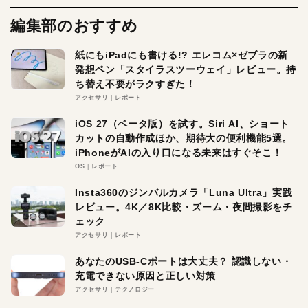
編集部のおすすめ
紙にもiPadにも書ける!? エレコム×ゼブラの新
発想ペン「スタイラスツーウェイ」レビュー。持
ち替え不要がラクすぎた！
アクセサリ
レポート
iOS 27（ベータ版）を試す。Siri AI、ショート
カットの自動作成ほか、期待大の便利機能5選。
iPhoneがAIの入り口になる未来はすぐそこ！
OS
レポート
Insta360のジンバルカメラ「Luna Ultra」実践
レビュー。4K／8K比較・ズーム・夜間撮影をチ
ェック
アクセサリ
レポート
あなたのUSB-Cポートは大丈夫？ 認識しない・
充電できない原因と正しい対策
アクセサリ
テクノロジー