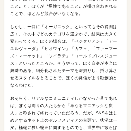
こと〟と、ぼくが〝男性であること〟が掛け合わされる
ことで、ほとんど競合がいなくなる。
しかし、一口に「オーガニック」といってもその範囲は
広く、その中でどのカテゴリを選ぶかで、結果は大きく
変わってくる。ぼくの場合は、「ベジタリアン」「アー
ユルヴェーダ」「ビオワイン」「カフェ」「ファーマー
ズ・マーケット」「ソイラテ」「コールドプレスジュー
ス」といったところか。そうやって、ぼく自身が本当に
興味のある、細分化されたテーマを深掘りし、掛け算さ
せるスタイルをとることで、ぼくの発信がより独創的と
なるわけだ。
おそらく、リアルなコミュニティしかなかった昔であれ
ば、ぼくは周りの人たちから「単なるマニアックな変
人」と称されて終わっていただろう。だが、SNSをはじ
めとするネット上のセルフメディアの台頭で、状況は一
変。極端に狭い範囲に関するものでも、世界中に散らば