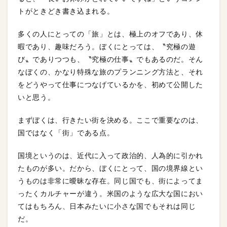
トがときどき書き込まれる。
多くの人にとっての「旅」とは、極上のオフであり、休
暇であり、趣味だろう。ぼくにとっては、〝究極の遊
び〟でありつつも、〝究極の仕事〟でもあるのだ。そん
なぼくの、かなり特殊な旅のプランニング方法と、それ
をどうやって仕事につなげているかを、初めて公開した
いと思う。
まずぼくは、行きたい街を決める。ここで重要なのは、
国ではなく「街」である点。
国境というのは、近代に入って政治的、人為的に引かれ
たものが多い。だから、ぼくにとって、国の境界線とい
うものは非常に曖昧な存在。同じ国でも、街によってま
ったくカルチャーが違う。米国のような広大な国におい
てはもちろん、日本みたいに小さな国でもそれは同じ
だ。