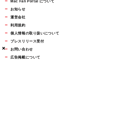
Mac Fan Portal について
お知らせ
運営会社
利用規約
個人情報の取り扱いについて
プレスリリース受付
×
×
×
お問い合わせ
広告掲載について
マイナビBOOKS
Mac Fan Portalの人気記事ランキングやおすすめ記事、編集部
員によるコラムなどをまとめたメールマガジンを毎週金曜日に
配信します。お気軽にご登録ください。
Mac Fan メールマガジン
無料登録はこちら