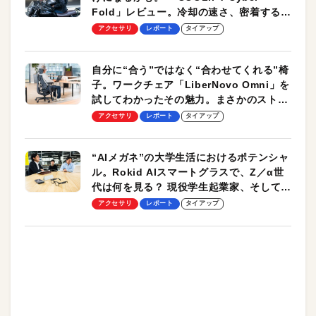
Fold」レビュー。冷却の速さ、密着する冷
却プレート、シンプルな操作性がグッド！
アクセサリ
レポート
タイアップ
自分に“合う”ではなく“合わせてくれる”椅
子。ワークチェア「LiberNovo Omni」を
試してわかったその魅力。まさかのストレ
ッチ機能も搭載
アクセサリ
レポート
タイアップ
“AIメガネ”の大学生活におけるポテンシャ
ル。Rokid AIスマートグラスで、Z／α世
代は何を見る？ 現役学生起業家、そして教
授による体験会レポート【PR】
アクセサリ
レポート
タイアップ