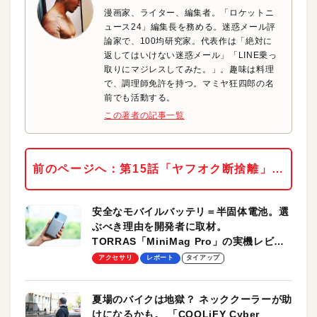
漫画家、ライター、編集者。「ロケットニ
ュース24」編集長を務める。迷惑メール評
論家で、100均研究家。代表作は「絶対に
返してはいけない迷惑メール」「LINE乗っ
取りにマジレスしてみた。」。趣味は料理
で、調理師免許を持つ。マミヤ狂四郎の名
前でも活動する。
この著者の記事一覧
前のページへ：第15話「ヤフオク断捨離」…
安全なモバイルバッテリ＝半固体電池。選
ぶべき理由を開発者に取材。
TORRAS「MiniMag Pro」の実機レビュ
ーも
アクセサリ
レポート
タイアップ
夏場のバイクは地獄？ ネッククーラーが助
けになるかも。 「COOLiFY Cyber