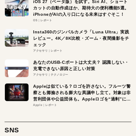
iOS 27（ベータ版）を試す。Siri AI、ショート
カットの自動作成ほか、期待大の便利機能5選。
iPhoneがAIの入り口になる未来はすぐそこ！
OS
レポート
Insta360のジンバルカメラ「Luna Ultra」実践
レビュー。4K／8K比較・ズーム・夜間撮影をチ
ェック
アクセサリ
レポート
あなたのUSB-Cポートは大丈夫？ 認識しない・
充電できない原因と正しい対策
アクセサリ
テクノロジー
Appleは似ている？ロゴを許さない。フルーツ警
察とも揶揄される膨大な異議申し立て。対象は非
営利団体や公益団体も。Appleロゴを“過剰”に守
る理由とは
Apple
レポート
SNS