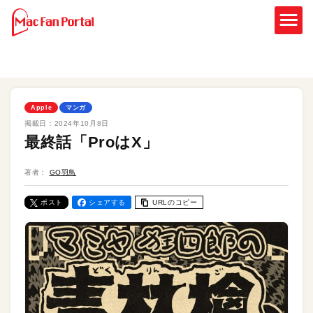
Apple
マンガ
掲載日：
2024年10月8日
最終話「ProはX」
著者：
GO羽鳥
ポスト
シェアする
URLのコピー