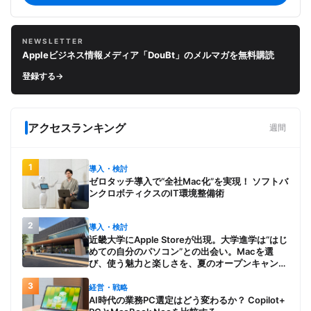
NEWSLETTER
Appleビジネス情報メディア「DouBt」のメルマガを無料購読
登録する
→
アクセスランキング
週間
1
導入・検討
ゼロタッチ導入で“全社Mac化”を実現！ ソフトバ
ンクロボティクスのIT環境整備術
2
導入・検討
近畿大学にApple Storeが出現。大学進学は“はじ
めての自分のパソコン”との出会い。Macを選
び、使う魅力と楽しさを、夏のオープンキャンパ
スでアピール
3
経営・戦略
AI時代の業務PC選定はどう変わるか？ Copilot+