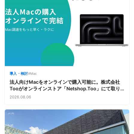
導入・検討
#Mac
法人向けMacをオンラインで購入可能に。株式会社
Tooがオンラインストア「Netshop.Too」にて取り
扱いをスタート。デバイス調達の手間を減らし、スピ
2026.08.06
ーディな導入を支援