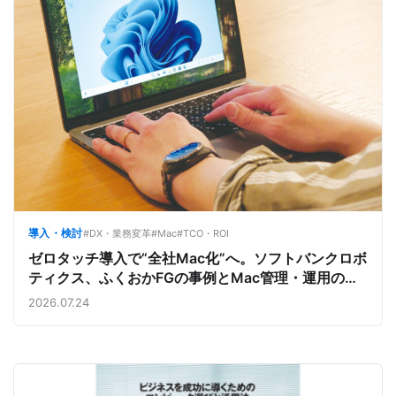
導入・検討
#DX・業務変革
#Mac
#TCO・ROI
ゼロタッチ導入で“全社Mac化”へ。ソフトバンクロボ
ティクス、ふくおかFGの事例とMac管理・運用の強
み【今週のAppleビジネストレンド】
2026.07.24