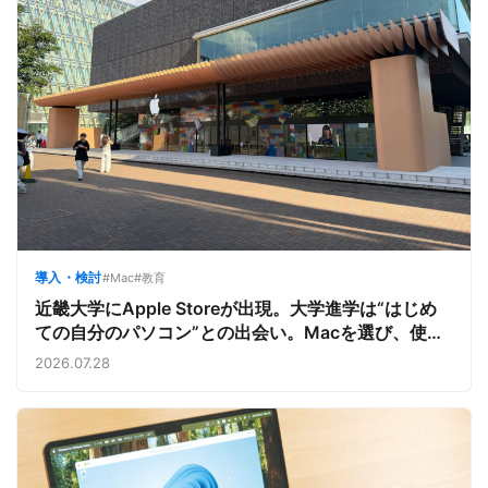
導入・検討
#Mac
#教育
近畿大学にApple Storeが出現。大学進学は“はじめ
ての自分のパソコン”との出会い。Macを選び、使う
魅力と楽しさを、夏のオープンキャンパスでアピール
2026.07.28