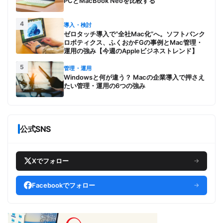
PCとMacBook Neoを比較する
4
導入・検討
ゼロタッチ導入で“全社Mac化”へ。ソフトバンク
ロボティクス、ふくおかFGの事例とMac管理・
運用の強み【今週のAppleビジネストレンド】
5
管理・運用
Windowsと何が違う？ Macの企業導入で押さえ
たい管理・運用の6つの強み
公式SNS
Xでフォロー
→
Facebookでフォロー
→