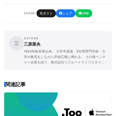
ポスト
シェア
LINE
SHARE
AUTHOR
三
三原菜央
1984年岐阜県出身。 大学卒業後、8年間専門学校・大
学の教員をしながら学校広報に携わる。 その後ベンチ
ャー企業を経て、株式会社リクルートライフスタイル
にて広報PRや企画職に従事。 「先生と子ども、両者の
人生を豊かにする」ことをミッションに掲げる『先生
の学校』を、2016年9月に立ち上げた。
関連記事