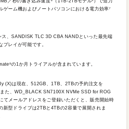
00MB／秒の書き込み速度⁶（1TB-2TBモデル¹）で迫力
ルゲーム機およびノートパソコンにおける電力効率⁷
ーマンス、SANDISK TLC 3D CBA NANDといった最先端
なプレイが可能です。
Ultimate⁸の1か月トライアルが含まれています。
box Ally (X)は現在、512GB、1TB、2TBの予約注文を
D_BLACK SN7100X NVMe SSD for ROG
にてメールアドレスをご登録いただくと、販売開始時
新型ドライブは2TBと4TBの2容量で展開されま
。