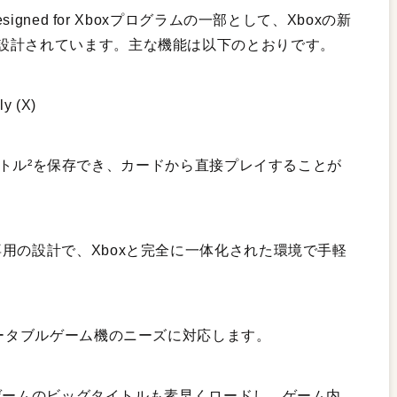
igned for Xboxプログラムの一部として、Xboxの新
設計されています。主な機能は以下のとおりです。
y (X)
50タイトル²を保存でき、カードから直接プレイすることが
ox Ally専用の設計で、Xboxと完全に一体化された環境で手軽
ポータブルゲーム機のニーズに対応します。
AAゲームのビッグタイトルも素早くロードし、ゲーム内