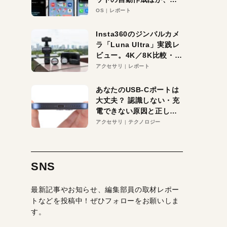
待大の便利機能5選。
OS
レポート
iPhoneがAIの入り口にな
る未来はすぐそこ！
Insta360のジンバルカメ
ラ「Luna Ultra」実践レ
ビュー。4K／8K比較・ズ
ーム・夜間撮影をチェッ
アクセサリ
レポート
ク
あなたのUSB-Cポートは
大丈夫？ 認識しない・充
電できない原因と正しい
対策
アクセサリ
テクノロジー
SNS
最新記事やお知らせ、編集部員の取材レポー
トなどを投稿中！ぜひフォローをお願いしま
す。