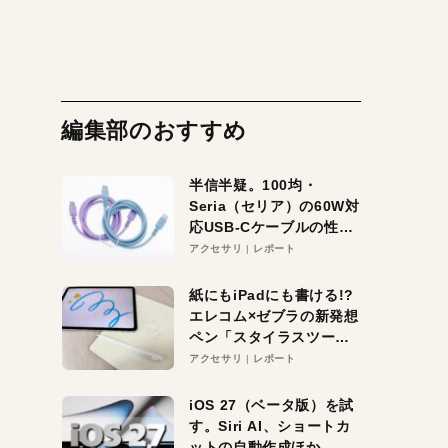
編集部のおすすめ
半信半疑。100均・
Seria（セリア）の60W対
応USB-Cケーブルの性能
を検証。超コスパの1本を
アクセサリ
レポート
発見か？
紙にもiPadにも書ける!?
エレコム×ゼブラの新発想
ペン「スタイラスツーウ
ェイ」レビュー。持ち替
アクセサリ
レポート
え不要がラクすぎた！
iOS 27（ベータ版）を試
す。Siri AI、ショートカ
ットの自動作成ほか、期