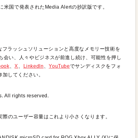
米国で発表されたMedia Alertの抄訳版です。
革新的なフラッシュソリューションと高度なメモリー技術を
ち会い、人々やビジネスが前進し続け、可能性を押し
book
、
X
、
LinkedIn
、
YouTube
でサンディスクをフォ
参加してください。
. All rights reserved.
イト。実際のユーザー容量はこれより小さくなります。
 microSD card for ROG Xbox ALLY (X)に保