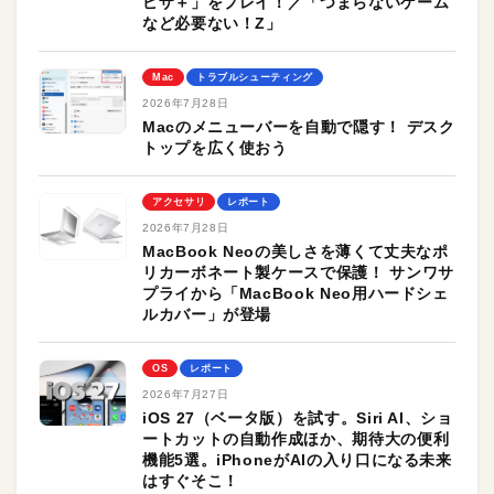
ピザ＋」をプレイ！／「つまらないゲーム
など必要ない！Z」
Mac
トラブルシューティング
2026年7月28日
Macのメニューバーを自動で隠す！ デスク
トップを広く使おう
アクセサリ
レポート
2026年7月28日
MacBook Neoの美しさを薄くて丈夫なポ
リカーボネート製ケースで保護！ サンワサ
プライから「MacBook Neo用ハードシェ
ルカバー」が登場
OS
レポート
2026年7月27日
iOS 27（ベータ版）を試す。Siri AI、ショ
ートカットの自動作成ほか、期待大の便利
機能5選。iPhoneがAIの入り口になる未来
はすぐそこ！