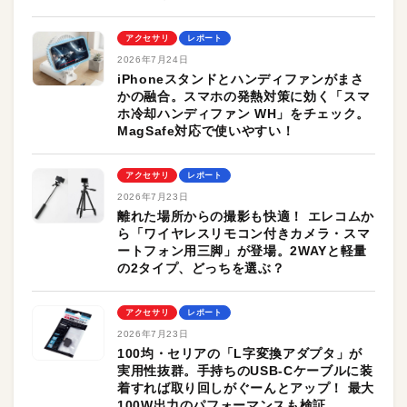
アクセサリ
レポート
2026年7月24日
iPhoneスタンドとハンディファンがまさ
かの融合。スマホの発熱対策に効く「スマ
ホ冷却ハンディファン WH」をチェック。
MagSafe対応で使いやすい！
アクセサリ
レポート
2026年7月23日
離れた場所からの撮影も快適！ エレコムか
ら「ワイヤレスリモコン付きカメラ・スマ
ートフォン用三脚」が登場。2WAYと軽量
の2タイプ、どっちを選ぶ？
アクセサリ
レポート
2026年7月23日
100均・セリアの「L字変換アダプタ」が
実用性抜群。手持ちのUSB-Cケーブルに装
着すれば取り回しがぐーんとアップ！ 最大
100W出力のパフォーマンスも検証