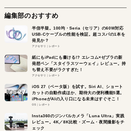
編集部のおすすめ
半信半疑。100均・Seria（セリア）の60W対応
USB-Cケーブルの性能を検証。超コスパの1本を
発見か？
アクセサリ
レポート
紙にもiPadにも書ける!? エレコム×ゼブラの新
発想ペン「スタイラスツーウェイ」レビュー。持
ち替え不要がラクすぎた！
アクセサリ
レポート
iOS 27（ベータ版）を試す。Siri AI、ショート
カットの自動作成ほか、期待大の便利機能5選。
iPhoneがAIの入り口になる未来はすぐそこ！
OS
レポート
Insta360のジンバルカメラ「Luna Ultra」実践
レビュー。4K／8K比較・ズーム・夜間撮影をチ
ェック