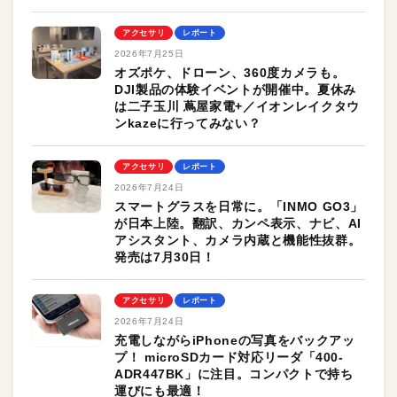
アクセサリ
レポート
2026年7月25日
オズポケ、ドローン、360度カメラも。
DJI製品の体験イベントが開催中。夏休み
は二子玉川 蔦屋家電+／イオンレイクタウ
ンkazeに行ってみない？
アクセサリ
レポート
2026年7月24日
スマートグラスを日常に。「INMO GO3」
が日本上陸。翻訳、カンペ表示、ナビ、AI
アシスタント、カメラ内蔵と機能性抜群。
発売は7月30日！
アクセサリ
レポート
2026年7月24日
充電しながらiPhoneの写真をバックアッ
プ！ microSDカード対応リーダ「400-
ADR447BK」に注目。コンパクトで持ち
運びにも最適！