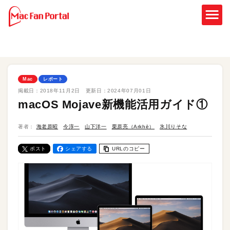
Mac
レポート
掲載日：
2018年11月2日
更新日：
2024年07月01日
macOS Mojave新機能活用ガイド①
著者：
海老原昭
今淳一
山下洋一
栗原亮（Arkhē）
氷川りそな
ポスト
シェアする
URLのコピー