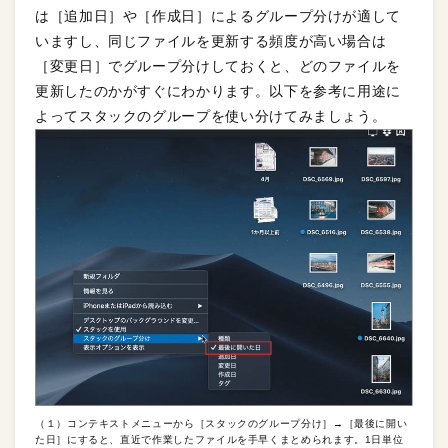
は［追加日］や［作成日］によるグループ分けが適して
いますし、同じファイルを更新する頻度が高い場合は
［変更日］でグループ分けしておくと、どのファイルを
更新したのかがすぐにわかります。以下を参考に用途に
よってスタックのグループを使い分けてみましょう。
（１）コンテキストメニューから［スタックのグループ分け］→［最後に開い
た日］にすると、直近で作業したファイルを手早くまとめられます。1日単位