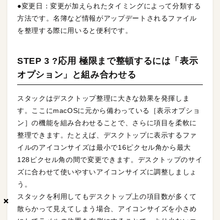
●変更日：変更が加えられたタイミングによって分類する
方法です。名簿など情報がアップデートされるファイル
を整理する際に用いると便利です。
STEP 3 ?応用 極限まで整頓するには「表示
オプション」と組み合わせる
スタックはデスクトップ整理に大きな効果を発揮しま
す。ここにmacOSに元から備わっている［表示オプショ
ン］の機能を組み合わせることで、さらに項目を柔軟に
整理できます。たとえば、デスクトップに表示するファ
イルのアイコンサイズは最小で16ピクセル角から最大
128ピクセル角の間で変更できます。デスクトップのサイ
ズに合わせて使いやすいアイコンサイズに調整しましょ
う。
スタックを利用してもデスクトップ上の項目数が多くて
×
×
×
散らかって見えてしまう場合、アイコンサイズを小さめ