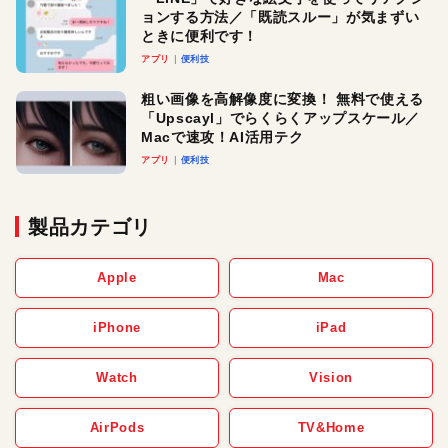
ョンする方法／「既読スルー」が気まずい
ときに便利です！
アプリ
便利技
粗い画像を高解像度に変換！ 無料で使える
「Upscayl」でらくらくアップスケール／
Macで速攻！AI活用テク
アプリ
便利技
製品カテゴリ
Apple
Mac
iPhone
iPad
Watch
Vision
AirPods
TV&Home