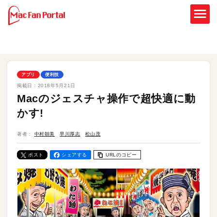
アプリ
便利技
掲載日：
2018年5月21日
Macのジェスチャ操作で超快適に動
かす!
著者：
中村朝美
早川厚志
松山茂
ポスト
シェアする
URLのコピー