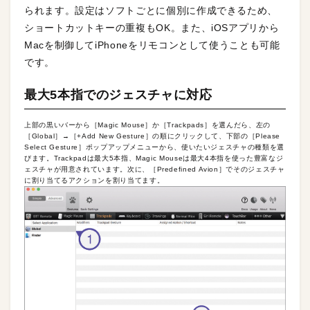
られます。設定はソフトごとに個別に作成できるため、
ショートカットキーの重複もOK。また、iOSアプリから
Macを制御してiPhoneをリモコンとして使うことも可能
です。
最大5本指でのジェスチャに対応
上部の黒いバーから［Magic Mouse］か［Trackpads］を選んだら、左の
［Global］→［+Add New Gesture］の順にクリックして、下部の［Please
Select Gesture］ポップアップメニューから、使いたいジェスチャの種類を選
びます。Trackpadは最大5本指、Magic Mouseは最大4本指を使った豊富なジ
ェスチャが用意されています。次に、［Predefined Avion］でそのジェスチャ
に割り当てるアクションを割り当てます。