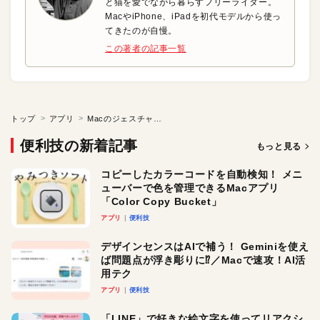
と猫を愛でながら暮らすフリーライター。
MacやiPhone、iPadを初代モデルから使っ
てきたのが自慢。
この著者の記事一覧
トップ
アプリ
Macのジェスチャ操作で超快適に動かす!
便利技の新着記事
もっと見る
コピーしたカラーコードを自動検知！ メニ
ューバーで色を管理できるMacアプリ
「Color Copy Bucket」
アプリ
便利技
デザインセンスはAIで補う！ Geminiを使え
ば問題点が浮き彫りに⁉︎／Macで速攻！AI活
用テク
アプリ
便利技
「LINE」で好きな絵文字を使ってリアクシ