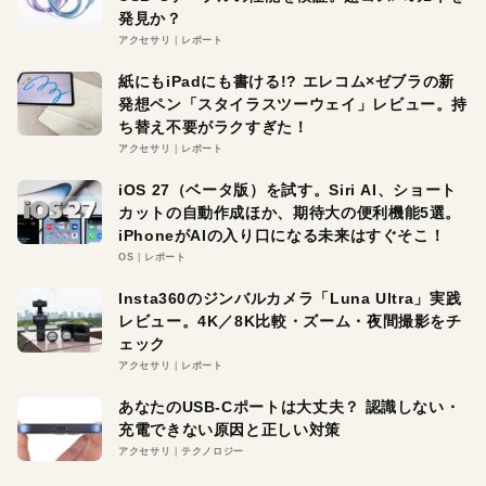
発見か？
アクセサリ
レポート
紙にもiPadにも書ける!? エレコム×ゼブラの新
発想ペン「スタイラスツーウェイ」レビュー。持
ち替え不要がラクすぎた！
アクセサリ
レポート
iOS 27（ベータ版）を試す。Siri AI、ショート
カットの自動作成ほか、期待大の便利機能5選。
iPhoneがAIの入り口になる未来はすぐそこ！
OS
レポート
Insta360のジンバルカメラ「Luna Ultra」実践
レビュー。4K／8K比較・ズーム・夜間撮影をチ
ェック
アクセサリ
レポート
あなたのUSB-Cポートは大丈夫？ 認識しない・
充電できない原因と正しい対策
アクセサリ
テクノロジー