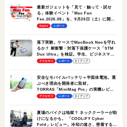
最新ガジェットを「見て・触って・試せ
る」体験イベント「Mac Fan
Fes.2026.09」を、9月26日（土）に開催
します！
Apple
レポート
落下実験。ケースでMacBook Neoを守れ
るか？ 耐衝撃・対落下保護ケース「STM
Dux Ultra」を検証。学生、ビジネスマン
のモバイルユースに最適！
アクセサリ
レポート
タイアップ
安全なモバイルバッテリ＝半固体電池。選
ぶべき理由を開発者に取材。
TORRAS「MiniMag Pro」の実機レビュ
ーも
アクセサリ
レポート
タイアップ
夏場のバイクは地獄？ ネッククーラーが助
けになるかも。 「COOLiFY Cyber
Fold」レビュー。冷却の速さ、密着する冷