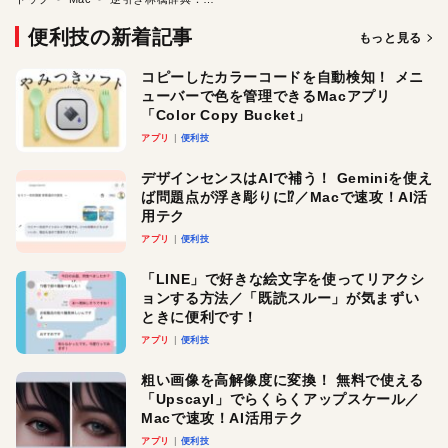
便利技の新着記事
もっと見る
コピーしたカラーコードを自動検知！ メニ
ューバーで色を管理できるMacアプリ
「Color Copy Bucket」
アプリ
便利技
デザインセンスはAIで補う！ Geminiを使え
ば問題点が浮き彫りに⁉︎／Macで速攻！AI活
用テク
アプリ
便利技
「LINE」で好きな絵文字を使ってリアクシ
ョンする方法／「既読スルー」が気まずい
ときに便利です！
アプリ
便利技
粗い画像を高解像度に変換！ 無料で使える
「Upscayl」でらくらくアップスケール／
Macで速攻！AI活用テク
アプリ
便利技