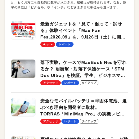
と、もう片方にも自動的に数字が入力され、縦横比が維持されます。なお、数
字の単位は「ピクセル」や「インチ」などさまざまな単位から選べます。
最新ガジェットを「見て・触って・試せ
る」体験イベント「Mac Fan
Fes.2026.09」を、9月26日（土）に開催
します！
Apple
レポート
落下実験。ケースでMacBook Neoを守れ
るか？ 耐衝撃・対落下保護ケース「STM
Dux Ultra」を検証。学生、ビジネスマン
のモバイルユースに最適！
アクセサリ
レポート
タイアップ
安全なモバイルバッテリ＝半固体電池。選
ぶべき理由を開発者に取材。
TORRAS「MiniMag Pro」の実機レビュ
ーも
アクセサリ
レポート
タイアップ