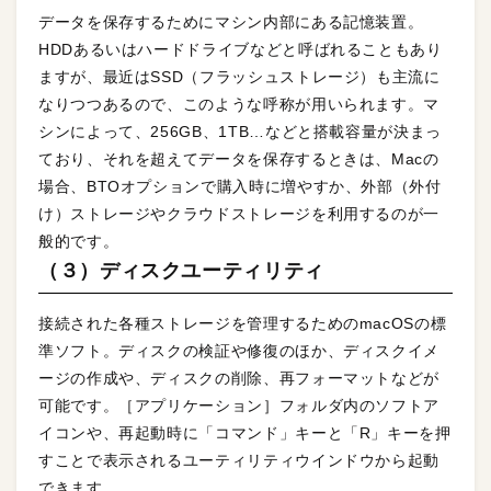
データを保存するためにマシン内部にある記憶装置。
HDDあるいはハードドライブなどと呼ばれることもあり
ますが、最近はSSD（フラッシュストレージ）も主流に
なりつつあるので、このような呼称が用いられます。マ
シンによって、256GB、1TB…などと搭載容量が決まっ
ており、それを超えてデータを保存するときは、Macの
場合、BTOオプションで購入時に増やすか、外部（外付
け）ストレージやクラウドストレージを利用するのが一
般的です。
（３）ディスクユーティリティ
接続された各種ストレージを管理するためのmacOSの標
準ソフト。ディスクの検証や修復のほか、ディスクイメ
ージの作成や、ディスクの削除、再フォーマットなどが
可能です。［アプリケーション］フォルダ内のソフトア
イコンや、再起動時に「コマンド」キーと「R」キーを押
すことで表示されるユーティリティウインドウから起動
できます。