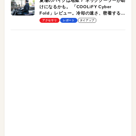
夏場のバイクは地獄？ ネッククーラーが助
けになるかも。 「COOLiFY Cyber
Fold」レビュー。冷却の速さ、密着する冷
却プレート、シンプルな操作性がグッド！
アクセサリ
レポート
タイアップ