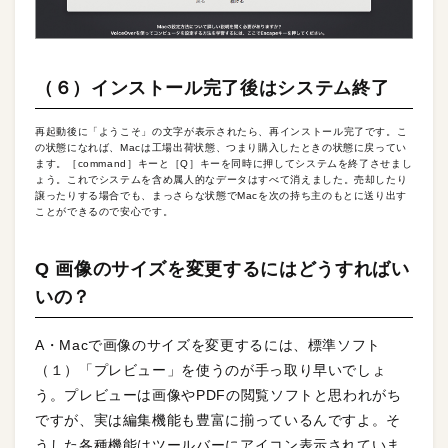
（６）インストール完了後はシステム終了
再起動後に「ようこそ」の文字が表示されたら、再インストール完了です。こ
の状態になれば、Macは工場出荷状態、つまり購入したときの状態に戻ってい
ます。［command］キーと［Q］キーを同時に押してシステムを終了させまし
ょう。これでシステムを含め属人的なデータはすべて消えました。売却したり
譲ったりする場合でも、まっさらな状態でMacを次の持ち主のもとに送り出す
ことができるので安心です。
Q 画像のサイズを変更するにはどうすればい
いの？
A・Macで画像のサイズを変更するには、標準ソフト
（１）「プレビュー」を使うのが手っ取り早いでしょ
う。プレビューは画像やPDFの閲覧ソフトと思われがち
ですが、実は編集機能も豊富に揃っているんですよ。そ
うした各種機能はツールバーにアイコン表示されていま