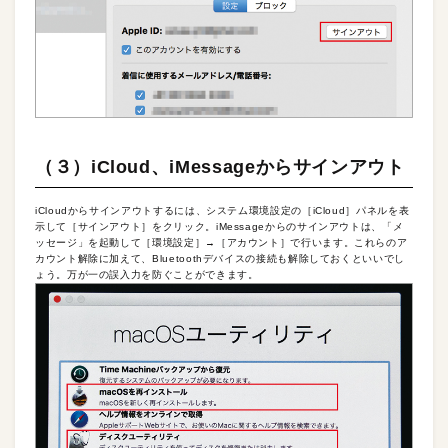
（３）iCloud、iMessageからサインアウト
iCloudからサインアウトするには、システム環境設定の［iCloud］パネルを表
示して［サインアウト］をクリック。iMessageからのサインアウトは、「メ
ッセージ」を起動して［環境設定］→［アカウント］で行います。これらのア
カウント解除に加えて、Bluetoothデバイスの接続も解除しておくといいでし
ょう。万が一の誤入力を防ぐことができます。