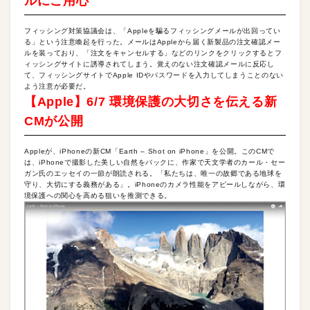
ルにご用心
フィッシング対策協議会は、「Appleを騙るフィッシングメールが出回ってい
る」という注意喚起を行った。メールはAppleから届く新製品の注文確認メー
ルを装っており、「注文をキャンセルする」などのリンクをクリックするとフ
ィッシングサイトに誘導されてしまう。覚えのない注文確認メールに反応し
て、フィッシングサイトでApple IDやパスワードを入力してしまうことのない
よう注意が必要だ。
【Apple】6/7 環境保護の大切さを伝える新
CMが公開
Appleが、iPhoneの新CM「Earth – Shot on iPhone」を公開。このCMで
は、iPhoneで撮影した美しい自然をバックに、作家で天文学者のカール・セー
ガン氏のエッセイの一節が朗読される。「私たちは、唯一の故郷である地球を
守り、大切にする義務がある」。iPhoneのカメラ性能をアピールしながら、環
境保護への関心を高める狙いを推測できる。