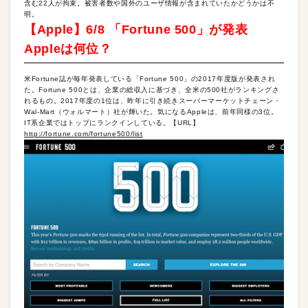
含む22人が拘束。被害者数や国外のユーザ情報が含まれていたかどうかは不
明。
【Apple】6/8 「Fortune 500」が発表
Appleは何位？
米Fortune誌が毎年発表している「Fortune 500」の2017年度版が発表され
た。Fortune 500とは、企業の総収入に基づき、全米の500社がランキングさ
れるもの。2017年度の1位は、昨年に引き続きスーパーマーケットチェーン・
Wal-Mart（ウォルマート）社が輝いた。気になるAppleは、前年同様の3位。
IT系企業ではトップにランクインしている。【URL】
http://fortune.com/fortune500/list