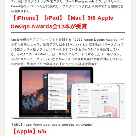
iPad向けプログラミング学習アプリ「Swift Playgrounds 1.5」がリリース。
Parrot社のドローンなどに接続し、プログラミングにより制御できる機能など
が追加された。
【iPhone】【iPad】【Mac】6/6 Apple
Design Awards全12本が受賞
Appleが優れたアプリ／ソフトを表彰する「2017 Apple Design Awards」が
今年も発表になった。受賞アプリは全12本。いずれもiOS版がリリースされて
いるほか、Mac版ソフトがリリースされているものも3タイトル受賞してい
る。その1つの「AirMail 3」は、マルチアカウントに対応したメールソフト。
Siriや3Dタッチ、タッチバーなどMac／iOSの最新技術に柔軟に対応している
のが特徴。受賞アプリの全容は以下のページで確認が可能だ。
【URL】
https://developer.apple.com/design/awards/
【Apple】6/5