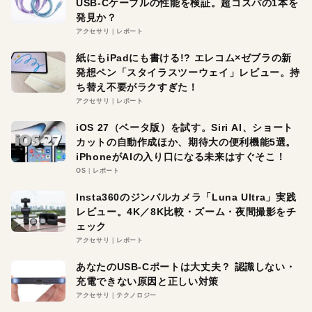
USB-Cケーブルの性能を検証。超コスパの1本を
発見か？
アクセサリ
レポート
紙にもiPadにも書ける!? エレコム×ゼブラの新
発想ペン「スタイラスツーウェイ」レビュー。持
ち替え不要がラクすぎた！
アクセサリ
レポート
iOS 27（ベータ版）を試す。Siri AI、ショート
カットの自動作成ほか、期待大の便利機能5選。
iPhoneがAIの入り口になる未来はすぐそこ！
OS
レポート
Insta360のジンバルカメラ「Luna Ultra」実践
レビュー。4K／8K比較・ズーム・夜間撮影をチ
ェック
アクセサリ
レポート
あなたのUSB-Cポートは大丈夫？ 認識しない・
充電できない原因と正しい対策
アクセサリ
テクノロジー