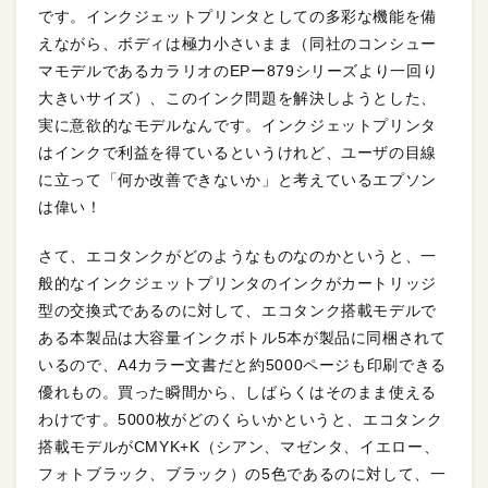
です。インクジェットプリンタとしての多彩な機能を備
えながら、ボディは極力小さいまま（同社のコンシュー
マモデルであるカラリオのEPー879シリーズより一回り
大きいサイズ）、このインク問題を解決しようとした、
実に意欲的なモデルなんです。インクジェットプリンタ
はインクで利益を得ているというけれど、ユーザの目線
に立って「何か改善できないか」と考えているエプソン
は偉い！
さて、エコタンクがどのようなものなのかというと、一
般的なインクジェットプリンタのインクがカートリッジ
型の交換式であるのに対して、エコタンク搭載モデルで
ある本製品は大容量インクボトル5本が製品に同梱されて
いるので、A4カラー文書だと約5000ページも印刷できる
優れもの。買った瞬間から、しばらくはそのまま使える
わけです。5000枚がどのくらいかというと、エコタンク
搭載モデルがCMYK+K（シアン、マゼンタ、イエロー、
フォトブラック、ブラック）の5色であるのに対して、一