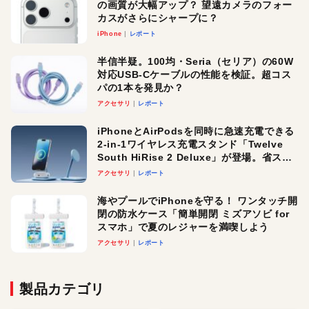
の画質が大幅アップ？ 望遠カメラのフォー
カスがさらにシャープに？
iPhone
レポート
半信半疑。100均・Seria（セリア）の60W
対応USB-Cケーブルの性能を検証。超コス
パの1本を発見か？
アクセサリ
レポート
iPhoneとAirPodsを同時に急速充電できる
2-in-1ワイヤレス充電スタンド「Twelve
South HiRise 2 Deluxe」が登場。省スペ
ースでおしゃれに充電したい人にオスス
アクセサリ
レポート
メ！
海やプールでiPhoneを守る！ ワンタッチ開
閉の防水ケース「簡単開閉 ミズアソビ for
スマホ」で夏のレジャーを満喫しよう
アクセサリ
レポート
製品カテゴリ