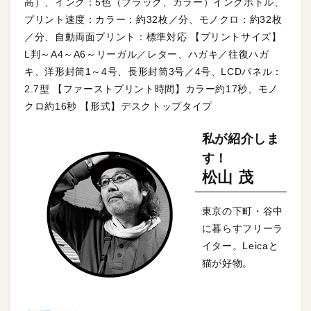
高）、インク：5色（ブラック、カラー）インクボトル、
プリント速度：カラー：約32枚／分、モノクロ：約32枚
／分、自動両面プリント：標準対応 【プリントサイズ】
L判～A4～A6～リーガル／レター、ハガキ／往復ハガ
キ、洋形封筒1～4号、長形封筒3号／4号、LCDパネル：
2.7型 【ファーストプリント時間】カラー約17秒、モノ
クロ約16秒 【形式】デスクトップタイプ
私が紹介しま
す！
松山 茂
東京の下町・谷中
に暮らすフリーラ
イター。Leicaと
猫が好物。