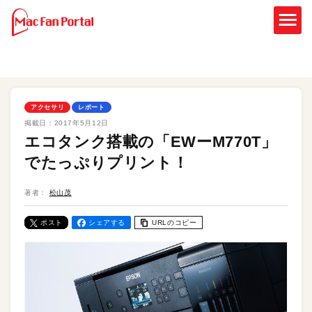
アクセサリ
レポート
掲載日：
2017年5月12日
エコタンク搭載の「EWーM770T」
でたっぷりプリント！
著者：
松山茂
ポスト
シェアする
URLのコピー