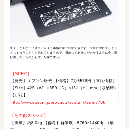
失くしがちなディスクトレイも本体底部に収納できます。完全に隠れてしまう
としまったことさえ忘れてしまうので、収納してあるのがわかるように少し飛
び出しているのが心憎い配慮ですね。
［SPEC］
【発売】エプソン販売 【価格】7万5578円（直販価格）
【Size】425（W）×359（D）×161（H）mm（収納時）
【URL】
http://www.epson.jp/products/ecotank/ewm770t/
【その他スペック】
【重量】約8.0kg 【備考】解像度：5760×1440dpi（最