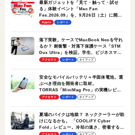
最新ガジェットを「見て・触って・試せ
る」体験イベント「Mac Fan
Fes.2026.09」を、9月26日（土）に開催
します！
Apple
レポート
落下実験。ケースでMacBook Neoを守れ
るか？ 耐衝撃・対落下保護ケース「STM
Dux Ultra」を検証。学生、ビジネスマン
のモバイルユースに最適！
アクセサリ
レポート
タイアップ
安全なモバイルバッテリ＝半固体電池。選
ぶべき理由を開発者に取材。
TORRAS「MiniMag Pro」の実機レビュ
ーも
アクセサリ
レポート
タイアップ
夏場のバイクは地獄？ ネッククーラーが助
けになるかも。 「COOLiFY Cyber
Fold」レビュー。冷却の速さ、密着する冷
却プレート、シンプルな操作性がグッド！
アクセサリ
レポート
タイアップ