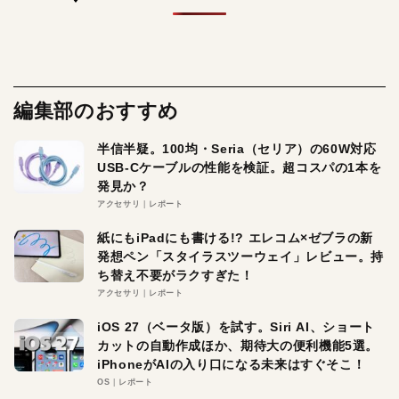
編集部のおすすめ
半信半疑。100均・Seria（セリア）の60W対応
USB-Cケーブルの性能を検証。超コスパの1本を
発見か？
アクセサリ
レポート
紙にもiPadにも書ける!? エレコム×ゼブラの新
発想ペン「スタイラスツーウェイ」レビュー。持
ち替え不要がラクすぎた！
アクセサリ
レポート
iOS 27（ベータ版）を試す。Siri AI、ショート
カットの自動作成ほか、期待大の便利機能5選。
iPhoneがAIの入り口になる未来はすぐそこ！
OS
レポート