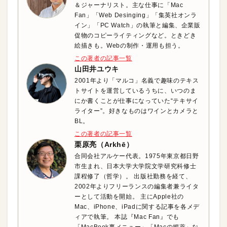
＆ジャーナリスト。主な仕事に「Mac
Fan」「Web Desinging」「集英社オンラ
イン」「PC Watch」の執筆と編集、企業販
促物のコピーライティングなど。ときどき
絵描きも。Webの制作・運用も担う。
この著者の記事一覧
山田井ユウキ
2001年より「マルコ」名義で趣味のテキス
トサイトを運営しているうちに、いつのま
にか書くことが仕事になっていた“テキサイ
ライター”。好きなものはワインとカメラと
BL。
この著者の記事一覧
栗原亮（Arkhē）
合同会社アルケー代表。1975年東京都日野
市生まれ、日本大学大学院文学研究科修士
課程修了（哲学）。 出版社勤務を経て、
2002年よりフリーランスの編集者兼ライタ
ーとして活動を開始。 主にApple社の
Mac、iPhone、iPadに関する記事を各メデ
ィアで執筆。 本誌『Mac Fan』でも