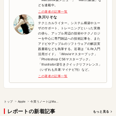
「MacBook裏メニュー」「Macの媚薬」な
どを連載中。
この著者の記事一覧
氷川りそな
テクニカルライター。システム構築やユー
ザのサポート、トレーニングといった実務
の傍ら、アップル周辺の技術やテクノロジ
ーを中心に専門雑誌への技術記事を、また
アドビやアップルのソフトウェアの解説実
践書籍なども執筆する。近著は「iLife入門
活用ガイド」「iMovieマスターブック」
「Photoshop CS6マスターブック」
「Illustrator逆引きクイックリファレンス」
（いずれも共著:マイナビ刊）など。
この著者の記事一覧
トップ
Apple
今買うノートはMacかWinか？
レポートの新着記事
もっと見る