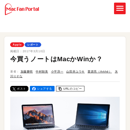
Apple
レポート
掲載日：
2017年3月10日
今買うノートはMacかWinか？
著者：
加藤勝明
中村朝美
小平淳一
山田井ユウキ
栗原亮（Arkhē）
氷
川りそな
ポスト
シェアする
URLのコピー