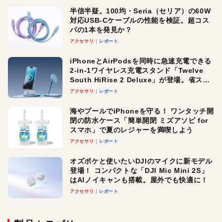
半信半疑。100均・Seria（セリア）の60W
対応USB-Cケーブルの性能を検証。超コス
パの1本を発見か？
アクセサリ
レポート
iPhoneとAirPodsを同時に急速充電できる
2-in-1ワイヤレス充電スタンド「Twelve
South HiRise 2 Deluxe」が登場。省スペ
ースでおしゃれに充電したい人にオスス
アクセサリ
レポート
メ！
海やプールでiPhoneを守る！ ワンタッチ開
閉の防水ケース「簡単開閉 ミズアソビ for
スマホ」で夏のレジャーを満喫しよう
アクセサリ
レポート
オズポケと使いたいDJIのマイクに新モデル
登場！ コンパクトな「DJI Mic Mini 2S」
はAIノイキャンも搭載。屋外でも快適に！
アクセサリ
レポート