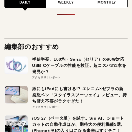
DAILY
WEEKLY
MONTHLY
編集部のおすすめ
半信半疑。100均・Seria（セリア）の60W対応
USB-Cケーブルの性能を検証。超コスパの1本を
発見か？
アクセサリ
レポート
紙にもiPadにも書ける!? エレコム×ゼブラの新
発想ペン「スタイラスツーウェイ」レビュー。持
ち替え不要がラクすぎた！
アクセサリ
レポート
iOS 27（ベータ版）を試す。Siri AI、ショート
カットの自動作成ほか、期待大の便利機能5選。
iPhoneがAIの入り口になる未来はすぐそこ！