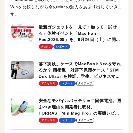
Winを比較しながら今のMacの魅力をあぶり出していきま
す。
最新ガジェットを「見て・触って・試せ
る」体験イベント「Mac Fan
Fes.2026.09」を、9月26日（土）に開催
します！
Apple
レポート
落下実験。ケースでMacBook Neoを守れ
るか？ 耐衝撃・対落下保護ケース「STM
Dux Ultra」を検証。学生、ビジネスマン
のモバイルユースに最適！
アクセサリ
レポート
タイアップ
安全なモバイルバッテリ＝半固体電池。選
ぶべき理由を開発者に取材。
TORRAS「MiniMag Pro」の実機レビュ
ーも
アクセサリ
レポート
タイアップ