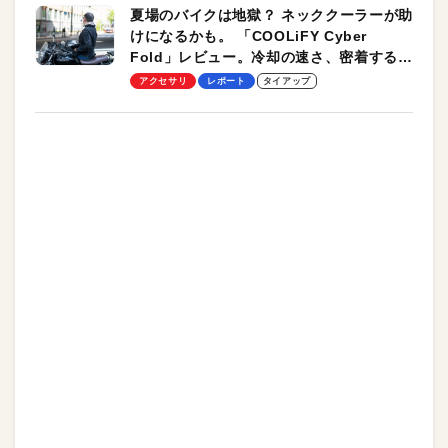
夏場のバイクは地獄？ ネッククーラーが助
けになるかも。 「COOLiFY Cyber
Fold」レビュー。冷却の速さ、密着する冷
却プレート、シンプルな操作性がグッド！
アクセサリ
レポート
タイアップ