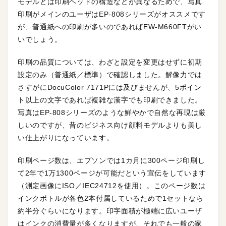
モデルとは印刷ヘッドの構造などが異なるためで、写真
印刷がメインのユーザはEP-808シリーズがオススメです
が、普通紙への印刷が多いのであればEW-M660FTがい
いでしょう。
印刷の品質については、わざと設定を変更はせずに初期
設定のみ（普通紙／標準）で確認しました。解像力では
さすがにDocuColor 7171Pには及びませんが、5ポイン
ト以上の文字であれば複雑な漢字でも印刷できました。
写真はEP-808シリーズのような鮮やかで自然な再現は厳
しいのですが、昔のビジネス向け顔料モデルよりも美し
い仕上がりになっています。
印刷ページ数は、エプソンでは1カ月に300ページ印刷し
て2年で1万1300ページが可能だという宣伝をしています
（測定画像にISO／IEC24712を使用）。このページ数は
インクボトルが各色2本付属しているためで1セットなら
約半分ぐらいになります。印字面積が極端に広いユーザ
はインクの消費量が多くなりますが、それでも一般の家