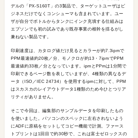
デルの「PX-S160T」の3製品で、ターゲットユーザはビ
ジネスだけでなくコンシューマも含まれています。ユー
ザが自分でボトルからタンクにインク充填する仕組みは
エプソンでも初の試みであり既存事業の根幹を揺るがし
兼ねない製品です。
印刷速度は、カタログ値だけ見るとカラーが約7.3ipmで
PPM最速値約20枚／分、モノクロが約13・7ipmでPPM
最速値約33枚／分となっています。ipmとPPmは1分間で
印刷できるページ数を表していますが、4種類の異なるデ
ータ（ISO／IEC 24734）を使用するipmに対して、PPM
はスカスカのレイアウトデータ1種類のため今ひとつリア
リティがありません。
そこで今回は、編集部のサンプルデータを印刷したもの
を使いました。パソコンのスペックに左右されないよう
にADFに原稿をセットしてコピー機能で計測。ファース
トプリントは1回目で約30秒で、これは富士ゼロックスの