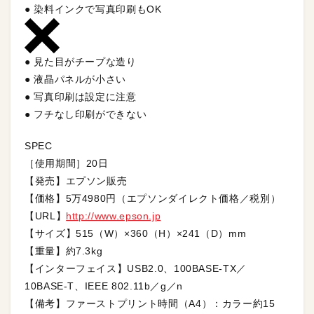
● 染料インクで写真印刷もOK
● 見た目がチープな造り
● 液晶パネルが小さい
● 写真印刷は設定に注意
● フチなし印刷ができない
SPEC
［使用期間］20日
【発売】エプソン販売
【価格】5万4980円（エプソンダイレクト価格／税別）
【URL】
http://www.epson.jp
【サイズ】515（W）×360（H）×241（D）mm
【重量】約7.3kg
【インターフェイス】USB2.0、100BASE-TX／
10BASE-T、IEEE 802.11b／g／n
【備考】ファーストプリント時間（A4）：カラー約15