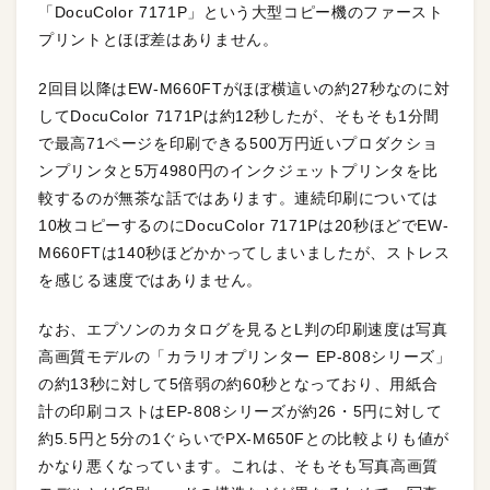
「DocuColor 7171P」という大型コピー機のファースト
プリントとほぼ差はありません。
2回目以降はEW-M660FTがほぼ横這いの約27秒なのに対
してDocuColor 7171Pは約12秒したが、そもそも1分間
で最高71ページを印刷できる500万円近いプロダクショ
ンプリンタと5万4980円のインクジェットプリンタを比
較するのが無茶な話ではあります。連続印刷については
10枚コピーするのにDocuColor 7171Pは20秒ほどでEW-
M660FTは140秒ほどかかってしまいましたが、ストレス
を感じる速度ではありません。
なお、エプソンのカタログを見るとL判の印刷速度は写真
高画質モデルの「カラリオプリンター EP-808シリーズ」
の約13秒に対して5倍弱の約60秒となっており、用紙合
計の印刷コストはEP-808シリーズが約26・5円に対して
約5.5円と5分の1ぐらいでPX-M650Fとの比較よりも値が
かなり悪くなっています。これは、そもそも写真高画質