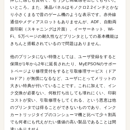
いところ。また、液晶パネルはモノクロ2.2インチとかな
り小さくまるで昔のゲーム機のような表示です。赤外線
通信やメディアスロットもありませんが、ADF、自動両
面印刷（スキャニングは片面）、イーサーネット、Wi-
Fi、5万ページの耐久性などプリンタとしての基本機能は
きちんと搭載されているので問題はありません。
他のプリンタにない特徴としては、ユーザ登録をすると
保障が1年から2年に延長されたり、MyEPSONのサポー
トページより修理受付をすると引取修理サービス（ドア
toドア）が無償になるなど、ユーザにとってメリットの
大きい特典が付いていることです。これに加えて、イン
ク交換が必要ない、何枚打ち出しても壊れにくい、印刷
コストが安い、引取修理をしてくれる、という恩恵は他
のプリンタでは得ることができないものであり、インク
カートリッジタイプのコンシューマ機と比べて少々割高
でも何者にも代えがたい価値の高い製品であることは間
違いありません。