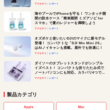
ースでおしゃれに充電したい人にオスス
アクセサリ
レポート
メ！
海やプールでiPhoneを守る！ ワンタッチ開
閉の防水ケース「簡単開閉 ミズアソビ for
スマホ」で夏のレジャーを満喫しよう
アクセサリ
レポート
オズポケと使いたいDJIのマイクに新モデル
登場！ コンパクトな「DJI Mic Mini 2S」
はAIノイキャンも搭載。屋外でも快適に！
アクセサリ
レポート
ダイソーのタブレットスタンドがシンプル
イズベスト！ コンパクトな折りたたみ式で
ノートパソコンにも対応。カラバリ4つで選
べる楽しさも
アクセサリ
レポート
製品カテゴリ
Apple
Mac