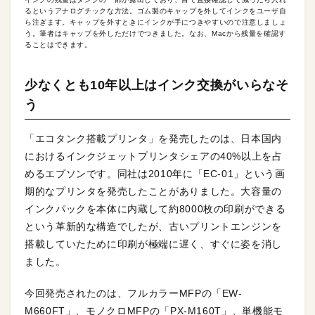
るというアナログチックな方法。ゴム製のキャップを外してインクをユーザ自
ら注ぎます。キャップを外すときにインクが手につきやすいので注意しましょ
う。筆者はキャップを外しただけでつきました。なお、Macから残量を確認す
ることはできます。
少なくとも10年以上はインク交換がいらなそ
う
「エコタンク搭載プリンタ」を発売したのは、日本国内
におけるインクジェットプリンタシェアの40%以上を占
めるエプソンです。同社は2010年に「EC-01」という画
期的なプリンタを発売したことがありました。大容量の
インクパックを本体に内蔵して約8000枚の印刷ができる
という革新的な構造でしたが、古いプリントエンジンを
搭載していたために印刷が極端に遅く、すぐに姿を消し
ました。
今回発売されたのは、フルカラーMFPの「EW-
M660FT」、モノクロMFPの「PX-M160T」、単機能モ