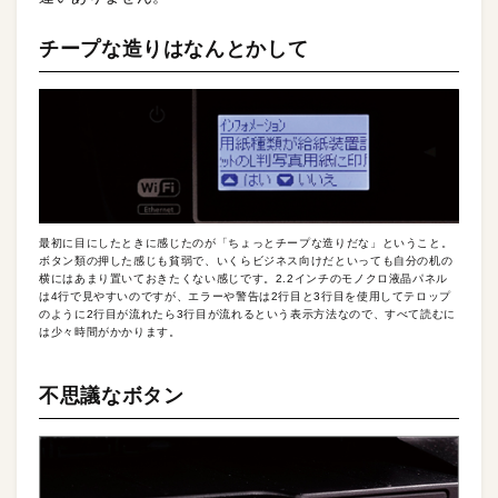
チープな造りはなんとかして
最初に目にしたときに感じたのが「ちょっとチープな造りだな」ということ。
ボタン類の押した感じも貧弱で、いくらビジネス向けだといっても自分の机の
横にはあまり置いておきたくない感じです。2.2インチのモノクロ液晶パネル
は4行で見やすいのですが、エラーや警告は2行目と3行目を使用してテロップ
のように2行目が流れたら3行目が流れるという表示方法なので、すべて読むに
は少々時間がかかります。
不思議なボタン