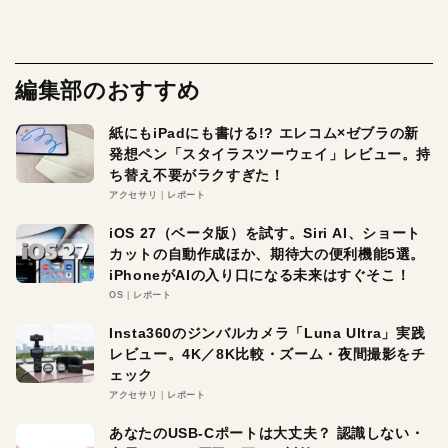
編集部のおすすめ
紙にもiPadにも書ける!? エレコム×ゼブラの新
発想ペン「スタイラスツーウェイ」レビュー。持
ち替え不要がラクすぎた！
アクセサリ
レポート
iOS 27（ベータ版）を試す。Siri AI、ショート
カットの自動作成ほか、期待大の便利機能5選。
iPhoneがAIの入り口になる未来はすぐそこ！
OS
レポート
Insta360のジンバルカメラ「Luna Ultra」実践
レビュー。4K／8K比較・ズーム・夜間撮影をチ
ェック
アクセサリ
レポート
あなたのUSB-Cポートは大丈夫？ 認識しない・