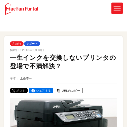
Apple
レポート
掲載日：
2016年5月18日
一生インクを交換しないプリンタの
登場で不満解決？
著者：
上条幸一
ポスト
シェアする
URLのコピー