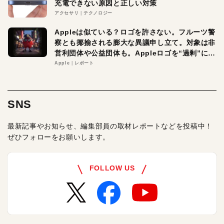
充電できない原因と正しい対策
アクセサリ
テクノロジー
Appleは似ている？ロゴを許さない。フルーツ警
察とも揶揄される膨大な異議申し立て。対象は非
営利団体や公益団体も。Appleロゴを“過剰”に守
る理由とは
Apple
レポート
SNS
最新記事やお知らせ、編集部員の取材レポートなどを投稿中！
ぜひフォローをお願いします。
FOLLOW US