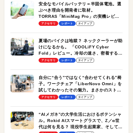
安全なモバイルバッテリ＝半固体電池。選
ぶべき理由を開発者に取材。
TORRAS「MiniMag Pro」の実機レビュ
ーも
アクセサリ
レポート
タイアップ
夏場のバイクは地獄？ ネッククーラーが助
けになるかも。 「COOLiFY Cyber
Fold」レビュー。冷却の速さ、密着する冷
却プレート、シンプルな操作性がグッド！
アクセサリ
レポート
タイアップ
自分に“合う”ではなく“合わせてくれる”椅
子。ワークチェア「LiberNovo Omni」を
試してわかったその魅力。まさかのストレ
ッチ機能も搭載
アクセサリ
レポート
タイアップ
“AIメガネ”の大学生活におけるポテンシャ
ル。Rokid AIスマートグラスで、Z／α世
代は何を見る？ 現役学生起業家、そして教