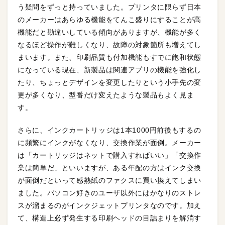
う疑問をずっと持っていました。プリンタに限らず日本
のメーカーはあらゆる機能をてんこ盛りにすることが高
機能だと勘違いしている傾向がありますが、機能が多く
なるほど操作が難しくなり、故障の対象箇所も増えてし
まいます。また、印刷品質も付加機能もすでに飽和状態
になっている現在、新製品は関連アプリの機能を強化し
たり、ちょっとデザインを変更したりという小手先の変
更が多くなり、型番だけ変えたような製品もよく見ま
す。
さらに、インクカートリッジは1本1000円前後もするの
に頻繁にインクがなくなり、交換作業が面倒。メーカー
は「カートリッジはネットで購入すればいい」「交換作
業は簡単だ」といいますが、ある年配の方はインク交換
が面倒だといって感熱紙のファクスに買い換えてしまい
ました。パソコン好きのユーザ以外にはかなりのストレ
スが溜まるのがインクジェットプリンタなのです。加え
て、構造上必ず発生する印刷ヘッドの目詰まりを解消す