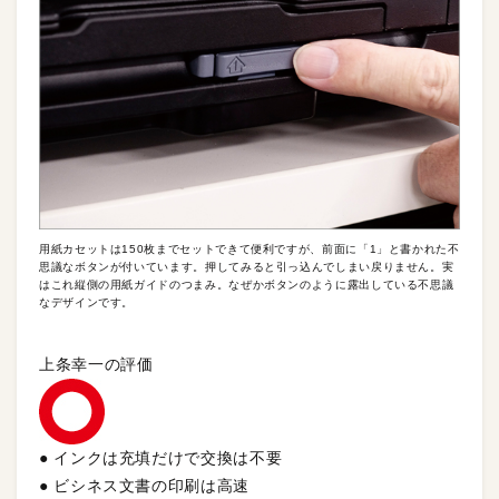
用紙カセットは150枚までセットできて便利ですが、前面に「1」と書かれた不
思議なボタンが付いています。押してみると引っ込んでしまい戻りません。実
はこれ縦側の用紙ガイドのつまみ。なぜかボタンのように露出している不思議
なデザインです。
上条幸一の評価
● インクは充填だけで交換は不要
● ビシネス文書の印刷は高速