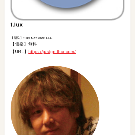
f.lux
【開発】f.lux Software LLC.
【価格】無料
【URL】
https://justgetflux.com/