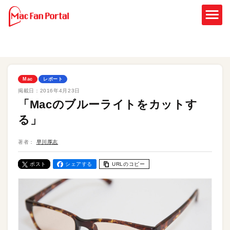
Mac
レポート
掲載日：
2016年4月23日
「Macのブルーライトをカットす
る」
著者：
早川厚志
ポスト
シェアする
URLのコピー