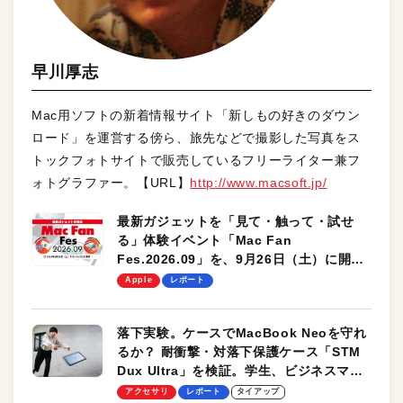
早川厚志
Mac用ソフトの新着情報サイト「新しもの好きのダウン
ロード」を運営する傍ら、旅先などで撮影した写真をス
トックフォトサイトで販売しているフリーライター兼フ
ォトグラファー。【URL】
http://www.macsoft.jp/
最新ガジェットを「見て・触って・試せ
る」体験イベント「Mac Fan
Fes.2026.09」を、9月26日（土）に開催
します！
Apple
レポート
落下実験。ケースでMacBook Neoを守れ
るか？ 耐衝撃・対落下保護ケース「STM
Dux Ultra」を検証。学生、ビジネスマン
のモバイルユースに最適！
アクセサリ
レポート
タイアップ