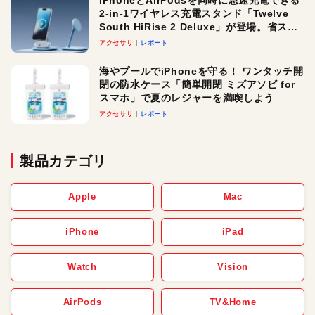
2-in-1ワイヤレス充電スタンド「Twelve
South HiRise 2 Deluxe」が登場。省スペ
ースでおしゃれに充電したい人にオスス
アクセサリ
レポート
メ！
海やプールでiPhoneを守る！ ワンタッチ開
閉の防水ケース「簡単開閉 ミズアソビ for
スマホ」で夏のレジャーを満喫しよう
アクセサリ
レポート
製品カテゴリ
Apple
Mac
iPhone
iPad
Watch
Vision
AirPods
TV&Home