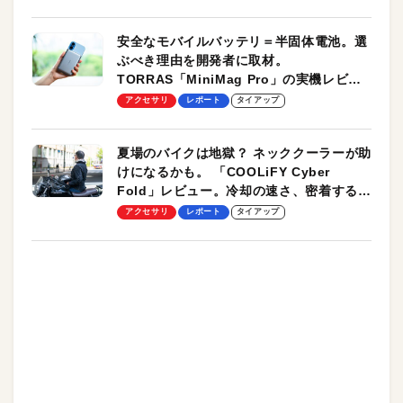
安全なモバイルバッテリ＝半固体電池。選
ぶべき理由を開発者に取材。
TORRAS「MiniMag Pro」の実機レビュ
ーも
アクセサリ
レポート
タイアップ
夏場のバイクは地獄？ ネッククーラーが助
けになるかも。 「COOLiFY Cyber
Fold」レビュー。冷却の速さ、密着する冷
却プレート、シンプルな操作性がグッド！
アクセサリ
レポート
タイアップ