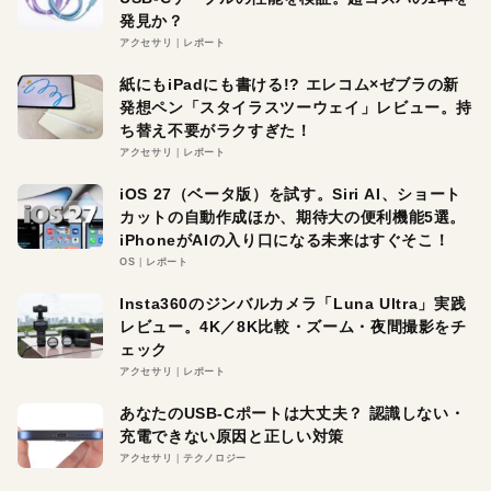
発見か？
アクセサリ
レポート
紙にもiPadにも書ける!? エレコム×ゼブラの新
発想ペン「スタイラスツーウェイ」レビュー。持
ち替え不要がラクすぎた！
アクセサリ
レポート
iOS 27（ベータ版）を試す。Siri AI、ショート
カットの自動作成ほか、期待大の便利機能5選。
iPhoneがAIの入り口になる未来はすぐそこ！
OS
レポート
Insta360のジンバルカメラ「Luna Ultra」実践
レビュー。4K／8K比較・ズーム・夜間撮影をチ
ェック
アクセサリ
レポート
あなたのUSB-Cポートは大丈夫？ 認識しない・
充電できない原因と正しい対策
アクセサリ
テクノロジー