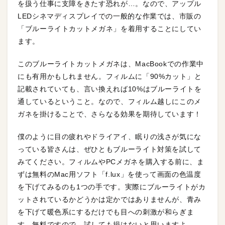
を扱う仕事に支障をきたす恐れが…。なので、アップル
LEDシネマディスプレイでの一般的な作業では、市販の
「ブルーライトカットメガネ」を着用することにしてい
ます。
このブルーライトカットメガネは、MacBookでの作業中
にも有用かもしれません。フィルムに「90%カット」と
記載されていても、言い換えれば10%はブルーライトを
通しているということ。なので、フィルム越しにこのメ
ガネを掛けることで、さらなる効果を期待しています！
僕のように目の疲れやドライアイ、眠りの浅さが気にな
っている皆さんは、ぜひともブルーライト対策を試して
みてください。フィルムやPCメガネを購入する前に、ま
ずは無料のMac用ソフト「f.lux」を使って画面の色温度
を下げてみるのも1つの手です。実際にブルーライトがカ
ットされているかどうかは定かではありませんが、青み
を下げて暖色系にするだけでも目への刺激が和らぎま
す。無料ですので、試しても損はないと思いますよ。