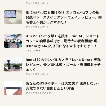
アクセサリ
レポート
紙にもiPadにも書ける!? エレコム×ゼブラの新
発想ペン「スタイラスツーウェイ」レビュー。持
ち替え不要がラクすぎた！
アクセサリ
レポート
iOS 27（ベータ版）を試す。Siri AI、ショート
カットの自動作成ほか、期待大の便利機能5選。
iPhoneがAIの入り口になる未来はすぐそこ！
OS
レポート
Insta360のジンバルカメラ「Luna Ultra」実践
レビュー。4K／8K比較・ズーム・夜間撮影をチ
ェック
アクセサリ
レポート
あなたのUSB-Cポートは大丈夫？ 認識しない・
充電できない原因と正しい対策
アクセサリ
テクノロジー