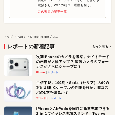
促物のコピーライティングなど。ときどき
絵描きも。Webの制作・運用も担う。
この著者の記事一覧
トップ
Apple
Office Insiderプログラムで新機能をいち早く体験しよう！
レポートの新着記事
もっと見る
次期iPhoneのカメラを考察。ナイトモード
の画質が大幅アップ？ 望遠カメラのフォー
カスがさらにシャープに？
iPhone
レポート
半信半疑。100均・Seria（セリア）の60W
対応USB-Cケーブルの性能を検証。超コス
パの1本を発見か？
アクセサリ
レポート
iPhoneとAirPodsを同時に急速充電できる
2-in-1ワイヤレス充電スタンド「Twelve