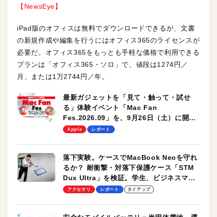
【NewsEye】
iPad版のオフィスは無料でダウンロードできるが、文書
の新規作成や編集を行うにはオフィス365のライセンスが
必要だ。オフィス365をもっとも手軽な価格で利用できる
プランは「オフィス365・ソロ」で、値段は1274円／
月、または1万2744円／年。
最新ガジェットを「見て・触って・試せ
る」体験イベント「Mac Fan
Fes.2026.09」を、9月26日（土）に開催
します！
Apple
レポート
落下実験。ケースでMacBook Neoを守れ
るか？ 耐衝撃・対落下保護ケース「STM
Dux Ultra」を検証。学生、ビジネスマン
のモバイルユースに最適！
アクセサリ
レポート
タイアップ