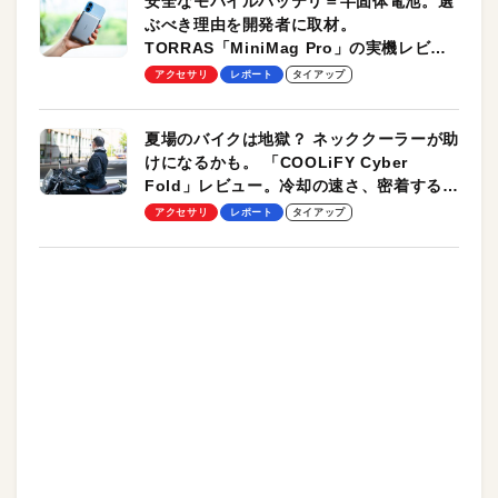
安全なモバイルバッテリ＝半固体電池。選
ぶべき理由を開発者に取材。
TORRAS「MiniMag Pro」の実機レビュ
ーも
アクセサリ
レポート
タイアップ
夏場のバイクは地獄？ ネッククーラーが助
けになるかも。 「COOLiFY Cyber
Fold」レビュー。冷却の速さ、密着する冷
却プレート、シンプルな操作性がグッド！
アクセサリ
レポート
タイアップ