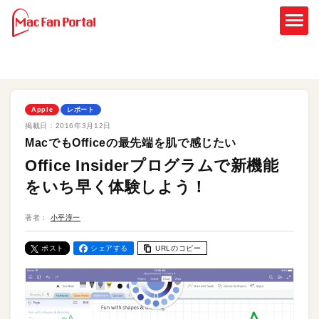
Apple
レポート
掲載日：
2016年3月12日
MacでもOfficeの最先端を肌で感じたい
Office Insiderプログラムで新機能
をいち早く体験しよう！
著者：
小平淳一
ポスト
シェアする
URLのコピー