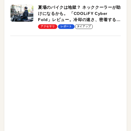
夏場のバイクは地獄？ ネッククーラーが助
けになるかも。 「COOLiFY Cyber
Fold」レビュー。冷却の速さ、密着する冷
却プレート、シンプルな操作性がグッド！
アクセサリ
レポート
タイアップ