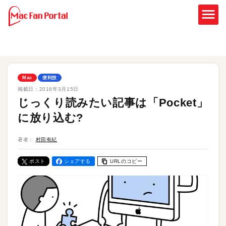
Mac
便利技
掲載日：
2016年3月15日
じっくり読みたい記事は「Pocket」
に放り込む?
著者：
村田有紀
ポスト
シェアする
URLのコピー