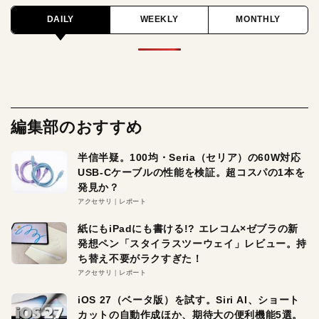
DAILY
WEEKLY
MONTHLY
編集部のおすすめ
半信半疑。100均・Seria（セリア）の60W対応
USB-Cケーブルの性能を検証。超コスパの1本を
発見か？
アクセサリ
レポート
紙にもiPadにも書ける!? エレコム×ゼブラの新
発想ペン「スタイラスツーウェイ」レビュー。持
ち替え不要がラクすぎた！
アクセサリ
レポート
iOS 27（ベータ版）を試す。Siri AI、ショート
カットの自動作成ほか、期待大の便利機能5選。