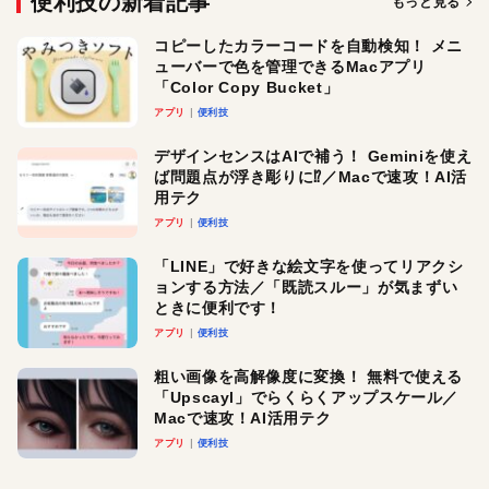
便利技の新着記事
もっと見る
コピーしたカラーコードを自動検知！ メニ
ューバーで色を管理できるMacアプリ
「Color Copy Bucket」
アプリ
便利技
デザインセンスはAIで補う！ Geminiを使え
ば問題点が浮き彫りに⁉︎／Macで速攻！AI活
用テク
アプリ
便利技
「LINE」で好きな絵文字を使ってリアクシ
ョンする方法／「既読スルー」が気まずい
ときに便利です！
アプリ
便利技
粗い画像を高解像度に変換！ 無料で使える
「Upscayl」でらくらくアップスケール／
Macで速攻！AI活用テク
アプリ
便利技