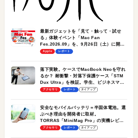
最新ガジェットを「見て・触って・試せ
る」体験イベント「Mac Fan
Fes.2026.09」を、9月26日（土）に開催
します！
Apple
レポート
落下実験。ケースでMacBook Neoを守れ
るか？ 耐衝撃・対落下保護ケース「STM
Dux Ultra」を検証。学生、ビジネスマン
のモバイルユースに最適！
アクセサリ
レポート
タイアップ
安全なモバイルバッテリ＝半固体電池。選
ぶべき理由を開発者に取材。
TORRAS「MiniMag Pro」の実機レビュ
ーも
アクセサリ
レポート
タイアップ