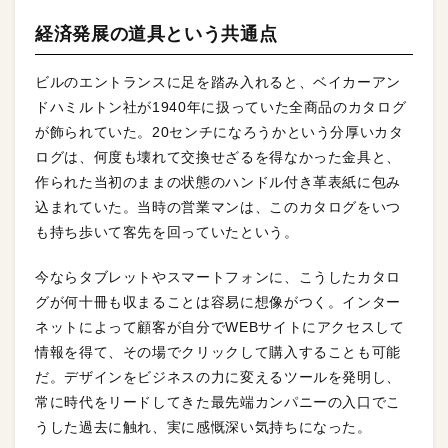
経済発展の道具という共通点
ビルのエントランスに足を踏み入れると、ベイカーアン
ドハミルトン社が1940年に扱っていた全商品のカタログ
が飾られていた。20センチになろうかという分厚いカタ
ログは、何度も壊れて交換せざるを得なかった金具と、
作られた当初のままの状態のハンドル付き革表紙に包み
込まれていた。当時の営業マンは、このカタログをいつ
も持ち歩いて客先を回っていたという。
今ならタブレットやスマートフォンに、こうしたカタロ
グが何十冊も収まることは容易に想像がつく。インター
ネットによって顧客が自分でWEBサイトにアクセスして
情報を得て、その場でクリックして購入することも可能
だ。デザインをビジネスの力に変えるツールを発明し、
常に時代をリードしてきた最先端カンパニーの入口でこ
うした過去に触れ、実に感慨深い気持ちになった。