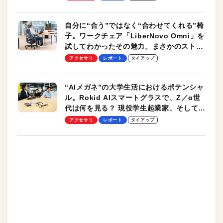
自分に“合う”ではなく“合わせてくれる”椅
子。ワークチェア「LiberNovo Omni」を
試してわかったその魅力。まさかのストレ
ッチ機能も搭載
アクセサリ
レポート
タイアップ
“AIメガネ”の大学生活におけるポテンシャ
ル。Rokid AIスマートグラスで、Z／α世
代は何を見る？ 現役学生起業家、そして教
授による体験会レポート【PR】
アクセサリ
レポート
タイアップ