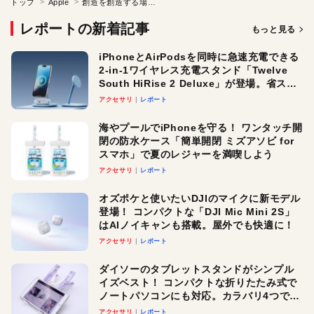
トップ
Apple
創造を創造する場所、アドビの本社を訪ねて
レポートの新着記事
もっと見る
iPhoneとAirPodsを同時に急速充電できる
2-in-1ワイヤレス充電スタンド「Twelve
South HiRise 2 Deluxe」が登場。省スペ
ースでおしゃれに充電したい人にオスス
アクセサリ
レポート
メ！
海やプールでiPhoneを守る！ ワンタッチ開
閉の防水ケース「簡単開閉 ミズアソビ for
スマホ」で夏のレジャーを満喫しよう
アクセサリ
レポート
オズポケと使いたいDJIのマイクに新モデル
登場！ コンパクトな「DJI Mic Mini 2S」
はAIノイキャンも搭載。屋外でも快適に！
アクセサリ
レポート
ダイソーのタブレットスタンドがシンプル
イズベスト！ コンパクトな折りたたみ式で
ノートパソコンにも対応。カラバリ4つで選
べる楽しさも
アクセサリ
レポート