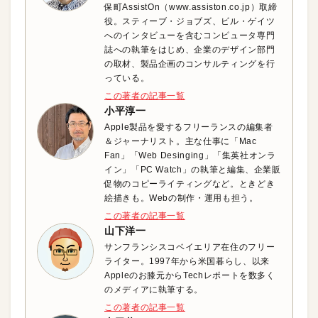
保町AssistOn（www.assiston.co.jp）取締
役。スティーブ・ジョブズ、ビル・ゲイツ
へのインタビューを含むコンピュータ専門
誌への執筆をはじめ、企業のデザイン部門
の取材、製品企画のコンサルティングを行
っている。
この著者の記事一覧
小平淳一
Apple製品を愛するフリーランスの編集者
＆ジャーナリスト。主な仕事に「Mac
Fan」「Web Desinging」「集英社オンラ
イン」「PC Watch」の執筆と編集、企業販
促物のコピーライティングなど。ときどき
絵描きも。Webの制作・運用も担う。
この著者の記事一覧
山下洋一
サンフランシスコベイエリア在住のフリー
ライター。1997年から米国暮らし、以来
Appleのお膝元からTechレポートを数多く
のメディアに執筆する。
この著者の記事一覧