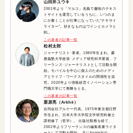
山田井ユウキ
2001年より「マルコ」名義で趣味のテキス
トサイトを運営しているうちに、いつのま
にか書くことが仕事になっていた“テキサイ
ライター”。好きなものはワインとカメラと
BL。
この著者の記事一覧
松村太郎
ジャーナリスト･著者。1980年生まれ。慶
應義塾大学政策･メディア研究科卒業後、フ
リーランス･ジャーナリストとして活動を開
始。モバイルを中心に個人のためのメディ
アとライフ・ワークスタイルの関係性を追
究。2020年より情報経営イノベーション専
門職大学にて教鞭をとる。
この著者の記事一覧
栗原亮（Arkhē）
合同会社アルケー代表。1975年東京都日野
市生まれ、日本大学大学院文学研究科修士
課程修了（哲学）。 出版社勤務を経て、
2002年よりフリーランスの編集者兼ライタ
ーとして活動を開始。 主にApple社の