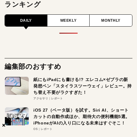
ランキング
DAILY
WEEKLY
MONTHLY
編集部のおすすめ
紙にもiPadにも書ける!? エレコム×ゼブラの新
発想ペン「スタイラスツーウェイ」レビュー。持
ち替え不要がラクすぎた！
アクセサリ
レポート
iOS 27（ベータ版）を試す。Siri AI、ショート
カットの自動作成ほか、期待大の便利機能5選。
iPhoneがAIの入り口になる未来はすぐそこ！
×
×
×
OS
レポート