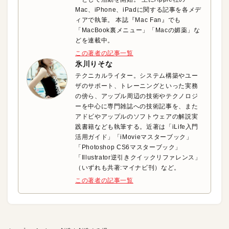
Mac、iPhone、iPadに関する記事を各メデ
ィアで執筆。 本誌『Mac Fan』でも
「MacBook裏メニュー」「Macの媚薬」な
どを連載中。
この著者の記事一覧
氷川りそな
テクニカルライター。システム構築やユー
ザのサポート、トレーニングといった実務
の傍ら、アップル周辺の技術やテクノロジ
ーを中心に専門雑誌への技術記事を、また
アドビやアップルのソフトウェアの解説実
践書籍なども執筆する。近著は「iLife入門
活用ガイド」「iMovieマスターブック」
「Photoshop CS6マスターブック」
「Illustrator逆引きクイックリファレンス」
（いずれも共著:マイナビ刊）など。
この著者の記事一覧