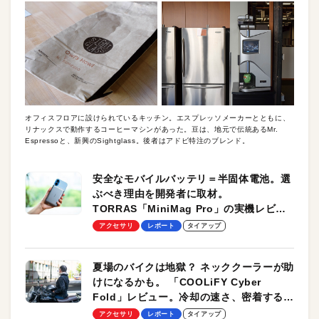
オフィスフロアに設けられているキッチン。エスプレッソメーカーとともに、
リナックスで動作するコーヒーマシンがあった。豆は、地元で伝統あるMr.
Espressoと、新興のSightglass。後者はアドビ特注のブレンド。
安全なモバイルバッテリ＝半固体電池。選
ぶべき理由を開発者に取材。
TORRAS「MiniMag Pro」の実機レビュ
ーも
アクセサリ
レポート
タイアップ
夏場のバイクは地獄？ ネッククーラーが助
けになるかも。 「COOLiFY Cyber
Fold」レビュー。冷却の速さ、密着する冷
却プレート、シンプルな操作性がグッド！
アクセサリ
レポート
タイアップ