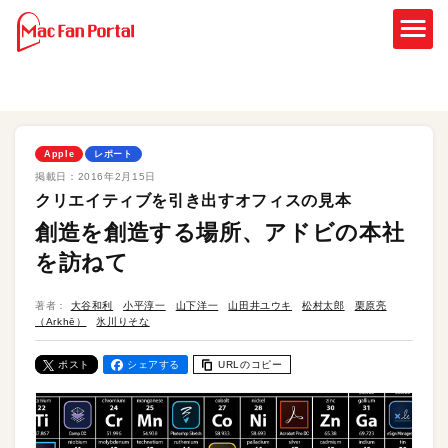
Apple
レポート
掲載日：
2016年2月15日
クリエイティブを引き出すオフィスの見本
創造を創造する場所、アドビの本社
を訪ねて
著者：
大谷和利
小平淳一
山下洋一
山田井ユウキ
松村太郎
栗原亮
（Arkhē）
氷川りそな
ポスト
シェアする
URLのコピー