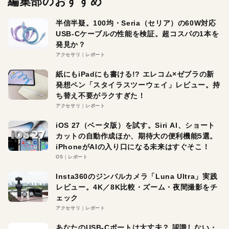
編集部のおすすめ
半信半疑。100均・Seria（セリア）の60W対応
USB-Cケーブルの性能を検証。超コスパの1本を
発見か？
アクセサリ
レポート
紙にもiPadにも書ける!? エレコム×ゼブラの新
発想ペン「スタイラスツーウェイ」レビュー。持
ち替え不要がラクすぎた！
アクセサリ
レポート
iOS 27（ベータ版）を試す。Siri AI、ショート
カットの自動作成ほか、期待大の便利機能5選。
iPhoneがAIの入り口になる未来はすぐそこ！
OS
レポート
Insta360のジンバルカメラ「Luna Ultra」実践
レビュー。4K／8K比較・ズーム・夜間撮影をチ
ェック
アクセサリ
レポート
あなたのUSB-Cポートは大丈夫？ 認識しない・