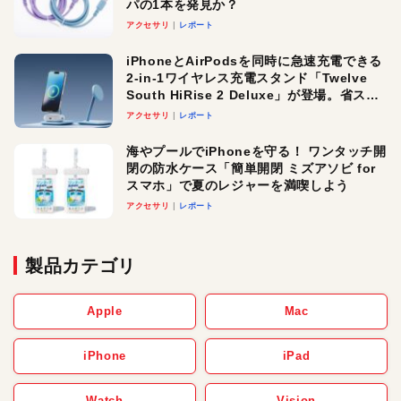
パの1本を発見か？
アクセサリ
レポート
iPhoneとAirPodsを同時に急速充電できる
2-in-1ワイヤレス充電スタンド「Twelve
South HiRise 2 Deluxe」が登場。省スペ
ースでおしゃれに充電したい人にオスス
アクセサリ
レポート
メ！
海やプールでiPhoneを守る！ ワンタッチ開
閉の防水ケース「簡単開閉 ミズアソビ for
スマホ」で夏のレジャーを満喫しよう
アクセサリ
レポート
製品カテゴリ
Apple
Mac
iPhone
iPad
Watch
Vision