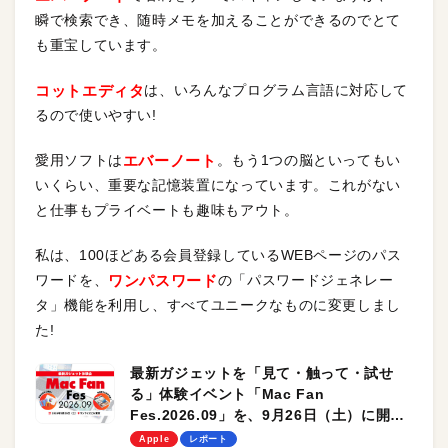
瞬で検索でき、随時メモを加えることができるのでとて
も重宝しています。
コットエディタ
は、いろんなプログラム言語に対応して
るので使いやすい!
愛用ソフトは
エバーノート
。もう1つの脳といってもい
いくらい、重要な記憶装置になっています。これがない
と仕事もプライベートも趣味もアウト。
私は、100ほどある会員登録しているWEBページのパス
ワードを、
ワンパスワード
の「パスワードジェネレー
タ」機能を利用し、すべてユニークなものに変更しまし
た!
最新ガジェットを「見て・触って・試せ
る」体験イベント「Mac Fan
Fes.2026.09」を、9月26日（土）に開催
します！
Apple
レポート