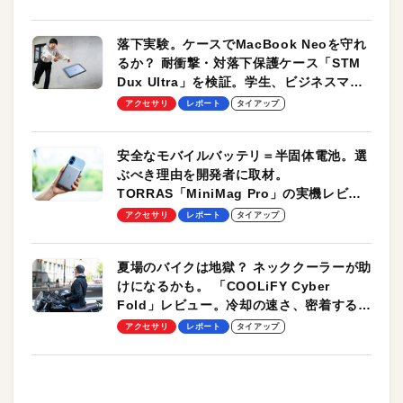
落下実験。ケースでMacBook Neoを守れ
るか？ 耐衝撃・対落下保護ケース「STM
Dux Ultra」を検証。学生、ビジネスマン
のモバイルユースに最適！
アクセサリ
レポート
タイアップ
安全なモバイルバッテリ＝半固体電池。選
ぶべき理由を開発者に取材。
TORRAS「MiniMag Pro」の実機レビュ
ーも
アクセサリ
レポート
タイアップ
夏場のバイクは地獄？ ネッククーラーが助
けになるかも。 「COOLiFY Cyber
Fold」レビュー。冷却の速さ、密着する冷
却プレート、シンプルな操作性がグッド！
アクセサリ
レポート
タイアップ