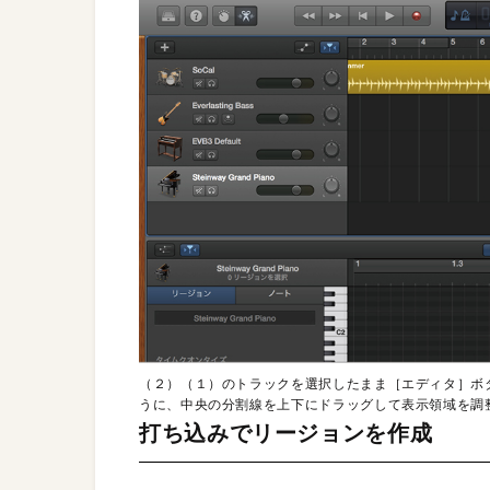
（２）（１）のトラックを選択したまま［エディタ］ボ
うに、中央の分割線を上下にドラッグして表示領域を調
打ち込みでリージョンを作成