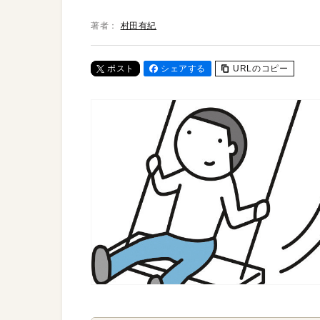
著者：
村田有紀
ポスト
シェアする
URLのコピー