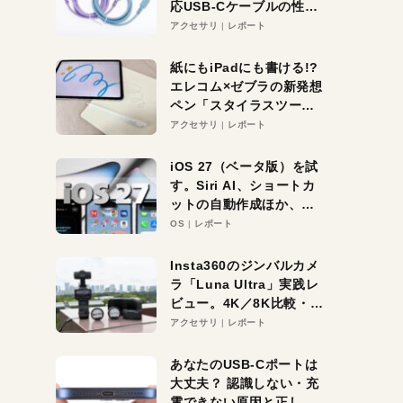
応USB-Cケーブルの性能
を検証。超コスパの1本を
アクセサリ
レポート
発見か？
紙にもiPadにも書ける!?
エレコム×ゼブラの新発想
ペン「スタイラスツーウ
ェイ」レビュー。持ち替
アクセサリ
レポート
え不要がラクすぎた！
iOS 27（ベータ版）を試
す。Siri AI、ショートカ
ットの自動作成ほか、期
待大の便利機能5選。
OS
レポート
iPhoneがAIの入り口にな
る未来はすぐそこ！
Insta360のジンバルカメ
ラ「Luna Ultra」実践レ
ビュー。4K／8K比較・ズ
ーム・夜間撮影をチェッ
アクセサリ
レポート
ク
あなたのUSB-Cポートは
大丈夫？ 認識しない・充
電できない原因と正しい