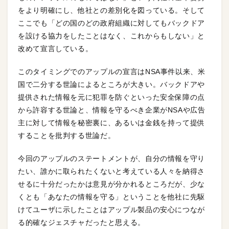
をより明確にし、他社との差別化を図っている。そして
ここでも「どの国のどの政府組織に対してもバックドア
を設ける協力をしたことはなく、これからもしない」と
改めて宣言している。
このタイミングでのアップルの宣言はNSA事件以来、米
国で二分する世論によるところが大きい。バックドアや
提供された情報を元に犯罪を防ぐといった安全保障の点
から許容する世論と、情報を守るべき企業がNSAや広告
主に対して情報を秘密裏に、あるいは金銭を持って提供
することを批判する世論だ。
今回のアップルのステートメントが、自分の情報を守り
たい、誰かに取られたくないと考えている人々を納得さ
せるに十分だったかは意見が分かれるところだが、少な
くとも「あなたの情報を守る」ということを他社に先駆
けてユーザに示したことはアップル製品の安心につなが
る的確なジェスチャだったと思える。