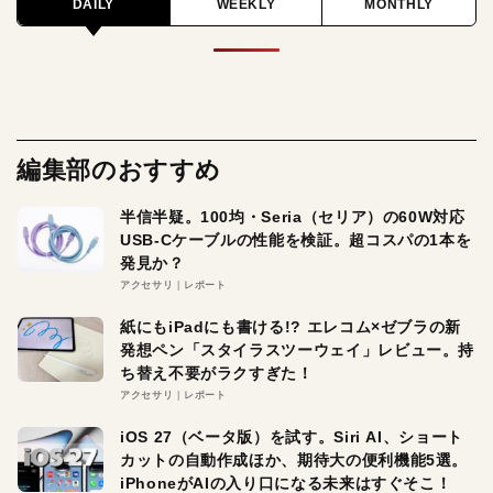
DAILY
WEEKLY
MONTHLY
編集部のおすすめ
半信半疑。100均・Seria（セリア）の60W対応
USB-Cケーブルの性能を検証。超コスパの1本を
発見か？
アクセサリ
レポート
紙にもiPadにも書ける!? エレコム×ゼブラの新
発想ペン「スタイラスツーウェイ」レビュー。持
ち替え不要がラクすぎた！
アクセサリ
レポート
iOS 27（ベータ版）を試す。Siri AI、ショート
カットの自動作成ほか、期待大の便利機能5選。
iPhoneがAIの入り口になる未来はすぐそこ！