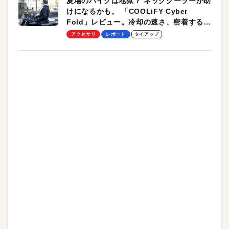
夏場のバイクは地獄？ ネッククーラーが助
けになるかも。 「COOLiFY Cyber
Fold」レビュー。冷却の速さ、密着する冷
却プレート、シンプルな操作性がグッド！
アクセサリ
レポート
タイアップ