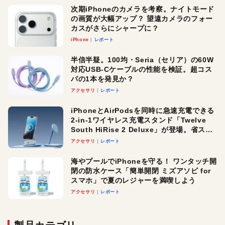
次期iPhoneのカメラを考察。ナイトモード
の画質が大幅アップ？ 望遠カメラのフォー
カスがさらにシャープに？
iPhone
レポート
半信半疑。100均・Seria（セリア）の60W
対応USB-Cケーブルの性能を検証。超コス
パの1本を発見か？
アクセサリ
レポート
iPhoneとAirPodsを同時に急速充電できる
2-in-1ワイヤレス充電スタンド「Twelve
South HiRise 2 Deluxe」が登場。省スペ
ースでおしゃれに充電したい人にオスス
アクセサリ
レポート
メ！
海やプールでiPhoneを守る！ ワンタッチ開
閉の防水ケース「簡単開閉 ミズアソビ for
スマホ」で夏のレジャーを満喫しよう
アクセサリ
レポート