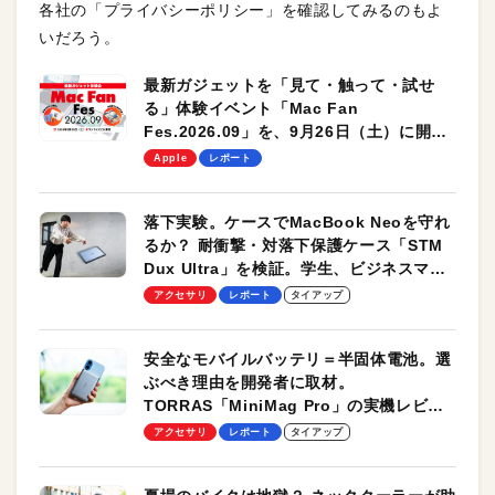
各社の「プライバシーポリシー」を確認してみるのもよ
いだろう。
最新ガジェットを「見て・触って・試せ
る」体験イベント「Mac Fan
Fes.2026.09」を、9月26日（土）に開催
します！
Apple
レポート
落下実験。ケースでMacBook Neoを守れ
るか？ 耐衝撃・対落下保護ケース「STM
Dux Ultra」を検証。学生、ビジネスマン
のモバイルユースに最適！
アクセサリ
レポート
タイアップ
安全なモバイルバッテリ＝半固体電池。選
ぶべき理由を開発者に取材。
TORRAS「MiniMag Pro」の実機レビュ
ーも
アクセサリ
レポート
タイアップ