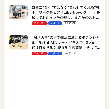
自分に“合う”ではなく“合わせてくれる”椅
子。ワークチェア「LiberNovo Omni」を
試してわかったその魅力。まさかのストレ
ッチ機能も搭載
アクセサリ
レポート
タイアップ
“AIメガネ”の大学生活におけるポテンシャ
ル。Rokid AIスマートグラスで、Z／α世
代は何を見る？ 現役学生起業家、そして教
授による体験会レポート【PR】
アクセサリ
レポート
タイアップ