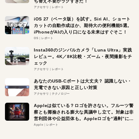
ち替え不要がラクすぎた！
アクセサリ
レポート
iOS 27（ベータ版）を試す。Siri AI、ショート
カットの自動作成ほか、期待大の便利機能5選。
iPhoneがAIの入り口になる未来はすぐそこ！
OS
レポート
Insta360のジンバルカメラ「Luna Ultra」実践
レビュー。4K／8K比較・ズーム・夜間撮影をチ
ェック
アクセサリ
レポート
あなたのUSB-Cポートは大丈夫？ 認識しない・
充電できない原因と正しい対策
アクセサリ
テクノロジー
Appleは似ている？ロゴを許さない。フルーツ警
察とも揶揄される膨大な異議申し立て。対象は非
営利団体や公益団体も。Appleロゴを“過剰”に守
る理由とは
Apple
レポート