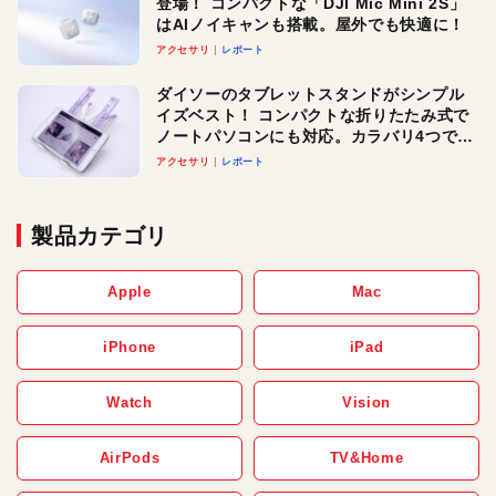
登場！ コンパクトな「DJI Mic Mini 2S」
はAIノイキャンも搭載。屋外でも快適に！
アクセサリ
レポート
ダイソーのタブレットスタンドがシンプル
イズベスト！ コンパクトな折りたたみ式で
ノートパソコンにも対応。カラバリ4つで選
べる楽しさも
アクセサリ
レポート
製品カテゴリ
Apple
Mac
iPhone
iPad
Watch
Vision
AirPods
TV&Home