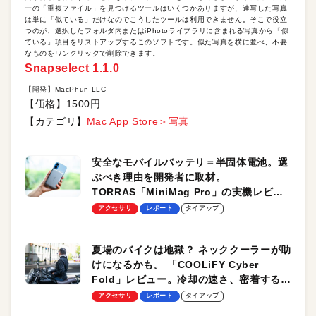
一の「重複ファイル」を見つけるツールはいくつかありますが、連写した写真
は単に「似ている」だけなのでこうしたツールは利用できません。そこで役立
つのが、選択したフォルダ内またはiPhotoライブラリに含まれる写真から「似
ている」項目をリストアップするこのソフトです。似た写真を横に並べ、不要
なものをワンクリックで削除できます。
Snapselect 1.1.0
【開発】MacPhun LLC
【価格】1500円
【カテゴリ】
Mac App Store＞写真
安全なモバイルバッテリ＝半固体電池。選
ぶべき理由を開発者に取材。
TORRAS「MiniMag Pro」の実機レビュ
ーも
アクセサリ
レポート
タイアップ
夏場のバイクは地獄？ ネッククーラーが助
けになるかも。 「COOLiFY Cyber
Fold」レビュー。冷却の速さ、密着する冷
却プレート、シンプルな操作性がグッド！
アクセサリ
レポート
タイアップ