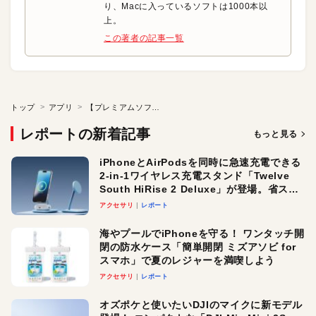
り、Macに入っているソフトは1000本以
上。
この著者の記事一覧
トップ
アプリ
【プレミアムソフト】「似ている写真」を自動でピックアップ
レポートの新着記事
もっと見る
iPhoneとAirPodsを同時に急速充電できる
2-in-1ワイヤレス充電スタンド「Twelve
South HiRise 2 Deluxe」が登場。省スペ
ースでおしゃれに充電したい人にオスス
アクセサリ
レポート
メ！
海やプールでiPhoneを守る！ ワンタッチ開
閉の防水ケース「簡単開閉 ミズアソビ for
スマホ」で夏のレジャーを満喫しよう
アクセサリ
レポート
オズポケと使いたいDJIのマイクに新モデル