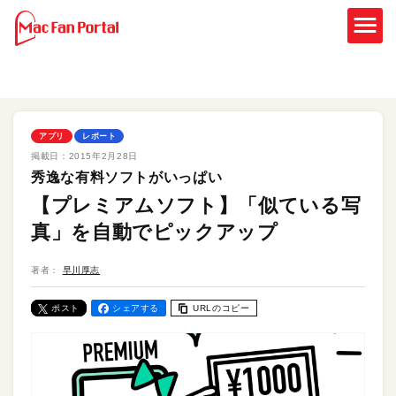
アプリ
レポート
掲載日：
2015年2月28日
秀逸な有料ソフトがいっぱい
【プレミアムソフト】「似ている写
真」を自動でピックアップ
著者：
早川厚志
ポスト
シェアする
URLのコピー