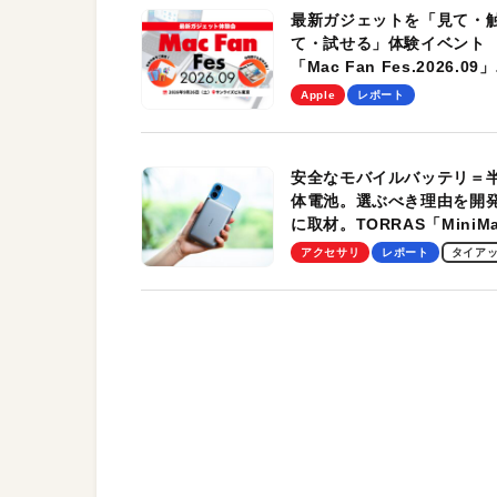
最新ガジェットを「見て・
て・試せる」体験イベント
「Mac Fan Fes.2026.09」
を、9月26日（土）に開催
Apple
レポート
す！
安全なモバイルバッテリ＝
体電池。選ぶべき理由を開
に取材。TORRAS「MiniM
Pro」の実機レビューも
アクセサリ
レポート
タイア