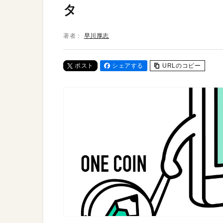
タ
著者：
早川厚志
ポスト
シェアする
URLのコピー