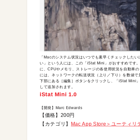
「Macのシステム状況はいつでも素早くチェックした
い」という人には、この「iStat Mini」がおすすめで
に、CPUやメモリ、ストレージの各使用状況を自動車
には、ネットワークの転送状況（上り／下り）を数値で
下部にある［編集］ボタンをクリックし、「iStat Mi
して追加されます。
iStat Mini 1.0
【開発】Marc Edwards
【価格】200円
【カテゴリ】
Mac App Store＞ユーティ