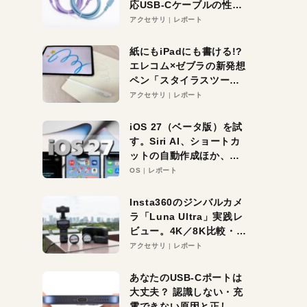
応USB-Cケーブルの性能
を検証。超コスパの1本を
アクセサリ
レポート
発見か？
紙にもiPadにも書ける!?
エレコム×ゼブラの新発想
ペン「スタイラスツーウ
ェイ」レビュー。持ち替
アクセサリ
レポート
え不要がラクすぎた！
iOS 27（ベータ版）を試
す。Siri AI、ショートカ
ットの自動作成ほか、期
待大の便利機能5選。
OS
レポート
iPhoneがAIの入り口にな
る未来はすぐそこ！
Insta360のジンバルカメ
ラ「Luna Ultra」実践レ
ビュー。4K／8K比較・ズ
ーム・夜間撮影をチェッ
アクセサリ
レポート
ク
あなたのUSB-Cポートは
大丈夫？ 認識しない・充
電できない原因と正しい