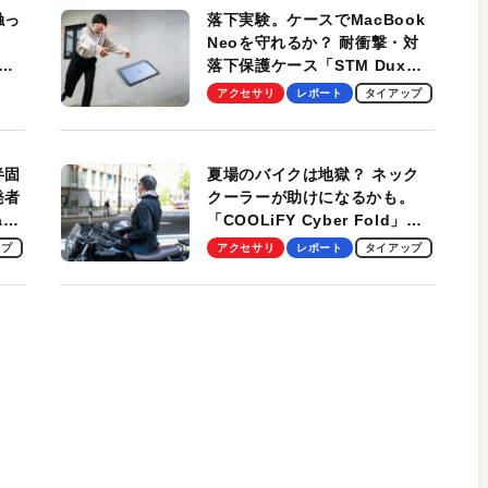
触っ
落下実験。ケースでMacBook
Neoを守れるか？ 耐衝撃・対
落下保護ケース「STM Dux
しま
Ultra」を検証。学生、ビジネ
アクセサリ
レポート
タイアップ
スマンのモバイルユースに最
適！
半固
夏場のバイクは地獄？ ネック
発者
クーラーが助けになるかも。
ag
「COOLiFY Cyber Fold」レ
ビュー。冷却の速さ、密着する
ップ
アクセサリ
レポート
タイアップ
冷却プレート、シンプルな操作
性がグッド！