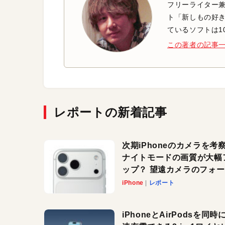
フリーライター兼
ト「新しもの好き
ているソフトは1
この著者の記事
レポートの新着記事
次期iPhoneのカメラを考
ナイトモードの画質が大幅
ップ？ 望遠カメラのフォ
スがさらにシャープに？
iPhone
レポート
iPhoneとAirPodsを同時