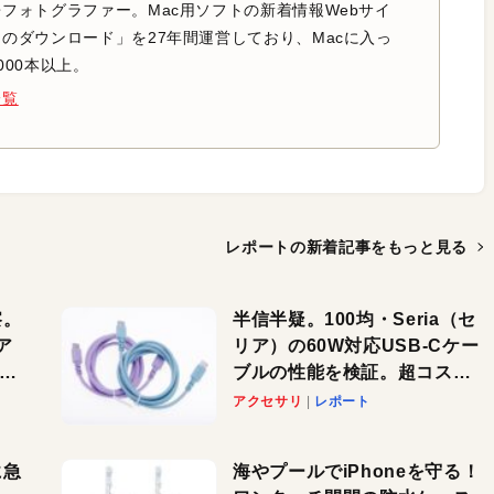
フォトグラファー。Mac用ソフトの新着情報Webサイ
のダウンロード」を27年間運営しており、Macに入っ
000本以上。
一覧
レポートの新着記事を
もっと見る
察。
半信半疑。100均・Seria（セ
ア
リア）の60W対応USB-Cケー
ーカ
ブルの性能を検証。超コスパ
の1本を発見か？
アクセサリ
レポート
に急
海やプールでiPhoneを守る！