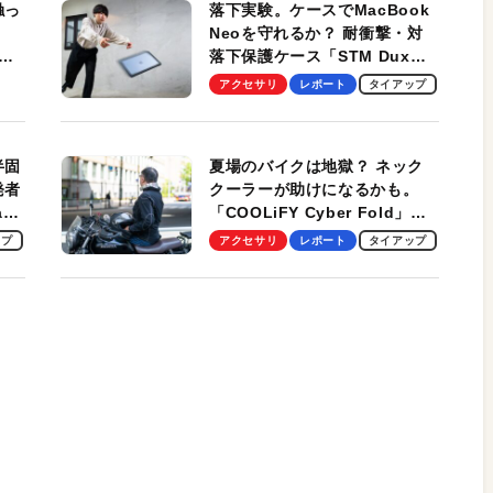
触っ
落下実験。ケースでMacBook
Neoを守れるか？ 耐衝撃・対
落下保護ケース「STM Dux
しま
Ultra」を検証。学生、ビジネ
アクセサリ
レポート
タイアップ
スマンのモバイルユースに最
適！
半固
夏場のバイクは地獄？ ネック
発者
クーラーが助けになるかも。
ag
「COOLiFY Cyber Fold」レ
ビュー。冷却の速さ、密着する
ップ
アクセサリ
レポート
タイアップ
冷却プレート、シンプルな操作
性がグッド！