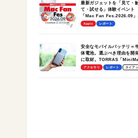
最新ガジェットを「見て・
て・試せる」体験イベント
「Mac Fan Fes.2026.09」
を、9月26日（土）に開催
Apple
レポート
す！
安全なモバイルバッテリ＝
体電池。選ぶべき理由を開
に取材。TORRAS「MiniM
Pro」の実機レビューも
アクセサリ
レポート
タイア