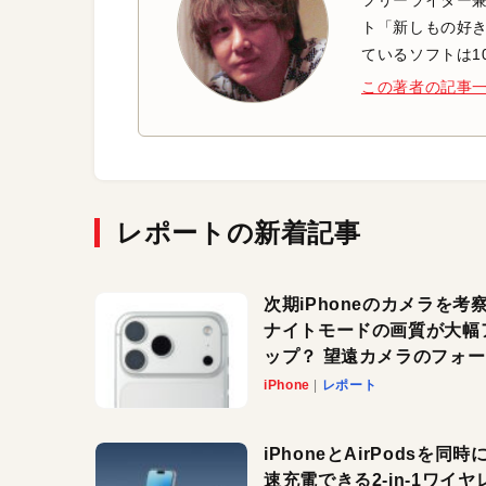
ト「新しもの好き
ているソフトは1
この著者の記事
レポートの新着記事
次期iPhoneのカメラを考
ナイトモードの画質が大幅
ップ？ 望遠カメラのフォ
スがさらにシャープに？
iPhone
レポート
iPhoneとAirPodsを同時
速充電できる2-in-1ワイヤ