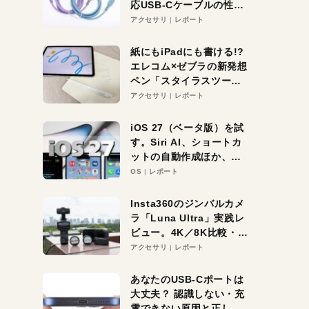
応USB-Cケーブルの性能
を検証。超コスパの1本を
アクセサリ
レポート
発見か？
紙にもiPadにも書ける!?
エレコム×ゼブラの新発想
ペン「スタイラスツーウ
ェイ」レビュー。持ち替
アクセサリ
レポート
え不要がラクすぎた！
iOS 27（ベータ版）を試
す。Siri AI、ショートカ
ットの自動作成ほか、期
待大の便利機能5選。
OS
レポート
iPhoneがAIの入り口にな
る未来はすぐそこ！
Insta360のジンバルカメ
ラ「Luna Ultra」実践レ
ビュー。4K／8K比較・ズ
ーム・夜間撮影をチェッ
アクセサリ
レポート
ク
あなたのUSB-Cポートは
大丈夫？ 認識しない・充
電できない原因と正しい