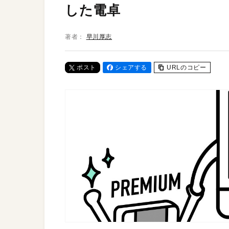
した電卓
著者：
早川厚志
ポスト
シェアする
URLのコピー