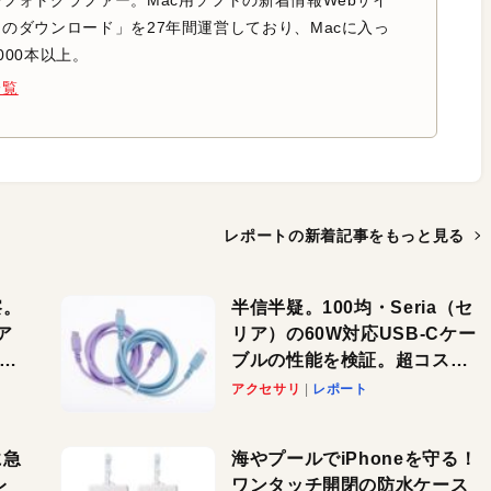
のダウンロード」を27年間運営しており、Macに入っ
000本以上。
一覧
レポートの新着記事を
もっと見る
察。
半信半疑。100均・Seria（セ
ア
リア）の60W対応USB-Cケー
ーカ
ブルの性能を検証。超コスパ
の1本を発見か？
アクセサリ
レポート
に急
海やプールでiPhoneを守る！
レ
ワンタッチ開閉の防水ケース