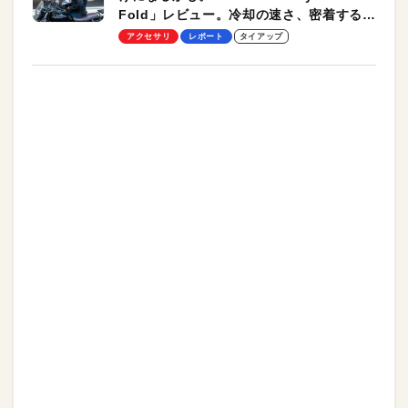
Fold」レビュー。冷却の速さ、密着する冷
却プレート、シンプルな操作性がグッド！
アクセサリ
レポート
タイアップ