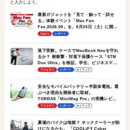
と入力しよう。
最新ガジェットを「見て・触って・試せ
る」体験イベント「Mac Fan
Fes.2026.09」を、9月26日（土）に開催
します！
Apple
レポート
落下実験。ケースでMacBook Neoを守れ
るか？ 耐衝撃・対落下保護ケース「STM
Dux Ultra」を検証。学生、ビジネスマン
のモバイルユースに最適！
アクセサリ
レポート
タイアップ
安全なモバイルバッテリ＝半固体電池。選
ぶべき理由を開発者に取材。
TORRAS「MiniMag Pro」の実機レビュ
ーも
アクセサリ
レポート
タイアップ
夏場のバイクは地獄？ ネッククーラーが助
けになるかも。 「COOLiFY Cyber