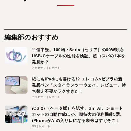
編集部のおすすめ
半信半疑。100均・Seria（セリア）の60W対応
USB-Cケーブルの性能を検証。超コスパの1本を
発見か？
アクセサリ
レポート
紙にもiPadにも書ける!? エレコム×ゼブラの新
発想ペン「スタイラスツーウェイ」レビュー。持
ち替え不要がラクすぎた！
アクセサリ
レポート
iOS 27（ベータ版）を試す。Siri AI、ショート
カットの自動作成ほか、期待大の便利機能5選。
iPhoneがAIの入り口になる未来はすぐそこ！
OS
レポート