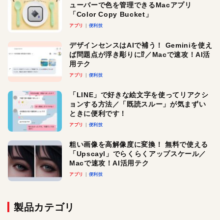
ューバーで色を管理できるMacアプリ
「Color Copy Bucket」
アプリ
便利技
デザインセンスはAIで補う！ Geminiを使え
ば問題点が浮き彫りに⁉︎／Macで速攻！AI活
用テク
アプリ
便利技
「LINE」で好きな絵文字を使ってリアクシ
ョンする方法／「既読スルー」が気まずい
ときに便利です！
アプリ
便利技
粗い画像を高解像度に変換！ 無料で使える
「Upscayl」でらくらくアップスケール／
Macで速攻！AI活用テク
アプリ
便利技
製品カテゴリ