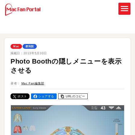
Mac
便利技
掲載日：
2013年5月30日
Photo Boothの隠しメニューを表示
させる
著者：
Mac Fan編集部
ポスト
シェアする
URLのコピー