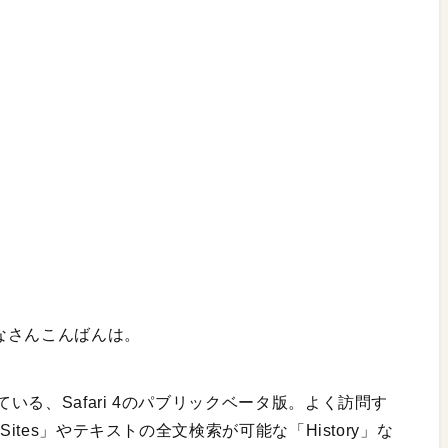
みなさんこんばんは。
る、Safari 4のパブリックベータ版。よく訪問す
ites」やテキストの全文検索が可能な「History」な