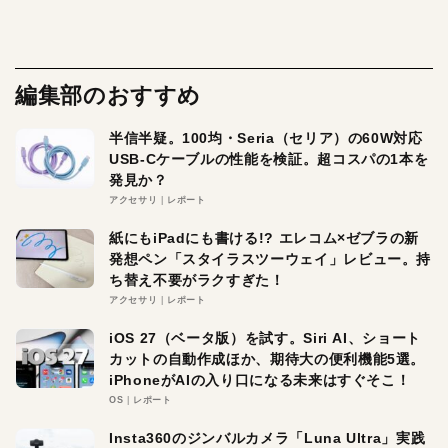
編集部のおすすめ
半信半疑。100均・Seria（セリア）の60W対応
USB-Cケーブルの性能を検証。超コスパの1本を
発見か？
アクセサリ
レポート
紙にもiPadにも書ける!? エレコム×ゼブラの新
発想ペン「スタイラスツーウェイ」レビュー。持
ち替え不要がラクすぎた！
アクセサリ
レポート
iOS 27（ベータ版）を試す。Siri AI、ショート
カットの自動作成ほか、期待大の便利機能5選。
iPhoneがAIの入り口になる未来はすぐそこ！
OS
レポート
Insta360のジンバルカメラ「Luna Ultra」実践