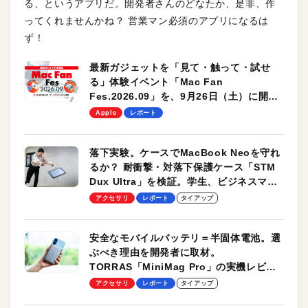
る、というアプリだ。開発者さんのどなたか、是非、作
ってくれませんかね？ 営業マン必須のアプリになるは
ず！
最新ガジェットを「見て・触って・試せ
る」体験イベント「Mac Fan
Fes.2026.09」を、9月26日（土）に開催
します！
Apple
レポート
落下実験。ケースでMacBook Neoを守れ
るか？ 耐衝撃・対落下保護ケース「STM
Dux Ultra」を検証。学生、ビジネスマン
のモバイルユースに最適！
アクセサリ
レポート
タイアップ
安全なモバイルバッテリ＝半固体電池。選
ぶべき理由を開発者に取材。
TORRAS「MiniMag Pro」の実機レビュ
ーも
アクセサリ
レポート
タイアップ