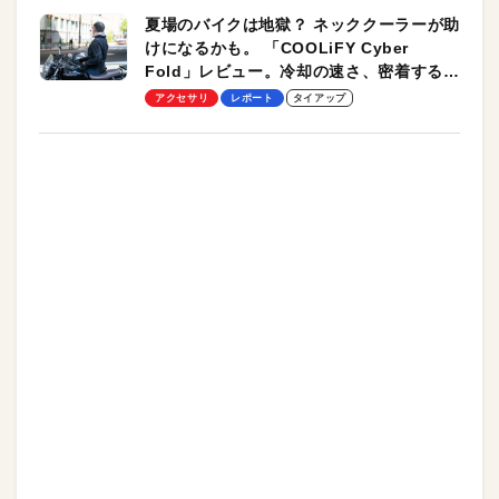
夏場のバイクは地獄？ ネッククーラーが助
けになるかも。 「COOLiFY Cyber
Fold」レビュー。冷却の速さ、密着する冷
却プレート、シンプルな操作性がグッド！
アクセサリ
レポート
タイアップ