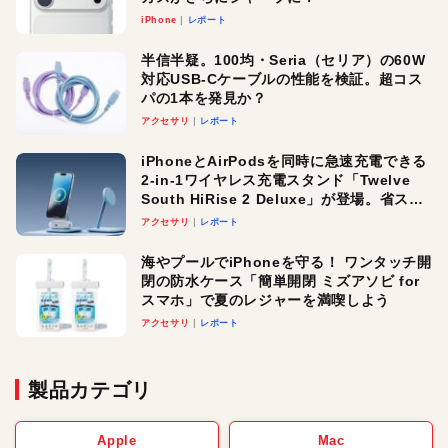
iPhone
レポート
半信半疑。100均・Seria（セリア）の60W
対応USB-Cケーブルの性能を検証。超コス
パの1本を発見か？
アクセサリ
レポート
iPhoneとAirPodsを同時に急速充電できる
2-in-1ワイヤレス充電スタンド「Twelve
South HiRise 2 Deluxe」が登場。省スペ
ースでおしゃれに充電したい人にオスス
アクセサリ
レポート
メ！
海やプールでiPhoneを守る！ ワンタッチ開
閉の防水ケース「簡単開閉 ミズアソビ for
スマホ」で夏のレジャーを満喫しよう
アクセサリ
レポート
製品カテゴリ
Apple
Mac