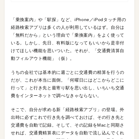
「乗換案内」や「駅探」など、iPhone／iPodタッチ用の
経路検索アプリは多くの人が利用しているはず。自分は
「無料だから」という理由で「乗換案内」をよく使って
いる。しかし、先日、有料版になってもいいから是非付
けてほしい機能を思いついた。それが、「交通費清算自
動フィルアウト機能」（仮）。
うちの会社では基本的に週ごとに交通費の精算を行うの
だが、これが本当に面倒。「何曜日にはどこからどこに
行って」と行き先と最寄り駅を思い出し、いちいち交通
費をインターネットで調べなきゃならない。
そこで、自分が求める新「経路検索アプリ」の登場。外
出時に必ずこれで行き先を調べておけば、その行き先と
交通費を自動で記録。そして、その記録をMacと同期さ
せれば、交通費精算表にデータを自動で流し込んでくれ