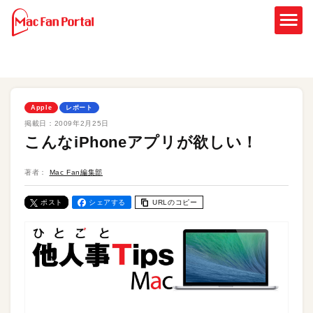
Apple
レポート
掲載日：
2009年2月25日
こんなiPhoneアプリが欲しい！
著者：
Mac Fan編集部
ポスト
シェアする
URLのコピー